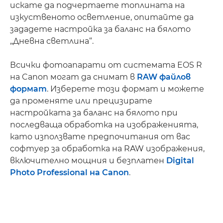
искате да подчертаете топлината на
изкуственото осветление, опитайте да
зададете настройка за баланс на бялото
„Дневна светлина“.
Всички фотоапарати от системата EOS R
на Canon могат да снимат в
RAW файлов
формат
. Изберете този формат и можете
да променяте или прецизирате
настройката за баланс на бялото при
последваща обработка на изображенията,
като използвате предпочитания от вас
софтуер за обработка на RAW изображения,
включително мощния и безплатен
Digital
Photo Professional на Canon
.