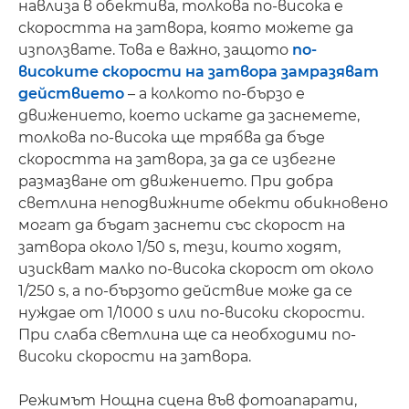
навлиза в обектива, толкова по-висока е
скоростта на затвора, която можете да
използвате. Това е важно, защото
по-
високите скорости на затвора замразяват
действието
– а колкото по-бързо е
движението, което искате да заснемете,
толкова по-висока ще трябва да бъде
скоростта на затвора, за да се избегне
размазване от движението. При добра
светлина неподвижните обекти обикновено
могат да бъдат заснети със скорост на
затвора около 1/50 s, тези, които ходят,
изискват малко по-висока скорост от около
1/250 s, а по-бързото действие може да се
нуждае от 1/1000 s или по-високи скорости.
При слаба светлина ще са необходими по-
високи скорости на затвора.
Режимът Нощна сцена във фотоапарати,