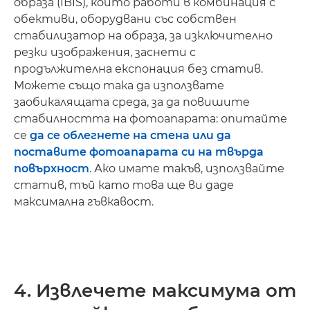
образа (IBIS), който работи в комбинация с
обективи, оборудвани със собствен
стабилизатор на образа, за изключително
резки изображения, заснети с
продължителна експонация без статив.
Можете също така да използвате
заобикалящата среда, за да повишите
стабилността на фотоапарата: опитайте
се
да се облегнете на стена или да
поставите фотоапарата си на твърда
повърхност
. Ако имате такъв, използвайте
статив, тъй като това ще ви даде
максимална гъвкавост.
4. Извлечете максимума от