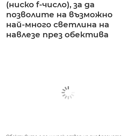
(ниско f-число), за да
позволите на възможно
най-много светлина на
навлезе през обектива