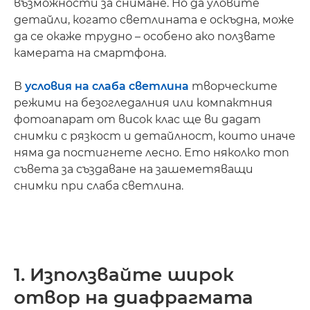
възможности за снимане. Но да уловите
детайли, когато светлината е оскъдна, може
да се окаже трудно – особено ако ползвате
камерата на смартфона.
В
условия на слаба светлина
творческите
режими на безогледалния или компактния
фотоапарат от висок клас ще ви дадат
снимки с рязкост и детайлност, които иначе
няма да постигнете лесно. Ето няколко топ
съвета за създаване на зашеметяващи
снимки при слаба светлина.
1. Използвайте широк
отвор на диафрагмата