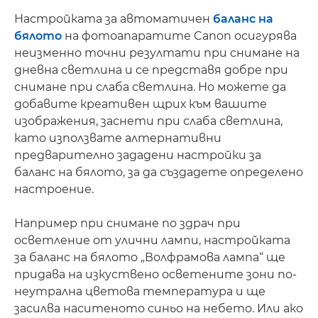
Настройката за автоматичен
баланс на
бялото
на фотоапаратите Canon осигурява
неизменно точни резултати при снимане на
дневна светлина и се представя добре при
снимане при слаба светлина. Но можете да
добавите креативен щрих към вашите
изображения, заснети при слаба светлина,
като използвате алтернативни
предварително зададени настройки за
баланс на бялото, за да създадете определено
настроение.
Например при снимане по здрач при
осветление от улични лампи, настройката
за баланс на бялото „Волфрамова лампа“ ще
придава на изкуствено осветените зони по-
неутрална цветова температура и ще
засилва наситеното синьо на небето. Или ако