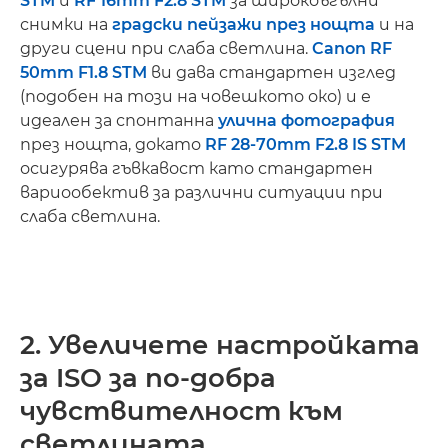
STM
и
RF 16mm F2.8 STM
за широкоъгълни
снимки на
градски пейзажи през нощта
и на
други сцени при слаба светлина.
Canon RF
50mm F1.8 STM
ви дава стандартен изглед
(подобен на този на човешкото око) и е
идеален за спонтанна
улична фотография
през нощта, докато
RF 28-70mm F2.8 IS STM
осигурява гъвкавост като стандартен
вариообектив за различни ситуации при
слаба светлина.
2. Увеличете настройката
за ISO за по-добра
чувствителност към
светлината