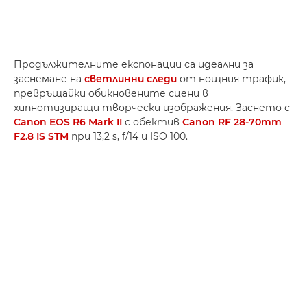
Продължителните експонации са идеални за
заснемане на
светлинни следи
от нощния трафик,
превръщайки обикновените сцени в
хипнотизиращи творчески изображения. Заснето с
Canon EOS R6 Mark II
с обектив
Canon RF 28-70mm
F2.8 IS STM
при 13,2 s, f/14 и ISO 100.