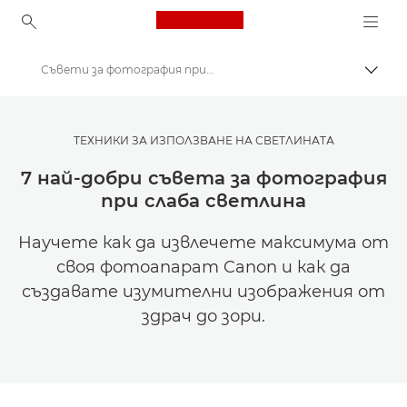
Canon Logo, back to ho
Съвети за фотография при слаба светлина
Прев
Canon
Вдъхновете се | Съвети за фотография и печат и ръководства за купувача
ТЕХНИКИ ЗА ИЗПОЛЗВАНЕ НА СВЕТЛИНАТА
Съвети и техники за фотография и печат
7 най-добри съвета за фотография
при слаба светлина
Научете как да извлечете максимума от
своя фотоапарат Canon и как да
създавате изумителни изображения от
здрач до зори.