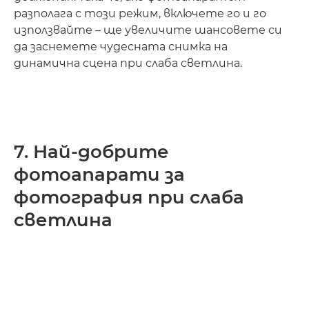
разполага с този режим, включете го и го
използвайте – ще увеличите шансовете си
да заснемете чудесната снимка на
динамична сцена при слаба светлина.
7. Най-добрите
фотоапарати за
фотография при слаба
светлина