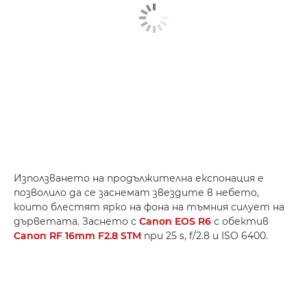
Използването на продължителна експонация е
позволило да се заснемат звездите в небето,
които блестят ярко на фона на тъмния силует на
дърветата. Заснето с
Canon EOS R6
с обектив
Canon RF 16mm F2.8 STM
при 25 s, f/2.8 и ISO 6400.