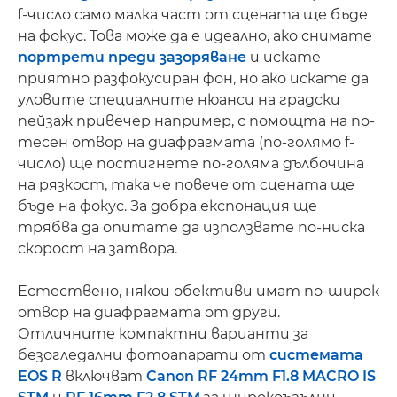
f-число само малка част от сцената ще бъде
на фокус. Това може да е идеално, ако снимате
портрети преди зазоряване
и искате
приятно разфокусиран фон, но ако искате да
уловите специалните нюанси на градски
пейзаж привечер например, с помощта на по-
тесен отвор на диафрагмата (по-голямо f-
число) ще постигнете по-голяма дълбочина
на рязкост, така че повече от сцената ще
бъде на фокус. За добра експонация ще
трябва да опитате да използвате по-ниска
скорост на затвора.
Естествено, някои обективи имат по-широк
отвор на диафрагмата от други.
Отличните компактни варианти за
безогледални фотоапарати от
системата
EOS R
включват
Canon RF 24mm F1.8 MACRO IS