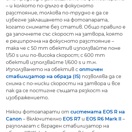
– и колкото по-дълго е фокусното
разстояние, толкова по-трудно е да се
избегне заклащането на фотоапарата,
когато снимате без статив. Общо правило е
да започнете със скорост на затвора, която
е реципрочна на фокусното разстояние –
така че с 50 mm обектив използвайте поне
1/50 s или по-висока скорост; с 600 mm
обектив използвайте 1/600 s и т.н.
Използването на обектив с
оптичен
стабилизатор на образа (IS)
позволява да се
снима с по-ниски скорости на затвора и все
пак да се постигне същата рязкост на
изображението.
Някои фотоапарати от
системата EOS R на
Canon
– включително
EOS R7
и
EOS R6 Mark II
–
разполагат с вграден стабилизатор на