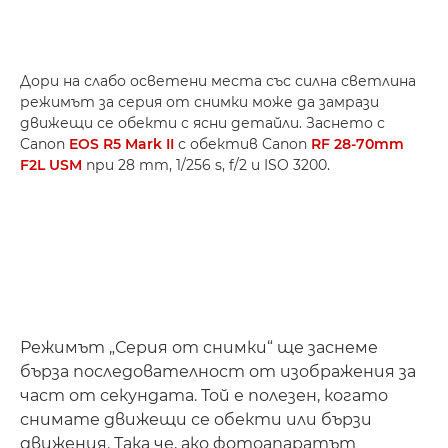
Дори на слабо осветени места със силна светлина
режимът за серия от снимки може да замрази
движещи се обекти с ясни детайли. Заснето с
Canon
EOS R5 Mark II
с обектив Canon
RF 28-70mm
F2L USM
при 28 mm, 1/256 s, f/2 и ISO 3200.
Режимът „Серия от снимки“ ще заснеме
бърза последователност от изображения за
част от секундата. Той е полезен, когато
снимате движещи се обекти или бързи
движения. Така че, ако фотоапаратът