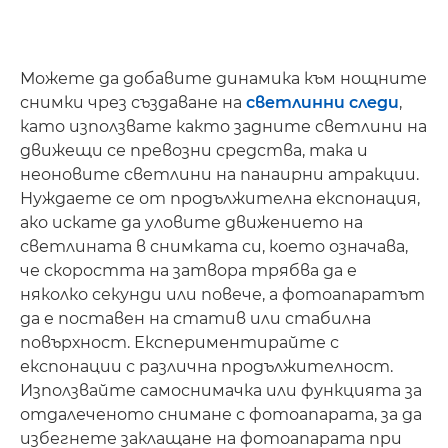
Можете да добавите динамика към нощните
снимки чрез създаване на
светлинни следи
,
като използвате както задните светлини на
движещи се превозни средства, така и
неоновите светлини на панаирни атракции.
Нуждаете се от продължителна експонация,
ако искате да уловите движението на
светлината в снимката си, което означава,
че скоростта на затвора трябва да е
няколко секунди или повече, а фотоапаратът
да е поставен на статив или стабилна
повърхност. Експериментирайте с
експонации с различна продължителност.
Използвайте самоснимачка или функцията за
отдалеченото снимане с фотоапарата, за да
избегнете заклащане на фотоапарата при