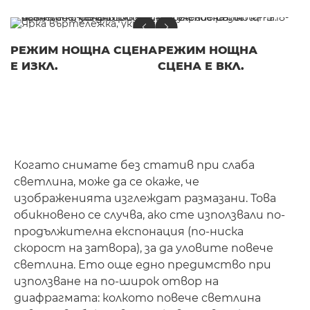
РЕЖИМ НОЩНА СЦЕНА
РЕЖИМ НОЩНА
Е ИЗКЛ.
СЦЕНА Е ВКЛ.
Когато снимате без статив при слаба
светлина, може да се окаже, че
изображенията изглеждат размазани. Това
обикновено се случва, ако сте използвали по-
продължителна експонация (по-ниска
скорост на затвора), за да уловите повече
светлина. Ето още едно предимство при
използване на по-широк отвор на
диафрагмата: колкото повече светлина