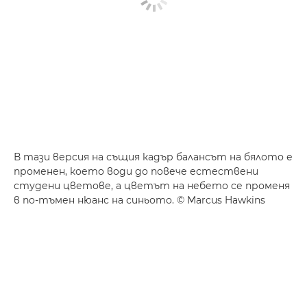
В тази версия на същия кадър балансът на бялото е
променен, което води до повече естествени
студени цветове, а цветът на небето се променя
в по-тъмен нюанс на синьото. © Marcus Hawkins