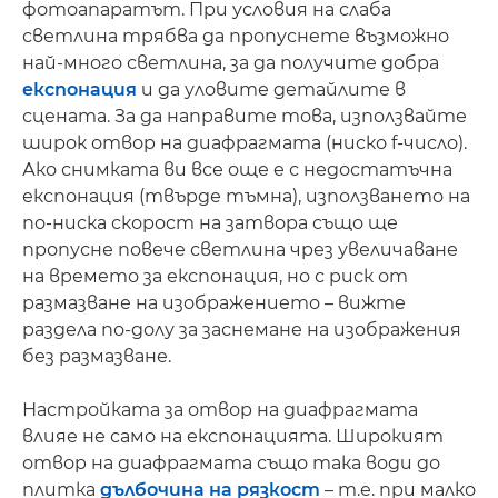
фотоапаратът. При условия на слаба
светлина трябва да пропуснете възможно
най-много светлина, за да получите добра
експонация
и да уловите детайлите в
сцената. За да направите това, използвайте
широк отвор на диафрагмата (ниско f-число).
Ако снимката ви все още е с недостатъчна
експонация (твърде тъмна), използването на
по-ниска скорост на затвора също ще
пропусне повече светлина чрез увеличаване
на времето за експонация, но с риск от
размазване на изображението – вижте
раздела по-долу за заснемане на изображения
без размазване.
Настройката за отвор на диафрагмата
влияе не само на експонацията. Широкият
отвор на диафрагмата също така води до
плитка
дълбочина на рязкост
– т.е. при малко