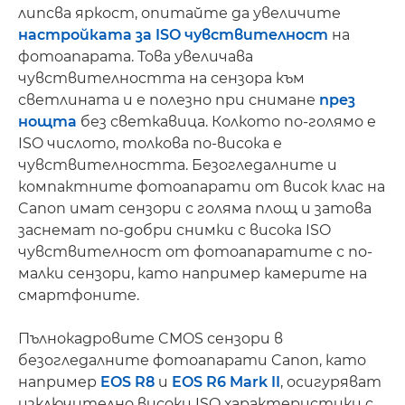
липсва яркост, опитайте да увеличите
настройката за ISO чувствителност
на
фотоапарата. Това увеличава
чувствителността на сензора към
светлината и е полезно при снимане
през
нощта
без светкавица. Колкото по-голямо е
ISO числото, толкова по-висока е
чувствителността. Безогледалните и
компактните фотоапарати от висок клас на
Canon имат сензори с голяма площ и затова
заснемат по-добри снимки с висока ISO
чувствителност от фотоапаратите с по-
малки сензори, като например камерите на
смартфоните.
Пълнокадровите CMOS сензори в
безогледалните фотоапарати Canon, като
например
EOS R8
и
EOS R6 Mark II
, осигуряват
изключително високи ISO характеристики с