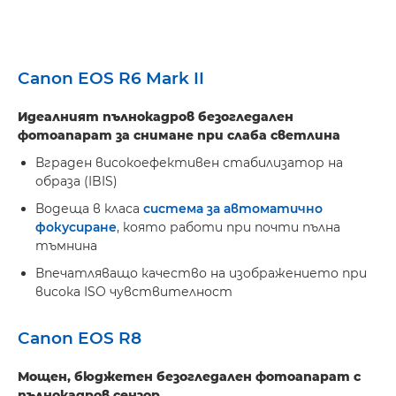
Canon EOS R6 Mark II
Идеалният пълнокадров безогледален
фотоапарат за снимане при слаба светлина
Вграден високоефективен стабилизатор на
образа (IBIS)
Водеща в класа
система за автоматично
фокусиране
, която работи при почти пълна
тъмнина
Впечатляващо качество на изображението при
висока ISO чувствителност
Canon EOS R8
Мощен, бюджетен безогледален фотоапарат с
пълнокадров сензор