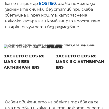
като например
EOS R50
, ще ви помогне да
заснемате снимки без статив при слаба
светлина и през нощта, като заснема
няколко кадъра и ги комбинира за постигане
на ярки резултати без размазване.
ЗАСНЕТО С EOS R6
ЗАСНЕТО С EOS R6
MARK II БЕЗ
MARK II С АКТИВИРАН
АКТИВИРАН IBIS
IBIS
Освен движението на обекта трябва да се
има предвид и заклащането на фотоапарата