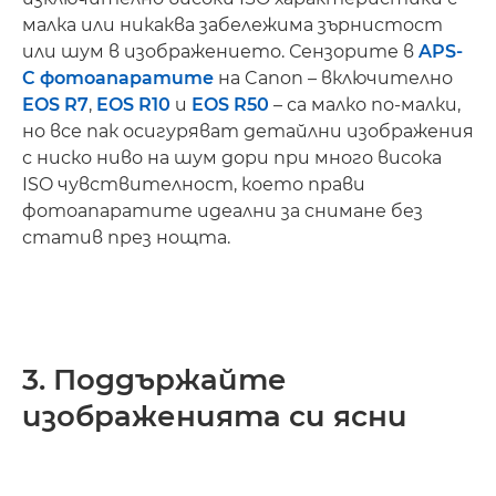
малка или никаква забележима зърнистост
или шум в изображението. Сензорите в
APS-
C фотоапаратите
на Canon – включително
EOS R7
,
EOS R10
и
EOS R50
– са малко по-малки,
но все пак осигуряват детайлни изображения
с ниско ниво на шум дори при много висока
ISO чувствителност, което прави
фотоапаратите идеални за снимане без
статив през нощта.
3. Поддържайте
изображенията си ясни