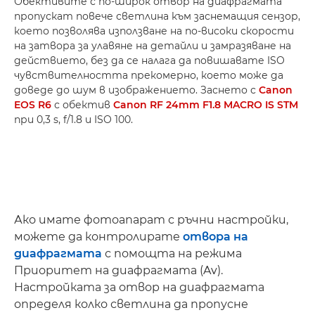
Обективите с по-широк отвор на диафрагмата
пропускат повече светлина към заснемащия сензор,
което позволява използване на по-високи скорости
на затвора за улавяне на детайли и замразяване на
действието, без да се налага да повишавате ISO
чувствителността прекомерно, което може да
доведе до шум в изображението. Заснето с
Canon
EOS R6
с обектив
Canon RF 24mm F1.8 MACRO IS STM
при 0,3 s, f/1.8 и ISO 100.
Ако имате фотоапарат с ръчни настройки,
можете да контролирате
отвора на
диафрагмата
с помощта на режима
Приоритет на диафрагмата (Av).
Настройката за отвор на диафрагмата
определя колко светлина да пропусне