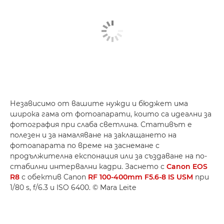
Независимо от вашите нужди и бюджет има
широка гама от фотоапарати, които са идеални за
фотография при слаба светлина. Стативът е
полезен и за намаляване на заклащането на
фотоапарата по време на заснемане с
продължителна експонация или за създаване на по-
стабилни интервални кадри. Заснето с
Canon EOS
R8
с обектив Canon
RF 100-400mm F5.6-8 IS USM
при
1/80 s, f/6.3 и ISO 6400. © Mara Leite