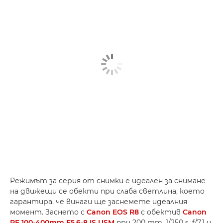
Режимът за серия от снимки е идеален за снимане
на движещи се обекти при слаба светлина, което
гарантира, че винаги ще заснемете идеалния
момент. Заснето с
Canon EOS R8
с обектив
Canon
RF 100-400mm F5.6-8 IS USM
при 200 mm, 1/250 s, f/7.1 и