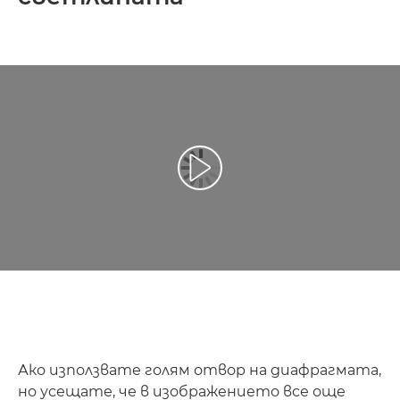
Възпроизведете видео
Ако използвате голям отвор на диафрагмата,
но усещате, че в изображението все още