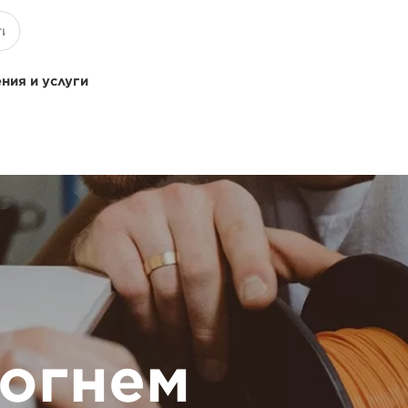
ния и услуги
могнем