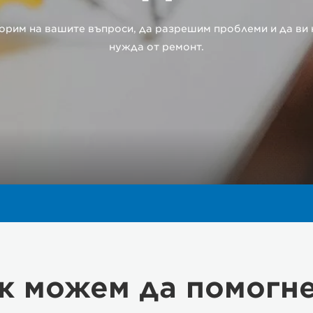
оворим на вашите въпроси, да разрешим проблеми и да ви 
нужда от ремонт.
к можем да помогн