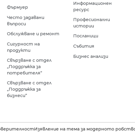
Информационен
Фърмуер
ресурс
Често задавани
Професионални
въпроси
истории
Обслужване и ремонт
Посланици
Сигурност на
Събития
продукти
Бизнес анализи
Свързване с отдел
„Поддръжка за
потребителя“
Свързване с отдел
„Поддръжка за
бизнеси“
оверителност
Изявление на тема за модерното робство