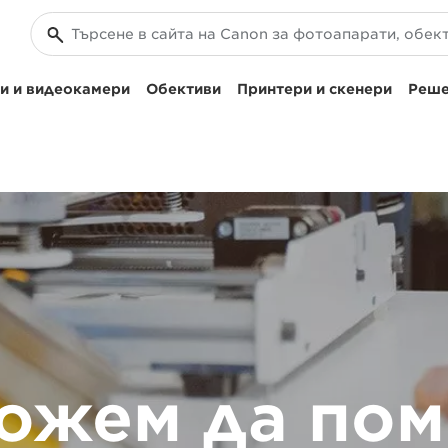
и и видеокамери
Обективи
Принтери и скенери
Реше
ожем да по