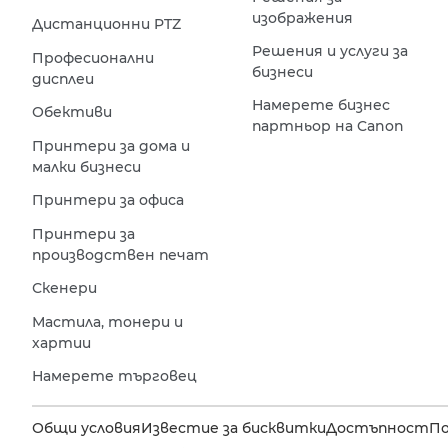
изображения
Дистанционни PTZ
Решения и услуги за
Професионални
бизнеси
дисплеи
Намерете бизнес
Обективи
партньор на Canon
Принтери за дома и
малки бизнеси
Принтери за офиса
Принтери за
производствен печат
Скенери
Мастила, тонери и
хартии
Намерете търговец
Общи условия
Известие за бисквитки
Достъпност
П