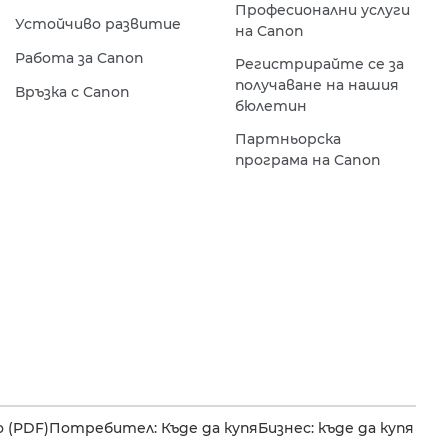
Професионални услуги
Устойчиво развитие
на Canon
Работа за Canon
Регистрирайте се за
получаване на нашия
Връзка с Canon
бюлетин
Партньорска
програма на Canon
 (PDF)
Потребител: Къде да купя
Бизнес: къде да купя