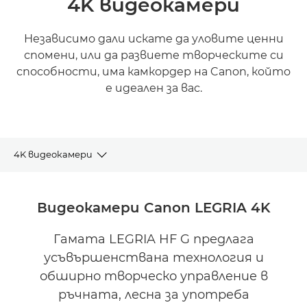
4K видеокамери
Независимо дали искате да уловите ценни
спомени, или да развиете творческите си
способности, има камкордер на Canon, който
е идеален за вас.
4K видеокамери
ПЪЛНА ГАМА
Видеокамери Canon LEGRIA 4K
ПОДДРЪЖКА
Гамата LEGRIA HF G предлага
усъвършенствана технология и
обширно творческо управление в
ръчната, лесна за употреба