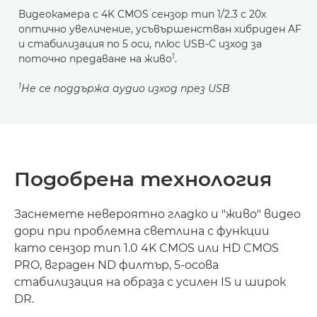
Видеокамера с 4K CMOS сензор тип 1/2.3 с 20x
оптично увеличение, усъвършенстван хибриден AF
и стабилизация по 5 оси, плюс USB-C изход за
1
поточно предаване на живо
.
1
Не се поддържа аудио изход през USB
Подобрена технология
Заснемете невероятно гладко и "живо" видео
дори при проблемна светлина с функции
като сензор тип 1.0 4K CMOS или HD CMOS
PRO, вграден ND филтър, 5-осова
стабилизация на образа с усилен IS и широк
DR.