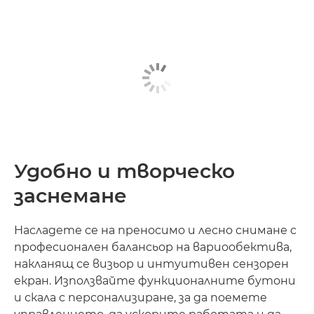
Удобно и творческо
заснемане
Насладете се на преносимо и лесно снимане с
професионален балансьор на вариообектива,
накланящ се визьор и интуитивен сензорен
екран. Използвайте функционалните бутони
и скала с персонализиране, за да поемете