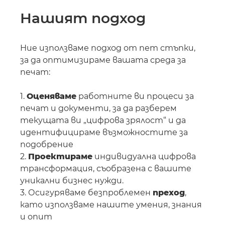
Нашият подход
Ние използваме подход от пет стъпки,
за да оптимизираме вашата среда за
печат:
1.
Оценяваме
работните ви процеси за
печат и документи, за да разберем
текущата ви „цифрова зрялост“ и да
идентифицираме възможностите за
подобрение
2.
Проектираме
индивидуална цифрова
трансформация, съобразена с вашите
уникални бизнес нужди.
3. Осигуряваме безпроблемен
преход
,
като използваме нашите умения, знания
и опит