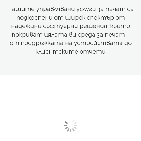
Нашите управлявани услуги за печат са
подкрепени от широк спектър от
надеждни софтуерни решения, които
покриват цялата ви среда за печат –
от поддръжката на устройствата до
клиентските отчети