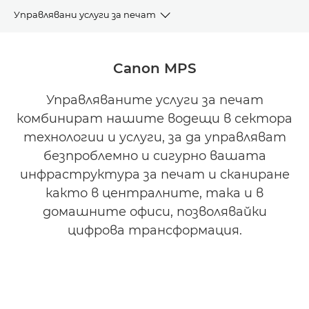
Управлявани услуги за печат
ПРЕГЛЕД
Canon MPS
ПРЕДИМСТВА
Управляваните услуги за печат
комбинират нашите водещи в сектора
УСЛУГИ
технологии и услуги, за да управляват
ИНСТРУМЕНТИ
безпроблемно и сигурно вашата
инфраструктура за печат и сканиране
СВЪРЗАНИ ПРОДУКТИ
както в централните, така и в
домашните офиси, позволявайки
ИЗИСКВАНЕ НА ИНФОРМАЦИЯ
цифрова трансформация.