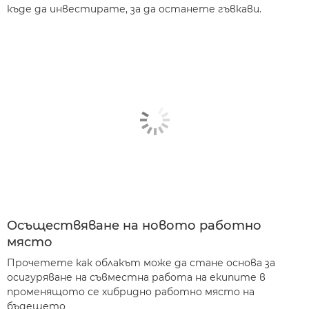
къде да инвестирате, за да останете гъвкави.
Осъществяване на новото работно
място
Прочетете как облакът може да стане основа за
осигуряване на съвместна работа на екипите в
променящото се хибридно работно място на
бъдещето