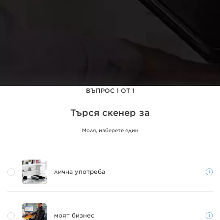
ВЪПРОС 1 ОТ 1
Търся скенер за
Моля, изберете един
лична употреба
моят бизнес