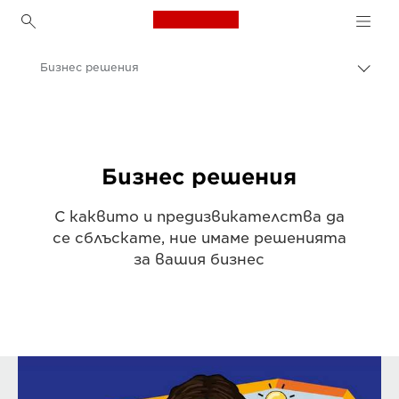
Canon Logo, back to h
Бизнес решения
Прев
на
Canon
„bre
нави
Решения и услуги
Бизнес решения
С каквито и предизвикателства да
се сблъскате, ние имаме решенията
за вашия бизнес