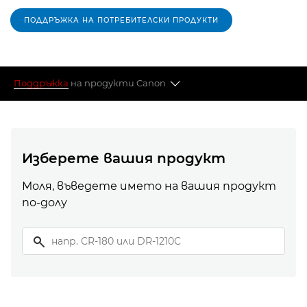
ПОДДРЪЖКА НА ПОТРЕБИТЕЛСКИ ПРОДУКТИ
Поддръжка
на продукти Canon
Изберете своя продукт
Популярни теми
Изберете вашия продукт
Моля, въведете името на вашия продукт
Търсите нещо друго?
по-долу