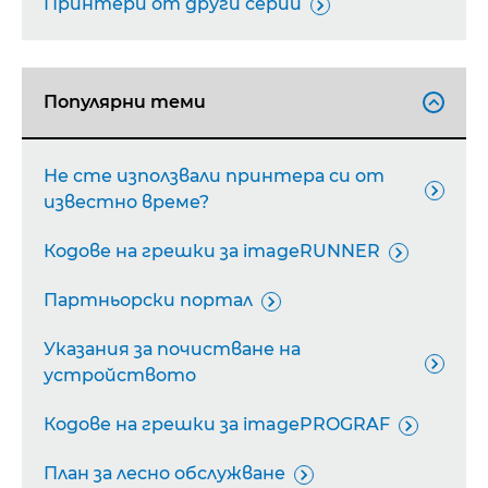
Принтери от други серии

Популярни теми

Не сте използвали принтера си от

известно време?
Кодове на грешки за imageRUNNER

Партньорски портал

Указания за почистване на

устройството
Кодове на грешки за imagePROGRAF

План за лесно обслужване
