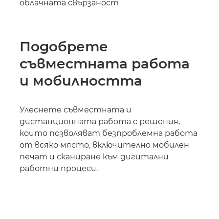
облачната свързаност
Подобрете
съвместната работа
и мобилността
Улеснете съвместната и
дистанционната работа с решения,
които позволяват безпроблемна работа
от всяко място, включително мобилен
печат и сканиране към дигитални
работни процеси.