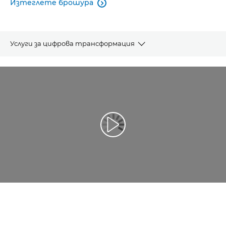
Изтеглете брошура

Услуги за цифрова трансформация
ПРЕГЛЕД
ЕКОСИСТЕМА
ИСТОРИИ
Възпроизведете видео
СВЪРЗАНИ ПРОДУКТИ
ИЗИСКВАНЕ НА ИНФОРМАЦИЯ