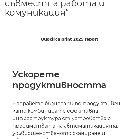
съвместна работа и
комуникация“
Quocirca print 2025 report
Ускорете
продуктивността
Направете бизнеса си по-продуктивен,
като комбинирате ефективна
инфраструктура от устройства с
предимствата на автоматизацията,
усъвършенстваното сканиране и