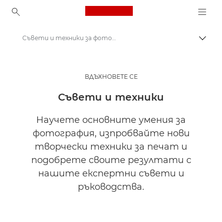
Canon Logo, back to ho
Съвети и техники за фотография и печат
Прев
Canon
Вдъхновете се | Съвети за фотография и печат и ръководства за купувача
ВДЪХНОВЕТЕ СЕ
Съвети и техники
Научете основните умения за
фотография, изпробвайте нови
творчески техники за печат и
подобрете своите резултати с
нашите експертни съвети и
ръководства.