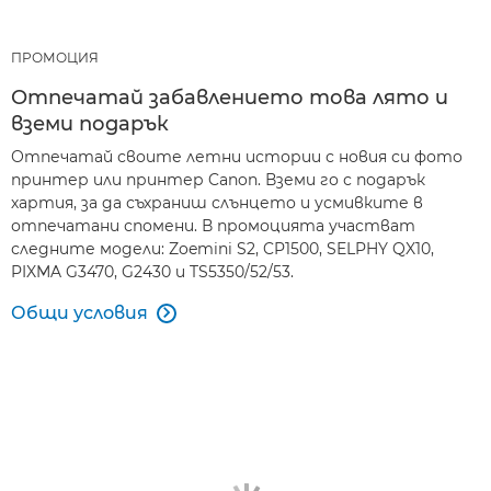
ПРОМОЦИЯ
Отпечатай забавлението това лято и
вземи подарък
Отпечатай своите летни истории с новия си фото
принтер или принтер Canon. Вземи го с подарък
хартия, за да съхраниш слънцето и усмивките в
отпечатани спомени. В промоцията участват
следните модели: Zoemini S2, CP1500, SELPHY QX10,
PIXMA G3470, G2430 и TS5350/52/53.
Общи условия
