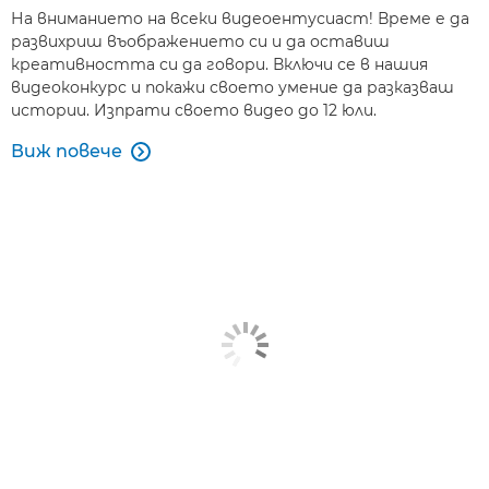
На вниманието на всеки видеоентусиаст! Време е да
развихриш въображението си и да оставиш
креативността си да говори. Включи се в нашия
видеоконкурс и покажи своето умение да разказваш
истории. Изпрати своето видео до 12 юли.
Виж повече
