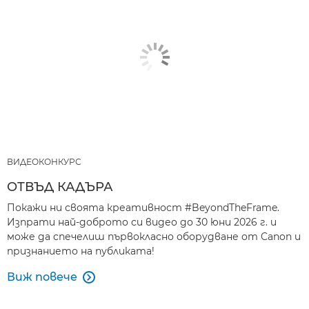
ВИДЕОКОНКУРС
ОТВЪД КАДЪРА
Покажи ни своята креативност #BeyondTheFrame.
Изпрати най-доброто си видео до 30 юни 2026 г. и
може да спечелиш първокласно оборудване от Canon и
признанието на публиката!
Виж повече
