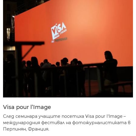
Visa pour l’Image
След семинара учащите посетиха Visa pour l'Image –
международния фестивал на фотожурналистиката в
Перпинян, Франция.