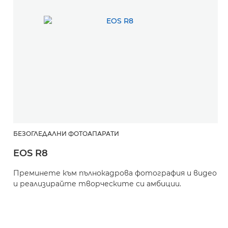
E
БЕЗОГЛЕДАЛНИ ФОТОАПАРАТИ
EOS R8
Н
о
Преминете към пълнокадрова фотография и видео
а
и реализирайте творческите си амбиции.
п
с
П
П