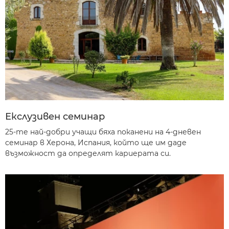
Екслузивен семинар
25-те най-добри учащи бяха поканени на 4-дневен
семинар в Херона, Испания, който ще им даде
възможност да определят кариерата си.