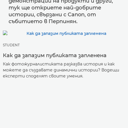
демонстрации на продукти и други,
тук ще откриете най-добрите
истории, свързани с Canon, от
събитието в Перпинян.
STUDENT
Как да запазим публиката запленена
Как фотожурналистиката разказва история и как
можете да създавате динамични истории? Водещи
експерти споделят своите умения.