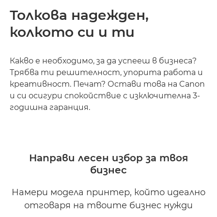
Толкова надежден,
колкото си и ти
Какво е необходимо, за да успееш в бизнеса?
Трябва ти решителност, упорита работа и
креативност. Печат? Остави това на Canon
и си осигури спокойствие с изключителна 3-
годишна гаранция.
Направи лесен избор за твоя
бизнес
Намери модела принтер, който идеално
отговаря на твоите бизнес нужди