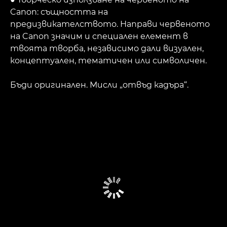
Canon: същността на
предизвикателството. Направи червеното
на Canon значим и специален елемент в
твоята творба, независимо дали визуален,
концептуален, тематичен или символичен.
Бъди оригинален. Мисли „отвъд кадъра“.