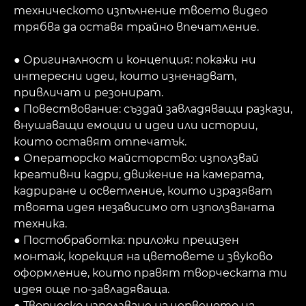
техническото изпълнение твоето видео
трябва да оставя трайно впечатление.
● Оригиналност и концепция: покажи ни
интересни идеи, които изненадват,
привличат и резонират.
● Повествование: създай завладяващи разкази,
внушаващи емоции и идеи или истории,
които оставят отпечатък.
● Операторско майсторство: използвай
креативни кадри, движение на камерата,
кадриране и осветление, които изразяват
твоята идея независимо от използваната
техника.
● Постобработка: приложи прецизен
монтаж, корекция на цветовете и звуково
оформление, които правят творческата ти
идея още по-завладяваща.
● Творческо използване на червеното на