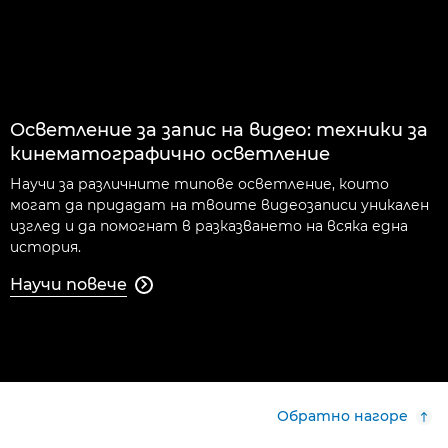
Осветление за запис на видео: техники за
кинематографично осветление
Научи за различните типове осветление, които
могат да придадат на твоите видеозаписи уникален
изглед и да помогнат в разказването на всяка една
история.
Научи повече

Обратно нагоре