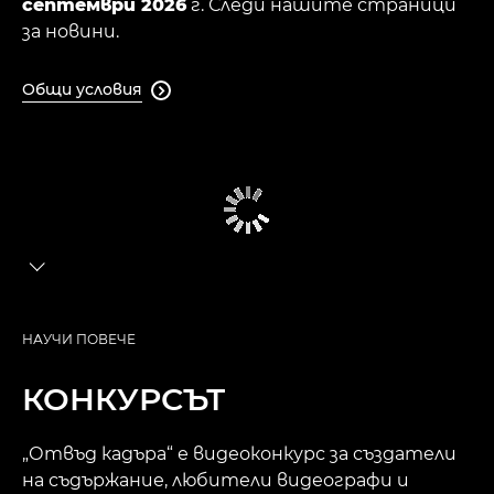
септември 2026
г. Следи нашите страници
за новини.
Общи условия

ПРЕГЛЕД
НАУЧИ ПОВЕЧЕ
ПРЕДИЗВИКАТЕЛСТВОТО
КОНКУРСЪТ
НАГРАДИТЕ
„Отвъд кадъра“ е видеоконкурс за създатели
ГРАФИКЪТ
на съдържание, любители видеографи и