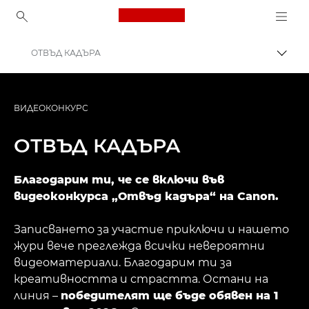
Canon Logo, back to ho
ОТВЪД КАДЪРА
Прев
Canon
Присъединете се: кампании и програми
ВИДЕОКОНКУРС
ОТВЪД КАДЪРА
Благодарим ти, че се включи във
видеоконкурса „Отвъд кадъра“ на Canon.
Записването за участие приключи и нашето
жури вече преглежда всички невероятни
видеоматериали. Благодарим ти за
креативността и страстта. Остани на
линия –
победителят ще бъде обявен на 1