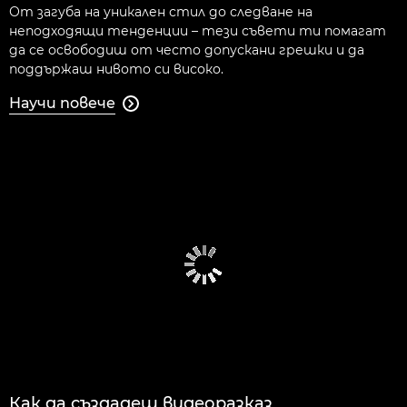
От загуба на уникален стил до следване на
неподходящи тенденции – тези съвети ти помагат
да се освободиш от често допускани грешки и да
поддържаш нивото си високо.
Научи повече

Как да създадеш видеоразказ