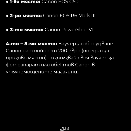
●
1-во място:
Canon EOS C50
●
2-ро място:
Canon EOS R6 Mark III
●
3-то място:
Canon PowerShot V1
4-то – 8-мо място:
Ваучер за оборудване
Canon на стойност 200 евро (по един за
призово място) – използвай своя ваучер за
фотоапарат или обектив Canon в
упълномощените магазини.