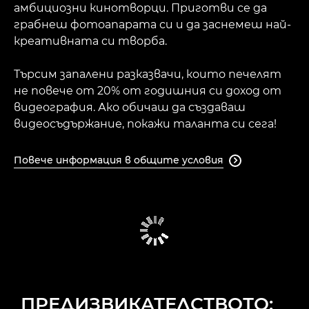
амбициозни кинотворци. Приготви се да
ЖУРИТО
грабнеш фотоапарата си и да заснемеш най-
креативната си творба.
СЪВЕТИ И ТРИКОВЕ
Търсим запалени разказвачи, които печелят
не повече от 20% от годишния си доход от
видеография. Ако обичаш да създаваш
видеосъдържание, покажи таланта си сега!
Повече информация в общите условия

ПРЕДИЗВИКАТЕЛСТВОТО: