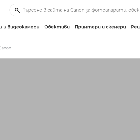
 и видеокамери
Обективи
Принтери и скенери
Реш
Canon