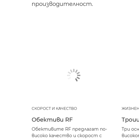
производителност.
СКОРОСТ И КАЧЕСТВО
ЖИЗНЕН
Обективи RF
Трои
Обективите RF предлагат по-
Три ос
високо качество и скорост с
високо