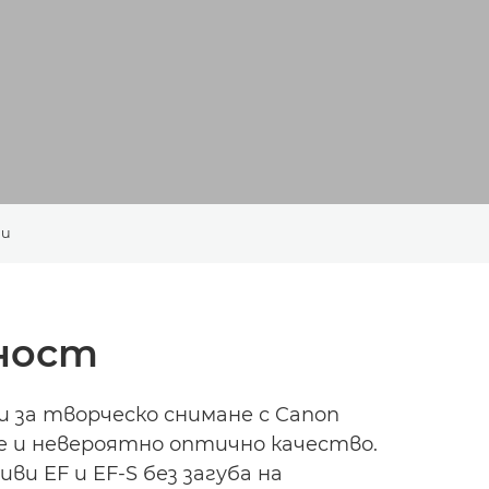
ти
жност
за творческо снимане с Canon
е и невероятно оптично качество.
 EF и EF-S без загуба на