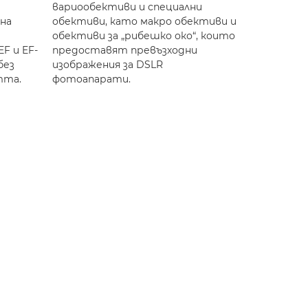
вариообективи и специални
на
обективи, като макро обективи и
обективи за „рибешко око“, които
F и EF-
предоставят превъзходни
без
изображения за DSLR
тта.
фотоапарати.