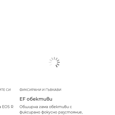
ТЕ СИ
ФИКСИРАНИ И ГЪВКАВИ
EF обективи
 EOS R
Обширна гама обективи с
фиксирано фокусно разстояние,