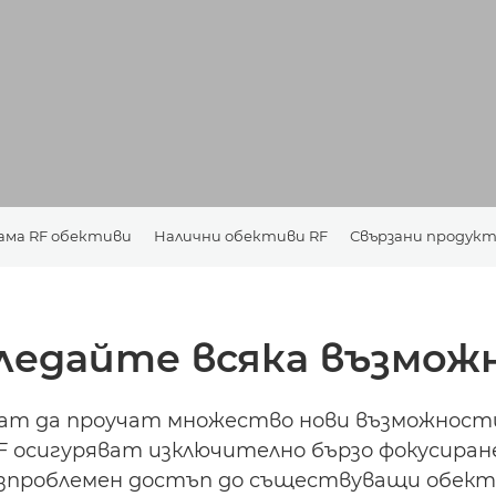
ама RF обективи
Налични обективи RF
Свързани продук
ледайте всяка възмо
т да проучат множество нови възможности 
 осигуряват изключително бързо фокусиран
проблемен достъп до съществуващи обективи