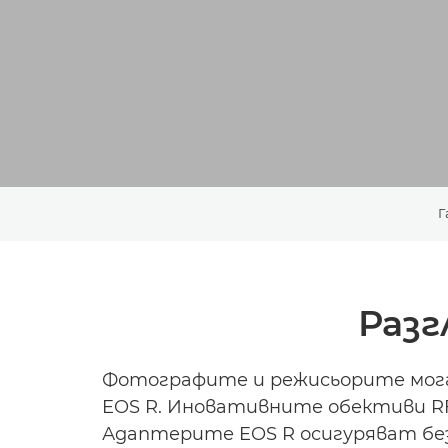
Г
Разг
Фотографите и режисьорите мога
EOS R. Иновативните обективи RF
Адаптерите EOS R осигуряват без