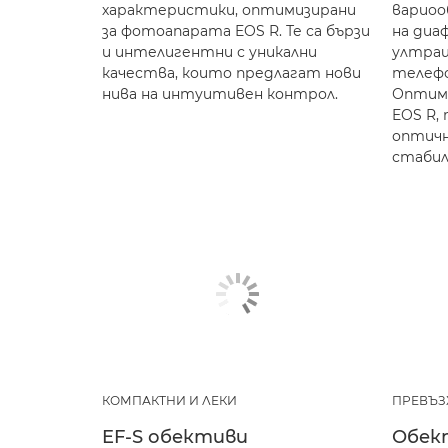
характеристики, оптимизирани
вариоо
за фотоапарата EOS R. Те са бързи
на диа
и интелигентни с уникални
ултраш
качества, които предлагат нови
телефо
нива на интуитивен контрол.
Оптими
EOS R,
оптичн
стабил
КОМПАКТНИ И ЛЕКИ
ПРЕВЪЗ
EF-S обективи
Обек