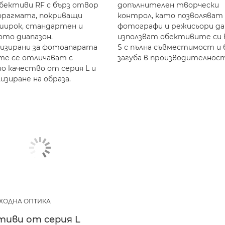
бективи RF с бърз отвор
допълнителен творчески
фрагмата, покриващи
контрол, като позволяват 
ирок, стандартен и
фотографи и режисьори да
то диапазон.
използват обективите си E
зирани за фотоапарата
S с пълна съвместимост и 
 те се отличават с
загуба в производителнос
о качество от серия L и
изиране на образа.
ХОДНА ОПТИКА
тиви от серия L