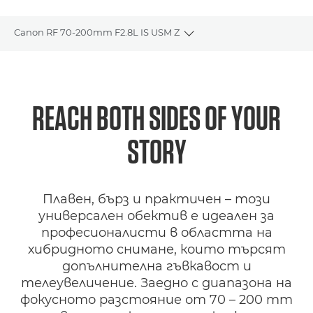
Canon RF 70-200mm F2.8L IS USM Z
Toggle breadcrumbs
Преглед
Спецификации
REACH BOTH SIDES OF YOUR
STORY
Галерия
Поддръжка
Плавен, бърз и практичен – този
универсален обектив е идеален за
професионалисти в областта на
хибридното снимане, които търсят
допълнителна гъвкавост и
телеувеличение. Заедно с диапазона на
фокусното разстояние от 70 – 200 mm