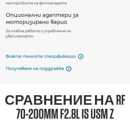
настройките на фотоапарата
Опционални адаптери за
моторизирано варио
За плавна работа и управление на
увеличението
Вижте пълните спецификации

Получаване на поддръжка

СРАВНЕНИЕ НА RF
70-200MM F2.8L IS USM Z