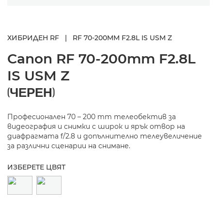
ХИБРИДЕН RF
|
RF 70-200MM F2.8L IS USM Z
Canon
RF 70-200mm F2.8L
IS USM Z
(ЧЕРЕН)
Професионален 70 – 200 mm телеобектив за
видеография и снимки с широк и ярък отвор на
диафрагмата f/2.8 и допълнително телеувеличение
за различни сценарии на снимане.
ИЗБЕРЕТЕ ЦВЯТ