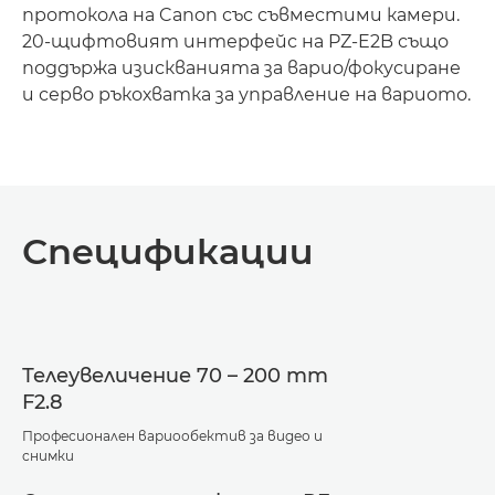
протокола на Canon със съвместими камери.
20-щифтовият интерфейс на PZ-E2B също
поддържа изискванията за варио/фокусиране
и серво ръкохватка за управление на вариото.
Loaded
:
100.00%
Pause
Unmute
Picture-
in-
Спецификации
Picture
Телеувеличение 70 – 200 mm
F2.8
Професионален вариообектив за видео и
снимки