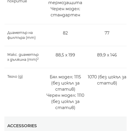
покритие
термозащита
Черен модел:
стандартен
Диаметър на
82
77
филтъра (mm)
Макс. диаметър
88,5 x 199
89,9 x 146
2
х дължина (mm)
Тегло (g)
Бял модел: 1115
1070 (без цокъл за
(без цокъл за
статив)
статив)
Черен модел: 1110
(без цокъл за
статив)
ACCESSORIES