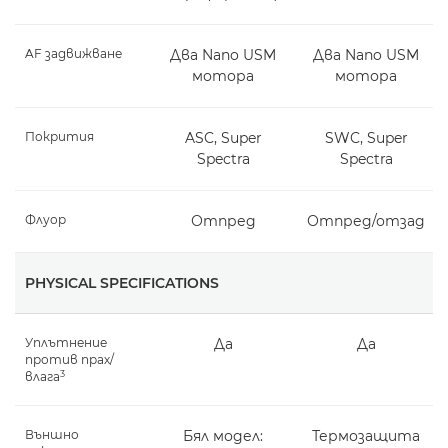
AF задвижване
Два Nano USM
Два Nano USM
мотора
мотора
Покрития
ASC, Super
SWC, Super
Spectra
Spectra
Флуор
Отпред
Отпред/отзад
PHYSICAL SPECIFICATIONS
Уплътнение
Да
Да
против прах/
3
влага
Външно
Бял модел:
Термозащита