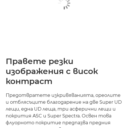
Правете резки
изображения с висок
контраст
Предотвратете изкривяванията, ореолите
и отблясъците благодарение на две Super UD
лещи, една UD леща, три асферични лещи и
покрития ASC и Super Spectra. Освен това
флуорното покритие предпазва предния