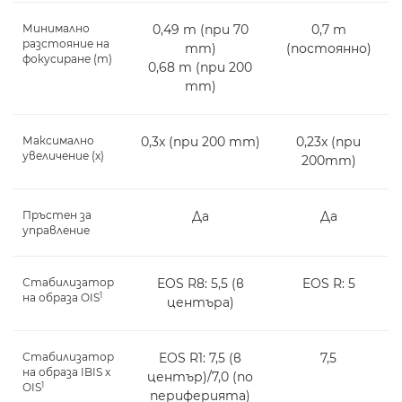
Минимално
0,49 m (при 70
0,7 m
разстояние на
mm)
(постоянно)
фокусиране (m)
0,68 m (при 200
mm)
Максимално
0,3x (при 200 mm)
0,23x (при
увеличение (x)
200mm)
Пръстен за
Да
Да
управление
Стабилизатор
EOS R8: 5,5 (в
EOS R: 5
1
на образа OIS
центъра)
Стабилизатор
EOS R1: 7,5 (в
7,5
на образа IBIS x
център)/7,0 (по
1
OIS
периферията)