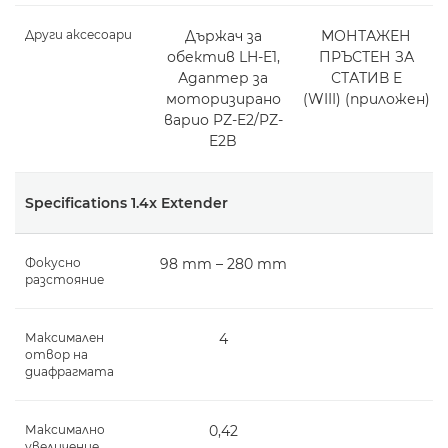
Други аксесоари
Държач за
МОНТАЖЕН
обектив LH-E1,
ПРЪСТЕН ЗА
Адаптер за
СТАТИВ E
моторизирано
(WIII) (приложен)
варио PZ-E2/PZ-
E2B
Specifications 1.4x Extender
Фокусно
98 mm – 280 mm
разстояние
Максимален
4
отвор на
диафрагмата
Максимално
0,42
увеличение