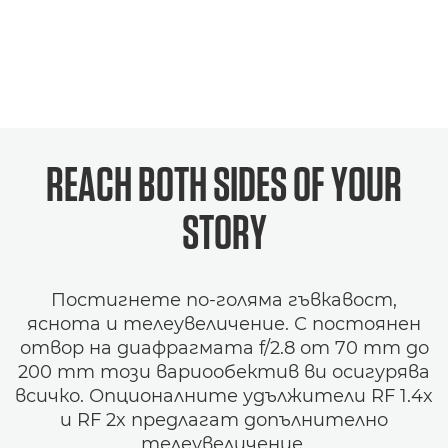
REACH BOTH SIDES OF YOUR
STORY
Постигнете по-голяма гъвкавост,
яснота и телеувеличение. С постоянен
отвор на диафрагмата f/2.8 от 70 mm до
200 mm този вариообектив ви осигурява
всичко. Опционалните удължители RF 1.4x
и RF 2x предлагат допълнително
телеувеличение.