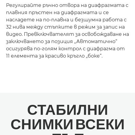
Регулирайте ръчно отвора на диафрагмата с
плавния пръстен на диафрагмата и се
насладете на по-плавна и безшумна работа с
32 нива между стъпките в режим за запис на
видео. Превключвателят за освобождаване на
заключването за позиция „Автоматично“
осигурява по-голям контрол с диафрагма от
11 елемента за красиво кръгло „боке“.
Loaded
:
100.00%
Pause
Unmute
Picture-
СТАБИЛНИ
in-
Picture
СНИМКИ ВСЕКИ