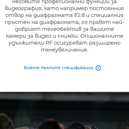
неговите професионални функции за
видеография, като например постоянния
отвор на диафрагмата f/2.8 и специалния
пръстен на диафрагмата, го правят най-
добрият телеобектив за вашите
камери за видео и снимки. Опционалните
удължители RF осигуряват разширено
телеувеличение.
Вижте пълните спецификации
