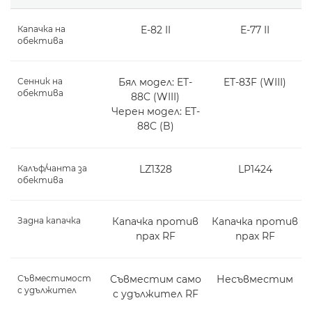
Капачка на
E-82 II
E-77 II
обектива
Сенник на
Бял модел: ET-
ET-83F (WIII)
обектива
88C (WIII)
Черен модел: ET-
88C (B)
Калъф/чанта за
LZ1328
LP1424
обектива
Задна капачка
Капачка против
Капачка против
прах RF
прах RF
Съвместимост
Съвместим само
Несъвместим
с удължител
с удължител RF