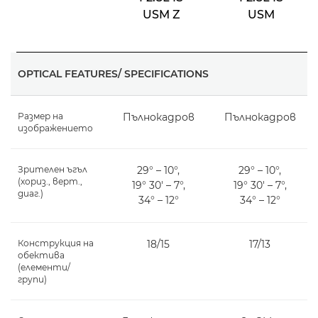
USM Z
USM
OPTICAL FEATURES/ SPECIFICATIONS
Размер на
Пълнокадров
Пълнокадров
изображението
Зрителен ъгъл
29° – 10°,
29° – 10°,
(хориз., верт.,
19° 30' – 7°,
19° 30' – 7°,
диаг.)
34° – 12°
34° – 12°
Конструкция на
18/15
17/13
обектива
(елементи/
групи)