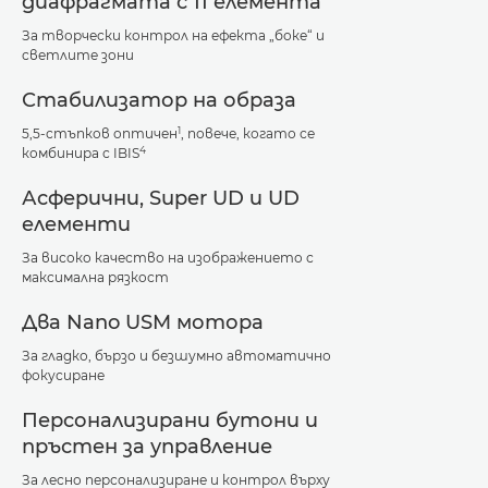
диафрагмата с 11 елемента
За творчески контрол на ефекта „боке“ и
светлите зони
Стабилизатор на образа
1
5,5-стъпков оптичен
, повече, когато се
4
комбинира с IBIS
Асферични, Super UD и UD
елементи
За високо качество на изображението с
максимална рязкост
Два Nano USM мотора
За гладко, бързо и безшумно автоматично
фокусиране
Персонализирани бутони и
пръстен за управление
За лесно персонализиране и контрол върху