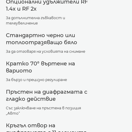
Опционални удължители RF
1.4x и RF 2x
За допълнителна гъвкавост и
телеувеличение
Стандартно черно или
топлоотразяващо бяло
За да отговаря на условията на снимане
Кратко 70° въртене на
вариото
За бързо и прецизно регулиране
Пръстен на диафрагмата с
гладко действие
Със заключване на пръстена в позиция
„Авто“
Кръгъл отвор на