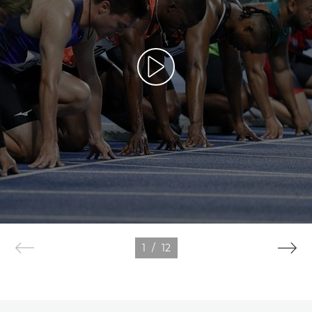
1
/
12