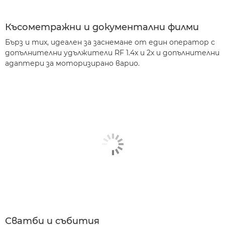
Късометражни и документални филми
Бърз и тих, идеален за заснемане от един оператор с
допълнителни удължители RF 1.4x и 2x и допълнителни
адаптери за моторизирано варио.
Сватби и събития