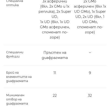
Специална
3x асферични
2x GMo
оптика
(вкл. 2x GMo и 1x
асферичен (вкл 1x
реплика), 2x Super
UD GMo), 1x Super
UD,
UD, 2x UD (вкл. 1
1x UD (вкл. 1x UD
UD GMo,
GMo асферичен,
споменат по-
споменат по-
горе)
горе)
Специални
Пръстен на
–
функции
диафрагмата
Брой на
11
9
елементите на
диафрагмата
Минимален
22
32
отвор на
диафрагмата