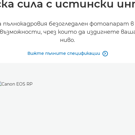
ска сила с истински и
 пълнокадровия безогледален фотоапарат в 
и възможности, чрез които да издигнете ва
ниво.
Вижте пълните спецификации
