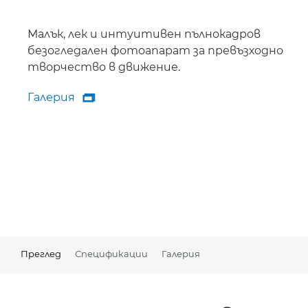
Малък, лек и интуитивен пълнокадров
безогледален фотоапарат за превъзходно
творчество в движение.
Галерия

Галерия
Преглед
Спецификации
Галерия