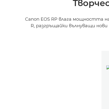
Творче
Canon EOS RP влага мощността на
R, разгръщайки вълнуващи нов