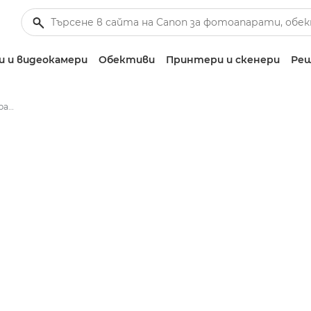
 и видеокамери
Обективи
Принтери и скенери
Реш
Canon EOS RP – фотоапарати