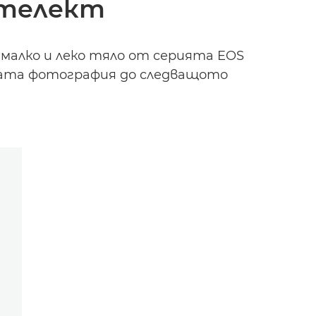
нтелект
малко и леко тяло от серията EOS
шата фотография до следващото