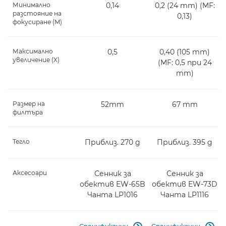
Минимално
0,14
0,2 (24 mm) (MF:
разстояние на
0,13)
фокусиране (M)
Максимално
0,5
0,40 (105 mm)
увеличение (X)
(MF: 0,5 при 24
mm)
Размер на
52mm
67 mm
филтъра
Тегло
Приблиз. 270 g
Приблиз. 395 g
Аксесоари
Сенник за
Сенник за
обектив EW-65B
обектив EW-73D
Чанта LP1016
Чанта LP1116