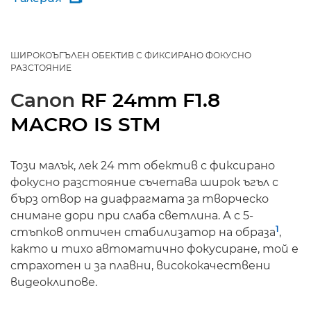
ШИРОКОЪГЪЛЕН ОБЕКТИВ С ФИКСИРАНО ФОКУСНО
РАЗСТОЯНИЕ
Canon
RF 24mm F1.8
MACRO IS STM
Този малък, лек 24 mm обектив с фиксирано
фокусно разстояние съчетава широк ъгъл с
бърз отвор на диафрагмата за творческо
снимане дори при слаба светлина. А с 5-
1
стъпков оптичен стабилизатор на образа
,
както и тихо автоматично фокусиране, той е
страхотен и за плавни, висококачествени
видеоклипове.