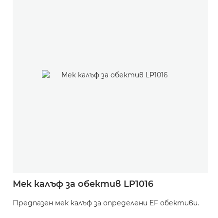
Мек калъф за обектив LP1016
Предпазен мек калъф за определени EF обективи.