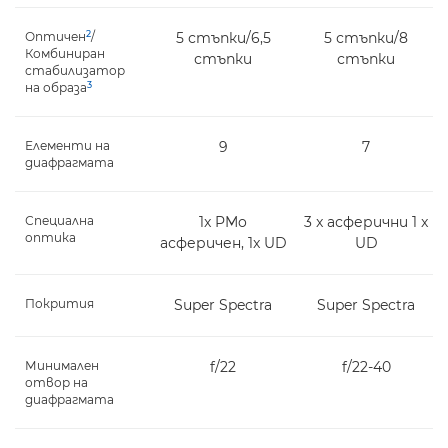
2
Оптичен
/
5 стъпки/6,5
5 стъпки/8
Комбиниран
стъпки
стъпки
стабилизатор
3
на образа
Елементи на
9
7
диафрагмата
Специална
1x PMo
3 x асферични 1 x
оптика
aсферичен, 1x UD
UD
Покрития
Super Spectra
Super Spectra
Минимален
f/22
f/22-40
отвор на
диафрагмата