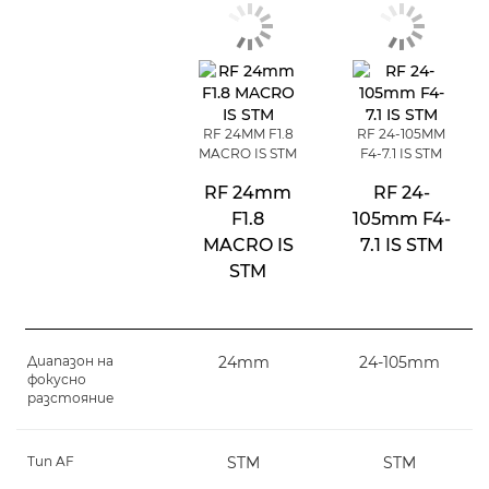
RF 24MM F1.8
RF 24-105MM
MACRO IS STM
F4-7.1 IS STM
RF 24mm
RF 24-
F1.8
105mm F4-
MACRO IS
7.1 IS STM
STM
Диапазон на
24mm
24-105mm
фокусно
разстояние
Tип AF
STM
STM