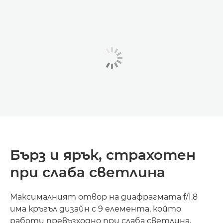
Бърз и ярък, страхотен
при слаба светлина
Максималният отвор на диафрагмата f/1.8
има кръгъл дизайн с 9 елемента, който
работи превъзходно при слаба светлина,