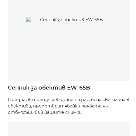
Сенник за обектив EW-65B
Предпазва срещу навлизане на разсеяна светлина в
обектива, предотвратявайки появата на
отблясъци във вашите снимки.