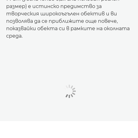
размер) е истинско предимство за
творческия широкoъгълен обектив и ви
позволява да се приближите още повече,
показвайки обекта си в рамките на околната
среда.