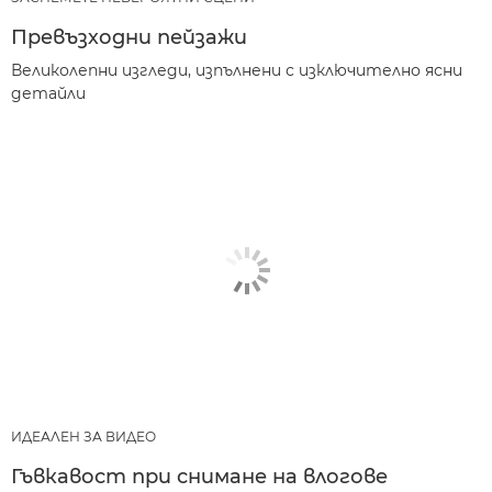
Превъзходни пейзажи
Великолепни изгледи, изпълнени с изключително ясни
детайли
ИДЕАЛЕН ЗА ВИДЕО
Гъвкавост при снимане на влогове