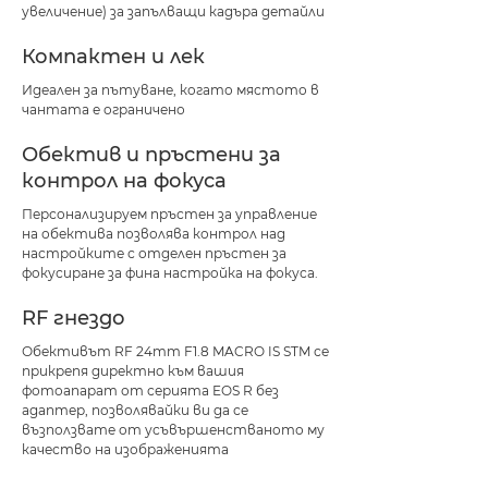
увеличение) за запълващи кадъра детайли
Компактен и лек
Идеален за пътуване, когато мястото в
чантата е ограничено
Обектив и пръстени за
контрол на фокуса
Персонализируем пръстен за управление
на обектива позволява контрол над
настройките с отделен пръстен за
фокусиране за фина настройка на фокуса.
RF гнездо
Обективът RF 24mm F1.8 MACRO IS STM се
прикрепя директно към вашия
фотоапарат от серията EOS R без
адаптер, позволявайки ви да се
възползвате от усъвършенстваното му
качество на изображенията