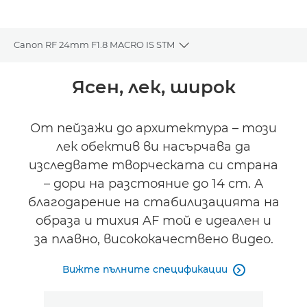
Canon RF 24mm F1.8 MACRO IS STM
Toggle breadcrumbs
Преглед
Ясен, лек, широк
Спецификации
От пейзажи до архитектура – този
лек обектив ви насърчава да
Галерия
изследвате творческата си страна
Поддръжка
– дори на разстояние до 14 cm. А
благодарение на стабилизацията на
образа и тихия AF той е идеален и
за плавно, висококачествено видео.
Вижте пълните спецификации
