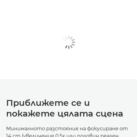
Приближете се и
покажете цялата сцена
Минималното разстояние на фокусиране от
14 cm (увеличение 0,5x или половин реален