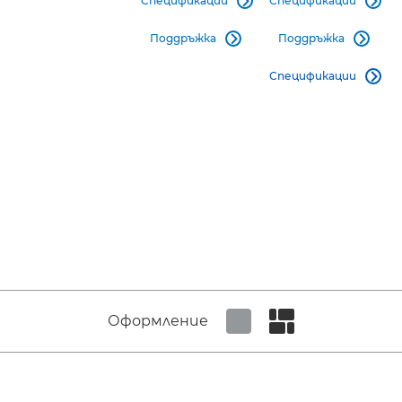
Спецификации
Спецификации


Поддръжка
Поддръжка


Спецификации

Оформление
Set tiled view
Set masonry view