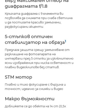
Бърз максимален отвор на
диафрагмата f/1.8
Кръглата диафрагма с 9 елемента ви
позволява да снимате при слаба светлина
и да постигате красиво замъглени,
разфокусирани акценти.
5-стъпков оптичен
1
стабилизатор на образа
Предлага защита срещу замъгляване от
разклащане на фотоапарата на
интервали през 5 стъпки за изключително
ясни изображения при ниска осветеност и
плавни видеоклипове без статив.
STM мотор
Плавно и тихо фокусиране с бързина и
точност; идеално за снимки и видео
Макро възможности
Доближете се до обекта на 14 cm (0,5x