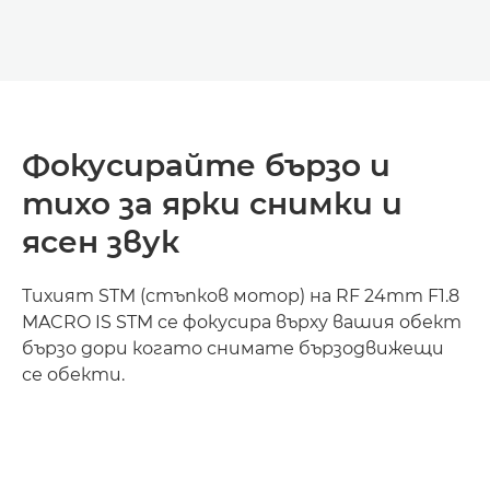
Фокусирайте бързо и
тихо за ярки снимки и
ясен звук
Тихият STM (стъпков мотор) на RF 24mm F1.8
MACRO IS STM се фокусира върху вашия обект
бързо дори когато снимате бързодвижещи
се обекти.