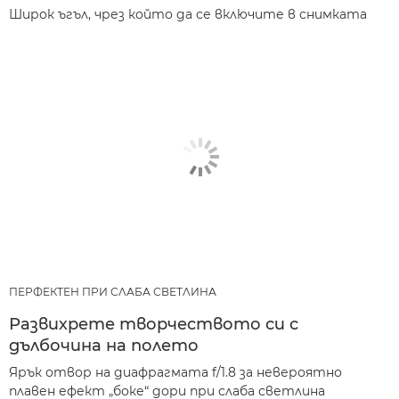
Широк ъгъл, чрез който да се включите в снимката
ПЕРФЕКТЕН ПРИ СЛАБА СВЕТЛИНА
Развихрете творчеството си с
дълбочина на полето
Ярък отвор на диафрагмата f/1.8 за невероятно
плавен ефект „боке“ дори при слаба светлина