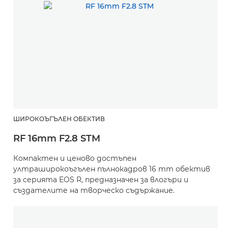
ШИРОКОЪГЪЛЕН ОБЕКТИВ
RF 16mm F2.8 STM
Компактен и ценово достъпен
ултраширокоъгълен пълнокадров 16 mm обектив
за серията EOS R, предназначен за влогъри и
създателите на творческо съдържание.