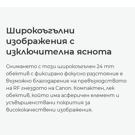
Широкоъгълни
изображения с
изключителна яснота
Снимането с този широкоъгълен 24 mm
обектив с фиксирано фокусно разстояние е
възможно благодарение на превъзходството
на RF гнездото на Canon. Компактен, лек
обектив, който има асферичен елемент и
усъвършенствани покрития за
висококачествени изображения.