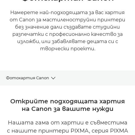
Намерете най-подходящата за вас хартия
от Canon за мастиленоструйни принтери
без значение дали създавате студийни
разпечатки с професионално качество за
изложби, или забавлявате децата си с
творчески проекти.
Фотохартия Canon
FINE ART
Открийте подходящата хартия
на Canon за вашите нужди
ИЗЛОЖБЕНО КАЧЕСТВО
Нашата гама от хартии е съвместима
СНИМКИ У ДОМА
с нашите принтери PIXMA, серия PIXMA