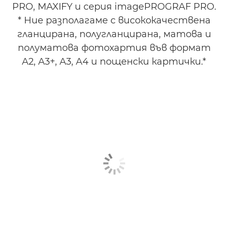
ТВОРЧЕСКИ ПРОЕКТИ
PRO, MAXIFY и серия imagePROGRAF PRO.
* Ние разполагаме с висококачествена
МАСТИЛО
гланцирана, полугланцирана, матова и
полуматова фотохартия във формат
A2, A3+, A3, A4 и пощенски картички.*