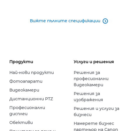
Вижте пълните спецификации

Продукти
Услуги и решения
Най-нови продукти
Решения за
професионални
Фотоапарати
видеокамери
Видеокамери
Решения за
Дистанционни PTZ
изображения
Професионални
Решения и услуги за
дисплеи
бизнеси
Обективи
Намерете бизнес
партньор на Canon