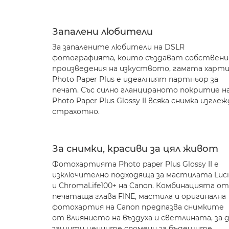
Запалени любители
За запалените любители на DSLR
фотографията, които създават собствени
произведения на изкуството, гамата харт
Photo Paper Plus е идеалният партньор за
печат. Със силно гланцираното покритие н
Photo Paper Plus Glossy II всяка снимка изглеж
страхотно.
За снимки, красиви за цял живот
Фотохартията Photo paper Plus Glossy II е
изключително подходяща за мастилата Luci
и ChromaLife100+ на Canon. Комбинацията от
печатаща глава FINE, мастила и оригинална
фотохартия на Canon предпазва снимките
от влиянието на въздуха и светлината, за 
защити ценните спомени за бъдещите