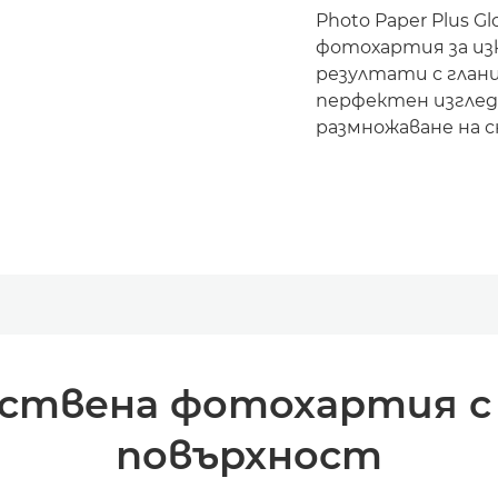
Photo Paper Plus Gl
фотохартия за из
резултати с гланц
перфектен изглед
размножаване на с
ствена фотохартия с
повърхност