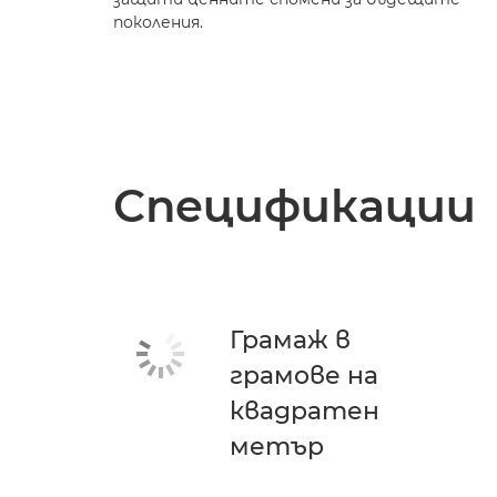
поколения.
Спецификации
Грамаж в
грамове на
квадратен
метър