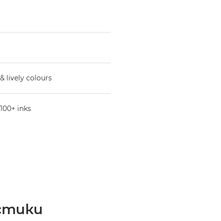
& lively colours
100+ inks
стики