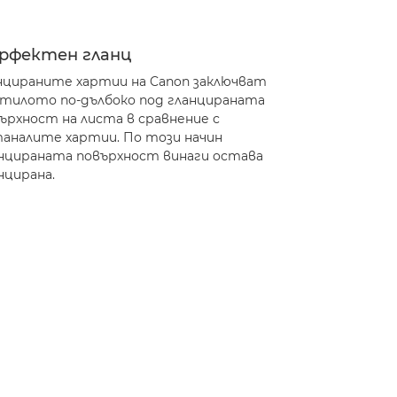
рфектен гланц
нцираните хартии на Canon заключват
тилото по-дълбоко под гланцираната
ърхност на листа в сравнение с
аналите хартии. По този начин
нцираната повърхност винаги остава
нцирана.