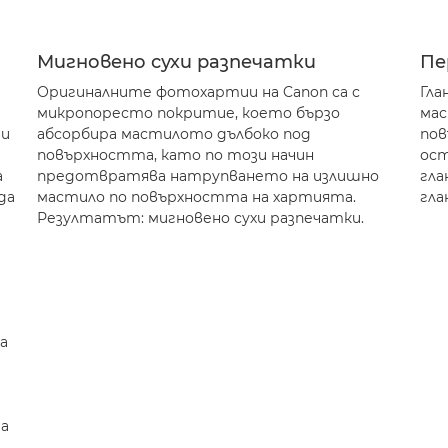
Мигновено сухи разпечатки
Пе
Оригиналните фотохартии на Canon са с
Гла
микропоресто покритие, което бързо
мас
ии
абсорбира мастилото дълбоко под
пов
повърхността, като по този начин
ост
а
предотвратява натрупването на излишно
гла
да
мастило по повърхността на хартията.
гла
Резултатът: мигновено сухи разпечатки.
a
да