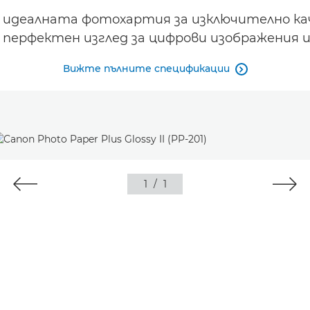
non е идеалната фотохартия за изключително 
а перфектен изглед за цифрови изображения и
Вижте пълните спецификации

1
/
1