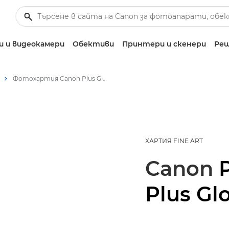
 и видеокамери
Обективи
Принтери и скенери
Реш
Фотохартия Canon Plus Glossy II PP-201 – A4, 4x6", 5x5", 5x7"
ХАРТИЯ FINE ART
Canon
Plus Glo