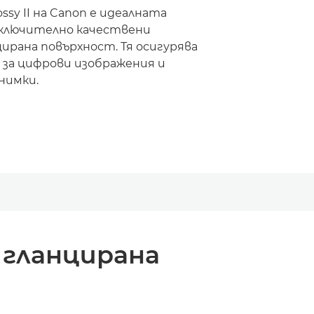
ossy II на Canon е идеалната
ключително качествени
ирана повърхност. Тя осигурява
 за цифрови изображения и
нимки.
 гланцирана