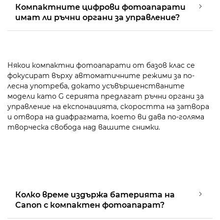
Компактните цифрови фотоапарати
имат ли ръчни органи за управление?
Някои компактни фотоапарати от базов клас се
фокусират върху автоматичните режими за по-
лесна употреба, докато усъвършенстваните
модели като G серията предлагат ръчни органи за
управление на експонацията, скоростта на затвора
и отвора на диафрагмата, което ви дава по-голяма
творческа свобода над вашите снимки.
Колко време издържа батерията на
Canon с компактен фотоапарат?