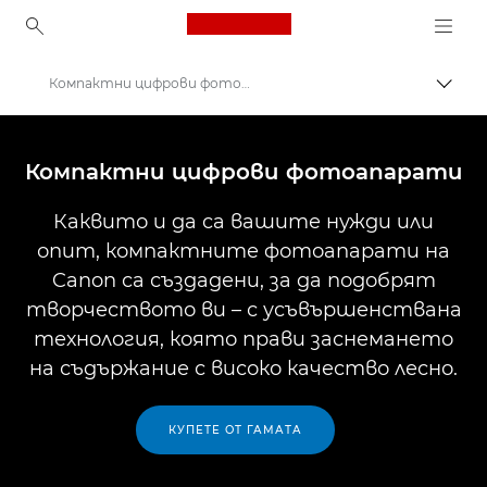
Canon Logo, back to ho
Компактни цифрови фотоапарати
Прев
Canon
Цифрови фотоапарати
Компактни цифрови фотоапарати
Каквито и да са вашите нужди или
опит, компактните фотоапарати на
Canon са създадени, за да подобрят
творчеството ви – с усъвършенствана
технология, която прави заснемането
на съдържание с високо качество лесно.
КУПЕТЕ ОТ ГАМАТА