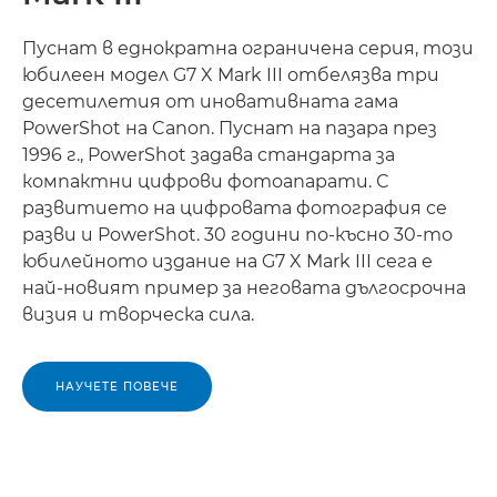
Пуснат в еднократна ограничена серия, този
юбилеен модел G7 X Mark III отбелязва три
десетилетия от иновативната гама
PowerShot на Canon. Пуснат на пазара през
1996 г., PowerShot задава стандарта за
компактни цифрови фотоапарати. С
развитието на цифровата фотография се
разви и PowerShot. 30 години по-късно 30-то
юбилейното издание на G7 X Mark III сега е
най-новият пример за неговата дългосрочна
визия и творческа сила.
НАУЧЕТЕ ПОВЕЧЕ