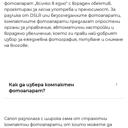
фотоапарат „всичко в едно“ с вграден обектив,
проектиран за лесна употреба и преносимост. За
разлика от DSLR или безогледалните фотоапарати,
компактните фотоапарати предлагат опростени
органи за управление, автоматични настройки и
вградено увеличение, което ги прави най-добрият
избор за ежедневна фотография, пътуване и снимане
на влогове.
Как да избера компактен
фотоапарат?
Canon разполага с широка гама от страхотни
компактни фотоапарати, от които можете да