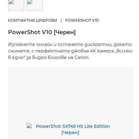
КОМПАКТНИ ЦИФРОВИ
|
POWERSHOT V10
PowerShot V10 [Черен]
Изпъкнете онлайн и останете дискретни, докато
снимате, с перфектната джобна 4K камера „всичко
в едно“ за видео блогове на Canon.