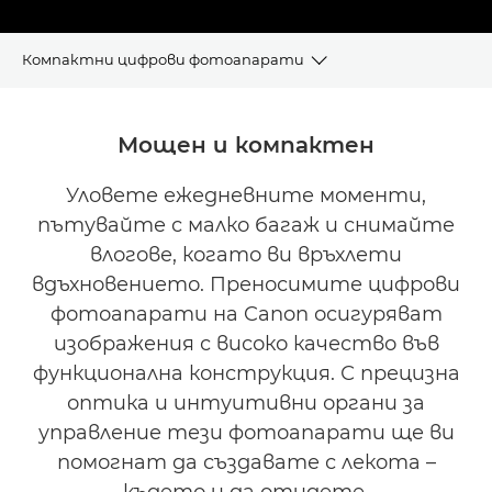
Компактни цифрови фотоапарати
ПРЕДИМСТВА
Мощен и компактен
ОТКРИЙТЕ СВОЯ ФОТОАПАРАТ
Уловете ежедневните моменти,
пътувайте с малко багаж и снимайте
РАЗГЛЕДАЙТЕ ГАМАТА
влогове, когато ви връхлети
АКСЕСОАРИ
вдъхновението. Преносимите цифрови
фотоапарати на Canon осигуряват
Често задавани въпроси
изображения с високо качество във
функционална конструкция. С прецизна
оптика и интуитивни органи за
управление тези фотоапарати ще ви
помогнат да създавате с лекота –