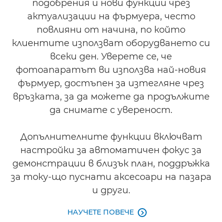
подобрения и нови функции чрез
актуализации на фърмуера, често
повлияни от начина, по който
клиентите използват оборудването си
всеки ден. Уверете се, че
фотоапаратът ви използва най-новия
фърмуер, достъпен за изтегляне чрез
връзката, за да можете да продължите
да снимате с увереност.
Допълнителните функции включват
настройки за автоматичен фокус за
демонстрации в близък план, поддръжка
за току-що пуснати аксесоари на пазара
и други.
НАУЧЕТЕ ПОВЕЧЕ
