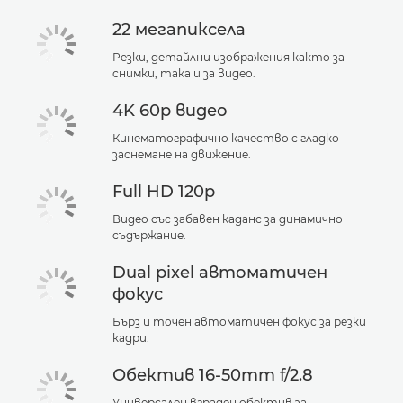
22 мегапиксела
Резки, детайлни изображения както за
снимки, така и за видео.
4K 60p видео
Кинематографично качество с гладко
заснемане на движение.
Full HD 120p
Видео със забавен каданс за динамично
съдържание.
Dual pixel автоматичен
фокус
Бърз и точен автоматичен фокус за резки
кадри.
Обектив 16-50mm f/2.8
Универсален вграден обектив за