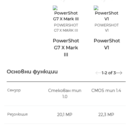
POWERSHOT
POWERSHOT
G7 X MARK III
V1
PowerShot
PowerShot
G7 X Mark
V1
III
Основни функции
1-2
of
3
Сензор
Стекован тип
CMOS тип 1.4
1.0
Резолюция
20,1 MP
22,3 MP