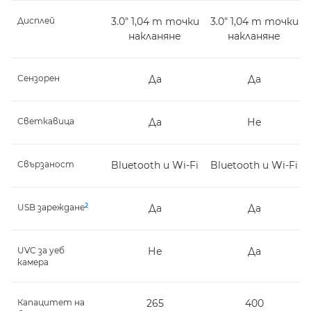
Дисплей
3.0" 1,04 m точки
3.0" 1,04 m точки
накланяне
накланяне
Сензорен
Да
Да
Светкавица
Да
Не
Свързаност
Bluetooth и Wi-Fi
Bluetooth и Wi-Fi
2
USB зареждане
Да
Да
UVC за уеб
Не
Да
камера
Капацитет на
265
400