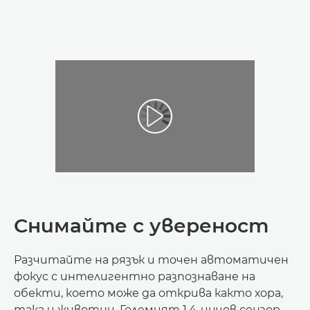
Снимайте с увереност
Разчитайте на рязък и точен автоматичен
фокус с интелигентно разпознаване на
обекти, което може да открива както хора,
така и животни. Големият 1,4-инчов сензор