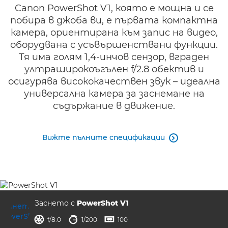
Canon PowerShot V1, която е мощна и се
побира в джоба ви, е първата компактна
камера, ориентирана към запис на видео,
оборудвана с усъвършенствани функции.
Тя има голям 1,4-инчов сензор, вграден
ултраширокоъгълен f/2.8 обектив и
осигурява висококачествен звук – идеална
универсална камера за заснемане на
съдържание в движение.
Вижте пълните спецификации

Заснето с
PowerShot V1
отвор на диафрагмата
скорост на затвора
ISO



f/8.0
1/200
100