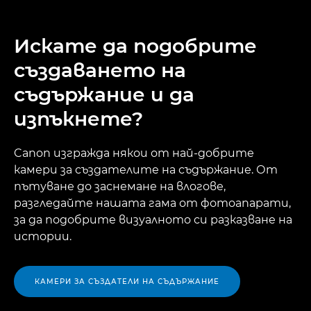
Преглед
Искате да подобрите
Спецификации
създаването на
Галерия
съдържание и да
изпъкнете?
Поддръжка
Canon изгражда някои от най-добрите
камери за създателите на съдържание. От
пътуване до заснемане на влогове,
разгледайте нашата гама от фотоапарати,
за да подобрите визуалното си разказване на
истории.
КАМЕРИ ЗА СЪЗДАТЕЛИ НА СЪДЪРЖАНИЕ