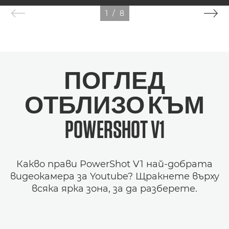
1
/
8
ПОГЛЕД
ОТБЛИЗО КЪМ
POWERSHOT V1
Какво прави PowerShot V1 най-добрата
видеокамера за Youtube? Щракнете върху
всяка ярка зона, за да разберете.