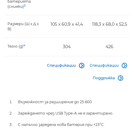
батерията
3
(снимки)
Размери (Ш x Д x
105 x 60,9 x 41,4
118,3 x 68,0 x 52,5
В)
4
Тегло (g)
304
426
Спецификации
Спецификации


Поддръжка

Възможност за разширение до 25 600
Зареждането чрез USB Type-A не е гарантирано.
С напълно заредена нова батерия при +23°C.