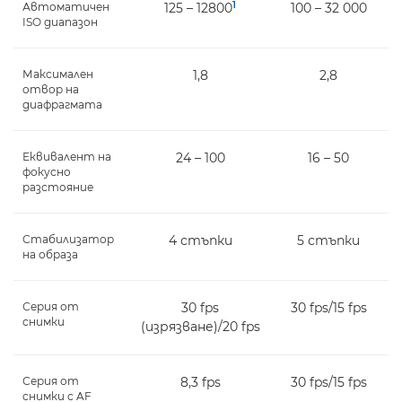
1
Автоматичен
125 – 12800
100 – 32 000
ISO диапазон
Максимален
1,8
2,8
отвор на
диафрагмата
Еквивалент на
24 – 100
16 – 50
фокусно
разстояние
Стабилизатор
4 стъпки
5 стъпки
на образа
Серия от
30 fps
30 fps/15 fps
снимки
(изрязване)/20 fps
Серия от
8,3 fps
30 fps/15 fps
снимки с AF