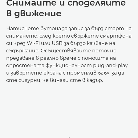
Снимайте и споделяйте
в движение
Натиснете бутона за запис за бърз старт на
снимането, след което свържете смартфона
си чрез Wi-Fi или USB за бързо качване на
съдържание. Осъществявайте поточно
предаване в реално време с помощта на
опростената функционалност plug-and-play
и завъртете екрана с променлив ъгъл, за да
сте сигурни, че винаги сте в кадър.