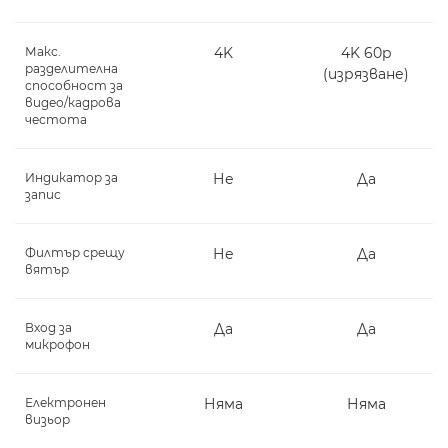
Макс.
4K
4K 60p
разделителна
(изрязване)
способност за
видео/кадрова
честота
Индикатор за
Не
Да
запис
Филтър срещу
Не
Да
вятър
Вход за
Да
Да
микрофон
Електронен
Няма
Няма
визьор