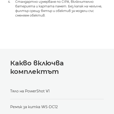
Стандартно измерване по CIPA, включително
батерията и картата памет. Без капак на чехълче,
филтър срещу вятър и обектив за модели със
сменяем обектив.
Какво включва
комплектът
Тяло на PowerShot V1
Ремък за китка WS-DC12