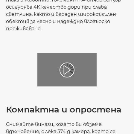
осигурява 4K качество дори при слаба
светлина, както и вграден широкоъгълен
обектив за лесно и надеждно влогърско
преживяване.
Компактна и опростена
Снимайте винаги, когато ви обземе
вдъхновение, с лека 374 g камера, която се