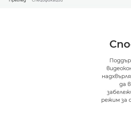
Спо
Поддър
видеоко
надхвърля
да 
забележ
режим за 