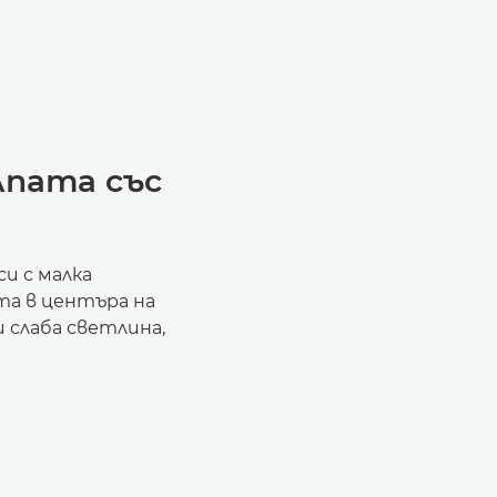
пата със
и с малка
та в центъра на
 слаба светлина,