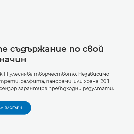
е съдържание по свой
начин
rk III улеснява творчеството. Независимо
рети, селфита, панорами, или храна, 20,1
сензор гарантира превъзходни резултати.
ЗА ВЛОГЪРИ