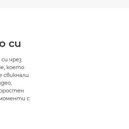
о си
си чрез
е, което
е свикнали
део,
коростен
 моменти с