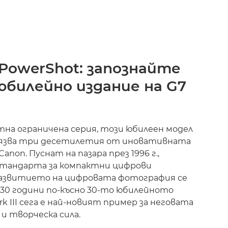
 PowerShot: запознайте
билейно издание на G7
тна ограничена серия, този юбилеен модел
белязва три десетилетия от иновативната
Canon. Пуснат на пазара през 1996 г.,
 стандарта за компактни цифрови
азвитието на цифровата фотография се
. 30 години по-късно 30-то юбилейното
rk III сега е най-новият пример за неговата
 и творческа сила.