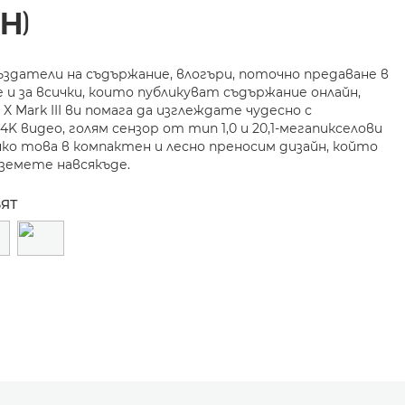
Н)
ъздатели на съдържание, влогъри, поточно предаване в
 и за всички, които публикуват съдържание онлайн,
 X Mark III ви помага да изглеждате чудесно с
4K видео, голям сензор от тип 1,0 и 20,1-мегапикселови
чко това в компактен и лесно преносим дизайн, който
земете навсякъде.
ВЯТ