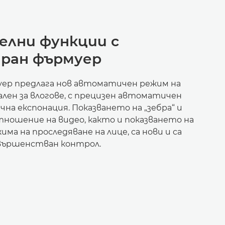
елни функции с
иран фърмуер
ер предлага нов автоматичен режим на
ален за влогове, с прецизен автоматичен
на експонация. Показването на „зебра“ и
тношение на видео, както и показването на
има на проследяване на лице, са нови и са
вършенстван контрол.