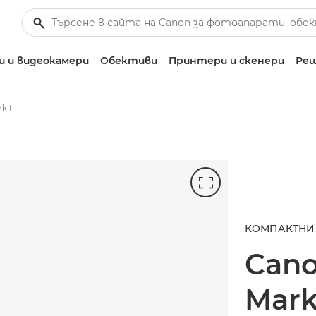
 и видеокамери
Обективи
Принтери и скенери
Реш
Canon PowerShot G7 X Mark III – фотоапарати
КОМПАКТНИ
Can
Mark 