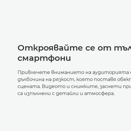
Откроявайте се от тъл
смартфони
Привлечете вниманието на аудиторията с
дълбочина на рязкост, която поставя обек
сцената. Видеото и снимките, заснети при
са изпълнени с детайли и атмосфера.