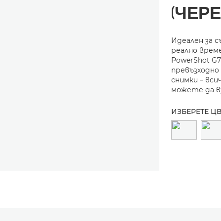
(ЧЕРЕ
Идеален за с
реално време
PowerShot G7
превъзходно 
снимки – вси
можете да в
ИЗБЕРЕТЕ Ц