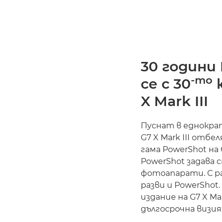
30 години
-то
се с 30
ю
X Mark III
Пуснат в еднокра
G7 X Mark III от
гама PowerShot на 
PowerShot задава
фотоапарати. С р
разви и PowerShot
издание на G7 X Ma
дългосрочна визия