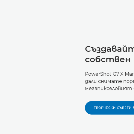
Създавайт
собствен 
PowerShot G7 X Ma
дали снимате порт
мегапикселовият 
ТВОРЧЕСКИ СЪВЕТИ 