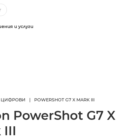
ения и услуги
 ЦИФРОВИ
|
POWERSHOT G7 X MARK III
on
PowerShot G7 X
III