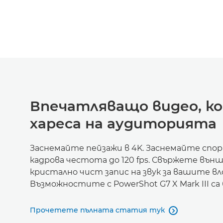
Впечатляващо видео, к
хареса на аудиторията
Заснемайте пейзажи в 4K. Заснемайте спор
кадрова честота до 120 fps. Свържете вън
кристално чист запис на звук за вашите вл
Възможностите с PowerShot G7 X Mark III са
Прочетете пълната статия тук
