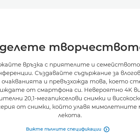
делете творчествот
жайте връзка с приятелите и семейството 
нференции. Създавайте съдържание за влогов
 очакванията и превъзхожда това, което ст
виждате от смартфона си. Невероятно 4K ви
ителни 20,1-мегапикселови снимки и високос
серия от снимки, който улавя мимолетните
лекота.
Вижте пълните спецификации
