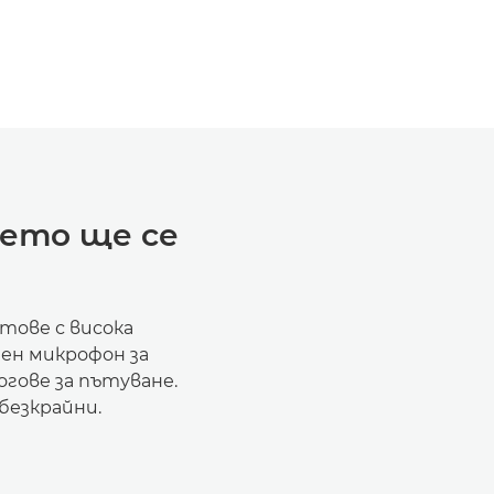
оето ще се
тове с висока
шен микрофон за
огове за пътуване.
 безкрайни.