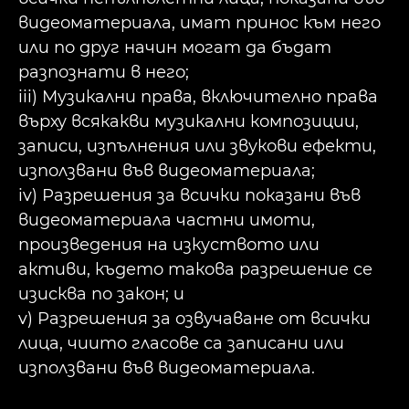
видеоматериала, имат принос към него
или по друг начин могат да бъдат
разпознати в него;
iii) Музикални права, включително права
върху всякакви музикални композиции,
записи, изпълнения или звукови ефекти,
използвани във видеоматериала;
iv) Разрешения за всички показани във
видеоматериала частни имоти,
произведения на изкуството или
активи, където такова разрешение се
изисква по закон; и
v) Разрешения за озвучаване от всички
лица, чиито гласове са записани или
използвани във видеоматериала.