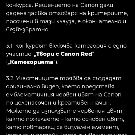
конкурса. Решението на Canon дали
дадена заявка отговаря на критериите,
посочени в тази клауза, е окончателно и
безвъзвратно.
3.1. Конкурсът включва категория с едно
участие: „
Твори с Canon Red
“
(„
Категорията
“).
3.2. Участниците трябва да създадат
оригинално видео, което представя
емблематичния червен цвят на Canon
по целенасочен и креативен начин.
Можете да използвате червения цвят
както пожелаете – като основен цвят,
като повтарящ се визуален елемент,