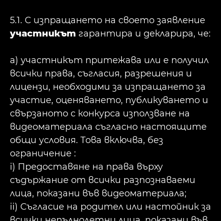
5.1. С изпращането на своето заявление
участникът
гарантира и декларира, че:
a) участникът притежава или е получил
всички права, съгласия, разрешения и
лицензи, необходими за изпращането за
участие, оценяването, публикуването и
свързаното с конкурса използване на
видеоматериала съгласно настоящите
общи условия. Това включва, без
ограничение :
i) Предоставяне на права върху
съдържание от всички разпознаваеми
лица, показани във видеоматериала;
ii) Съгласие на родител или настойник за
всички непълнолетни лица, показани във