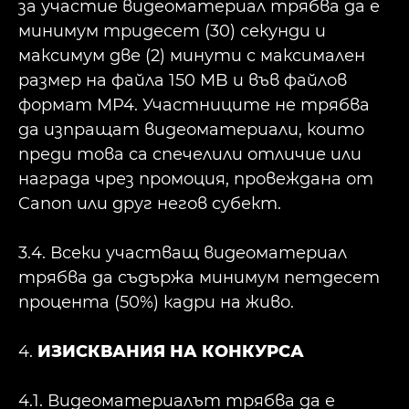
за участие видеоматериал трябва да е
минимум тридесет (30) секунди и
максимум две (2) минути с максимален
размер на файла 150 MB и във файлов
формат MP4. Участниците не трябва
да изпращат видеоматериали, които
преди това са спечелили отличие или
награда чрез промоция, провеждана от
Canon или друг негов субект.
3.4. Всеки участващ видеоматериал
трябва да съдържа минимум петдесет
процента (50%) кадри на живо.
4.
ИЗИСКВАНИЯ НА КОНКУРСА
4.1. Видеоматериалът трябва да е