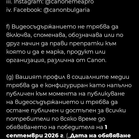
iii. Instagram: @canonemeapro
iv. Facebook: @canonbulgaria
f) Видеосъдържанието не трябва да
включва, споменава, обозначава или по
друг начин да прави препратки към
която и да е марка, продукт или
организация, различна от Canon.
(g) Вашият профил в социалните медии
трябва да е конфигуриран като напълно
публичен към момента на публикуване
на видеосъдържанието и трябва да
остане публичен и достъпен за всички
потребители по всяко време до
обявяването на победителя на
1
септември 2026 г
. („
Дата на обявяване