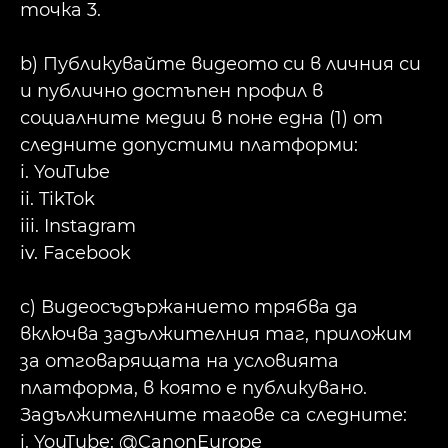
точка 3.
b) Публикувайте видеото си в личния си
и публично достъпен профил в
социалните медии в поне една (1) от
следните допустими платформи:
i. YouTube
ii. TikTok
iii. Instagram
iv. Facebook
c) Видеосъдържанието трябва да
включва задължителния таг, приложим
за отговарящата на условията
платформа, в която е публикувано.
Задължителните тагове са следните:
i. YouTube: @CanonEurope