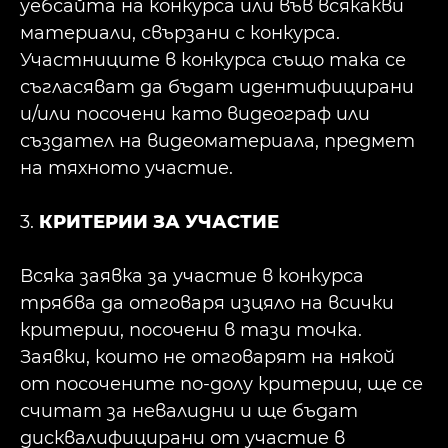
уебсайта на конкурса или във всякакви
материали, свързани с конкурса.
Участниците в конкурса също така се
съгласяват да бъдат идентифицирани
и/или посочени като видеограф или
създател на видеоматериала, предмет
на тяхното участие.
3.
КРИТЕРИИ ЗА УЧАСТИЕ
Всяка заявка за участие в конкурса
трябва да отговаря изцяло на всички
критерии, посочени в тази точка.
Заявки, които не отговарят на някой
от посочените по-долу критерии, ще се
считат за невалидни и ще бъдат
дисквалифицирани от участие в