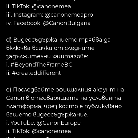
ii. TikTok: @canonemea
iii. Instagram: @canonemeapro
iv. Facebook: @CanonBulgaria
d) Видеосъдържанието трябва да
включва всички от следните
задължителни хаштагове:
i. #BeyondTheFrameBG
ii. #createddifferent
e) Последвайте официалния акаунт на
Canon в отговарящата на условията
платформа, чрез която е публикувано
вашето видеосъдържание.
i. YouTube: @CanonEurope
ii. TikTok: @canonemea