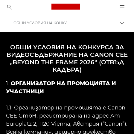
Canon Logo, back to ho
ОБЩИ УСЛОВИЯ НА КОНКУРСА ЗА ВИДЕОСЪДЪРЖАНИЕ НА CANON CEE „BEYOND THE FRAME“ (ОТВЪД КАДЪРА)
Прев
Canon
Присъединете се: кампании и програми
ОБЩИ УСЛОВИЯ НА КОНКУРСА ЗА
ВИДЕОСЪДЪРЖАНИЕ НА CANON CEE
ОТВЪД КАДЪРА
„BEYOND THE FRAME 2026“ (ОТВЪД
КАДЪРА)
1.
ОРГАНИЗАТОР НА ПРОМОЦИЯТА И
УЧАСТНИЦИ
1.1. Организатор на промоцията е Canon
CEE GmbH, регистрирана на адрес Am
Europlatz 2, 1120 Vienna, Австрия (“Canon”).
Всяка компания, дъщерно дружество,