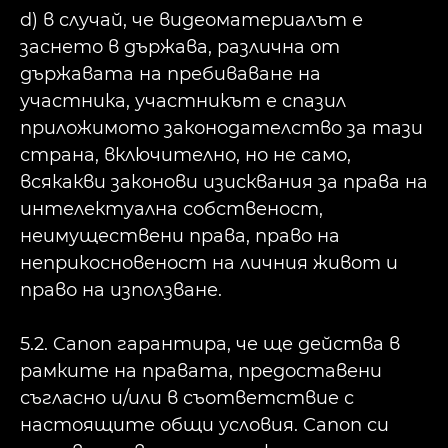
d) в случай, че видеоматериалът е
заснето в държава, различна от
държавата на пребиваване на
участника, участникът е спазил
приложимото законодателство за тази
страна, включително, но не само,
всякакви законови изисквания за права на
интелектуална собственост,
неимуществени права, право на
неприкосновеност на личния живот и
право на използване.
5.2. Canon гарантира, че ще действа в
рамките на правата, предоставени
съгласно и/или в съответствие с
настоящите общи условия. Canon си