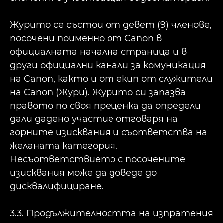
Журито се състои от девет (9) членове,
посочени поименно от Canon в
официалната начална страница и в
други официални канали за комуникация
на Canon, както и от екип от служители
на Canon (Жури). Журито си запазва
правото по своя преценка да определи
дали дадено участие отговаря на
горните изисквания и съответства на
желаната категория.
Несъответствието с посочените
изисквания може да доведе до
дисквалифициране.
3.3. Продължителността на изпратения