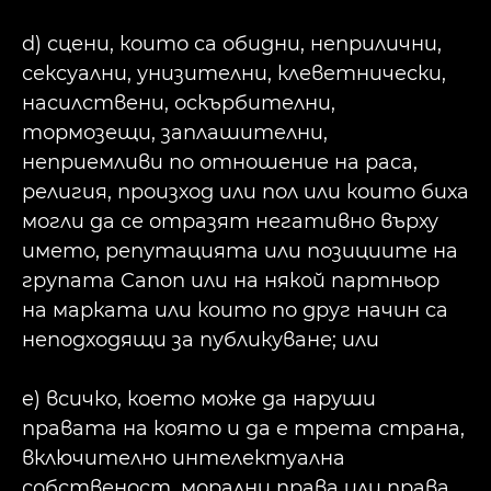
d) сцени, които са обидни, неприлични,
сексуални, унизителни, клеветнически,
насилствени, оскърбителни,
тормозещи, заплашителни,
неприемливи по отношение на раса,
религия, произход или пол или които биха
могли да се отразят негативно върху
името, репутацията или позициите на
групата Canon или на някой партньор
на марката или които по друг начин са
неподходящи за публикуване; или
e) всичко, което може да наруши
правата на която и да е трета страна,
включително интелектуална
собственост, морални права или права