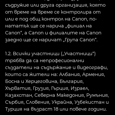
съдружие или друга организация, която
от време на време се контролира от
или е под общ контрол на Canon, по-
нататък ще се нарича „филиал на
Canon“, а Canon и филиалите на Canon
заедно ще се наричат „Група Canon“.
1.2. Всички участници („Участници“)
трябва да са непрофесионални
създатели на съдържание и видеографи,
които са жители на: Албания, Армения,
Босна и Херцеговина, България,
Хърватия, Грузия, Гърция, Израел,
Казахстан, Северна Македония, Румъния,
Сърбия, Словения, Украйна, Узбекистан и
Турция на възраст 18 или повече години.