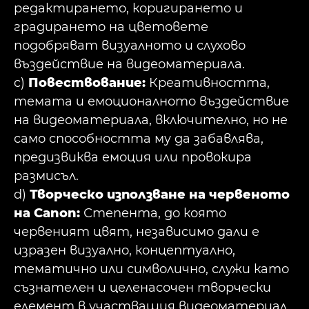
редактирането, коригирането и
градирането на цветовете
подобряват визуалното и слухово
въздействие на видеоматериала.
c)
Повествование:
Креативността,
темата и емоционалното въздействие
на видеоматериала, включително, но не
само способността му да забавлява,
предизвиква емоция или провокира
размисъл.
d)
Творческо използване на червеното
на Canon:
Степента, до която
червеният цвят, независимо дали е
изразен визуално, концептуално,
тематично или символично, служи като
съзнателен и целенасочен творчески
елемент в участващия видеоматериал.