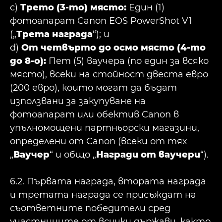
c)
Трето (3-то) място:
Един (1)
фотоапарат Canon EOS PowerShot V1
(„
Трета награда
“); и
d)
От четвърто до осмо място (4-то
до 8-о):
Пет (5) ваучера (по един за всяко
място), всеки на стойност двеста евро
(200 евро), които могат да бъдат
използвани за закупуване на
фотоапарат или обектив Canon в
упълномощени партньорски магазини,
определени от Canon (всеки от тях
„
Ваучер
“ и общо „
Награди от ваучери
“).
6.2. Първата награда, втората награда
и третата награда се присъждат на
съответните победители сред
участниците от всички държави, както