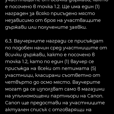
е посочено в точка 1.2. Ще има един (1)
награден за всяко присъдено място
независимо от броя на участващите
държави или получените заявки.
6.3. Ваучерните награди се присъждат
по подобен начин сред участниците от
всички държави, както е посочено в
точка 1.2, като по един (1) ваучер се
присъжда на всеки от петимата (5)
участници, класирани съответно от
четвърто до осмо място. Ваучерите
могат да се използват само в магазини
на упълномощени партньори на Canon.
Canon ще предостави на участниците
актуален списък с отговарящи на