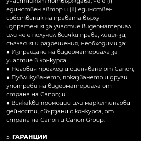
участникът потвърждава, че е (i)
единствен автор и (ii) единствен
собственик на правата върху
изпратения за участие видеоматериал
или че е получил всички права, лицензи,
съгласия и разрешения, необходими за:
● Изпращане на видеоматериала за
участие в конкурса;
● Неговия преглед и оценяване от Canon;
● Публикуването, показването и други
употреби на видеоматериала от
страна на Canon; и
● Всякакви промоции или маркетингови
дейности, свързани с конкурса, от
страна на Canon и Canon Group.
5.
ГАРАНЦИИ