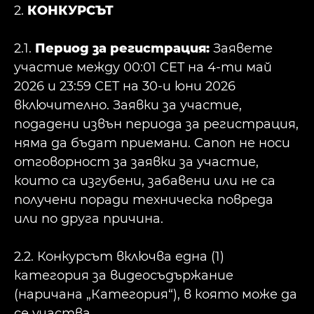
2.
КОНКУРСЪТ
2.1.
Период за регистрация:
Заявете
участие между 00:01 CET на 4-ти май
2026 и 23:59 CET на 30-и юни 2026
включително. Заявки за участие,
подадени извън периода за регистрация,
няма да бъдат приемани. Canon не носи
отговорност за заявки за участие,
които са изгубени, забавени или не са
получени поради техническа повреда
или по друга причина.
2.2. Конкурсът включва една (1)
категория за видеосъдържание
(наричана „Категория“), в която може да
се участва.