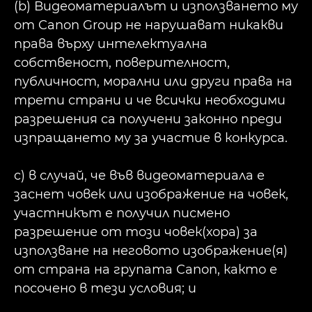
(b) Видеоматериалът и използването му
от Canon Group не нарушават никакви
права върху интелектуална
собственост, поверителност,
публичност, морални или други права на
трети страни и че всички необходими
разрешения са получени законно преди
изпращането му за участие в конкурса.
c) в случай, че във видеоматериала е
заснет човек или изображение на човек,
участникът е получил писмено
разрешение от този човек(хора) за
използване на неговото изображение(я)
от страна на групата Canon, както е
посочено в тези условия; и