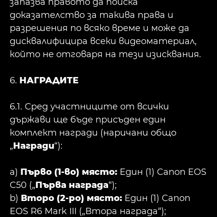
запазва правото да поиска
доказателство за такива права и
разрешения по всяко време и може да
дисквалифицира всеки видеоматериал,
който не отговаря на тези изисквания.
6.
НАГРАДИТЕ
6.1. Сред участниците от всички
държави ще бъде присъден един
комплект награди (наричани общо
„
Награди
“):
a)
Първо (1-во) място:
Един (1) Canon EOS
C50 („
Първа награда
“);
b)
Второ (2-ро) място:
Един (1) Canon
EOS R6 Mark III („Втора награда“);