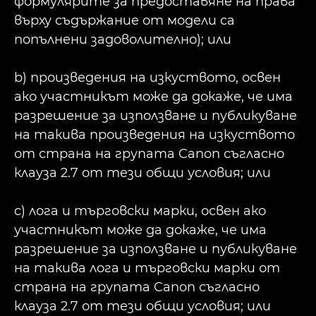
формулярите за предоставяне на права
върху съдържание от модели са
попълнени задоволително); или
b) произведения на изкуството, освен
ако участникът може да докаже, че има
разрешение за използване и публикуване
на такива произведения на изкуството
от страна на групата Canon съгласно
клауза 2.7 от тези общи условия; или
c) лога и търговски марки, освен ако
участникът може да докаже, че има
разрешение за използване и публикуване
на такива лога и търговски марки от
страна на групата Canon съгласно
клауза 2.7 от тези общи условия; или