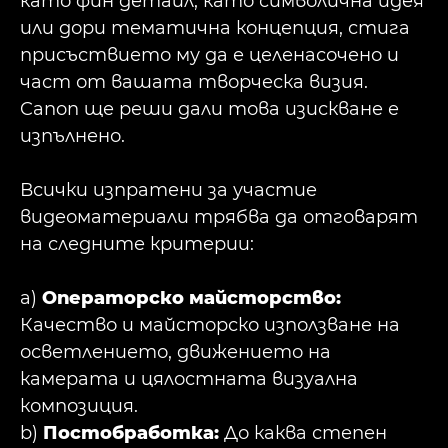
като фин детайл, като символична идея
или дори тематична концепция, стига
присъствието му да е целенасочено и
част от вашата творческа визия.
Canon ще реши дали това изискване е
изпълнено.
Всички изпратени за участие
видеоматериали трябва да отговарят
на следните критерии:
a)
Операторско майсторство:
Качество и майсторско използване на
осветлението, движението на
камерата и цялостната визуална
композиция.
b)
Постобработка:
До каква степен