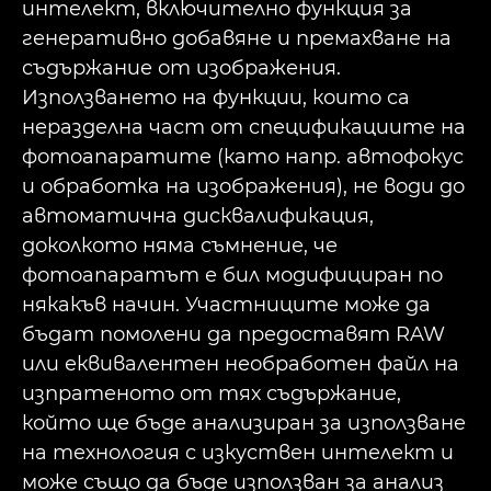
интелект, включително функция за
генеративно добавяне и премахване на
съдържание от изображения.
Използването на функции, които са
неразделна част от спецификациите на
фотоапаратите (като напр. автофокус
и обработка на изображения), не води до
автоматична дисквалификация,
доколкото няма съмнение, че
фотоапаратът е бил модифициран по
някакъв начин. Участниците може да
бъдат помолени да предоставят RAW
или еквивалентен необработен файл на
изпратеното от тях съдържание,
който ще бъде анализиран за използване
на технология с изкуствен интелект и
може също да бъде използван за анализ