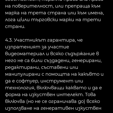
на поверителност, или препраща към
марка на трета страна или към имена,
лога и/или търговски марки на трети
страни.
4.3. Участникът гарантира, че
изпратеният за участие
видеоматериал и всяко съдържание в
него не са били създадени, генерирани,
редактирани, съставени или
манипулирани с помощта на какъвто и
да е софтуер, инструмент или
технология, включващи каквато и да е
форма на изкуствен интелект. Това
включва (но не се ограничава до) всяко
използване на генеративен изкуствен