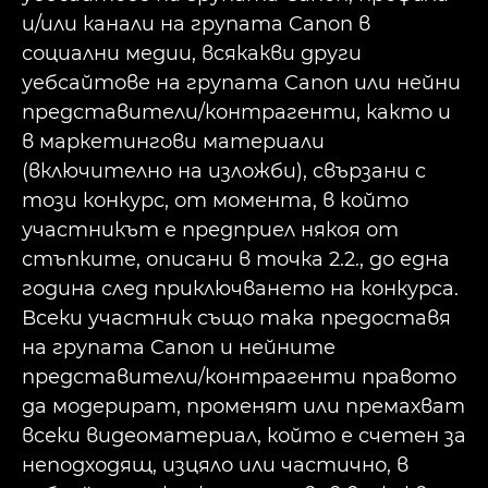
и/или канали на групата Canon в
социални медии, всякакви други
уебсайтове на групата Canon или нейни
представители/контрагенти, както и
в маркетингови материали
(включително на изложби), свързани с
този конкурс, от момента, в който
участникът е предприел някоя от
стъпките, описани в точка 2.2., до една
година след приключването на конкурса.
Всеки участник също така предоставя
на групата Canon и нейните
представители/контрагенти правото
да модерират, променят или премахват
всеки видеоматериал, който е счетен за
неподходящ, изцяло или частично, в