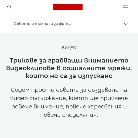
Canon Logo, back to ho
Съвети и техники за фотография и печат
Прев
Canon
Вдъхновете се | Съвети за фотография и печат и ръководства за купувача
ВИДЕО
Трикове за грабващи вниманието
видеоклипове в социалните мрежи,
които не са за изпускане
Седем прости съвета за създаване на
видео съдържание, което ще привлече
повече внимание, повече харесвания и
повече споделяния.