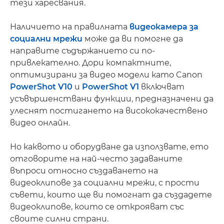
тези харесвания.
Наличието на правилната
видеокамера за
социални мрежи
може да ви помогне да
направите съдържанието си по-
привлекателно. Дори компактните,
оптимизирани за видео модели като Canon
PowerShot V10
и
PowerShot V1
включват
усъвършенствани функции, предназначени да
улеснят постигането на висококачествено
видео онлайн.
Но каквото и оборудване да използвате, ето
отговорите на най-често задаваните
въпроси относно създаването на
видеоклипове за социални мрежи, с прости
съвети, които ще ви помогнат да създадете
видеоклипове, които се открояват със
своите силни страни.