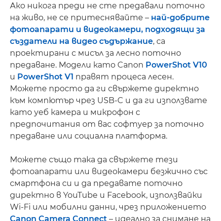
Ако никога преди не сте предавали поточно
на живо, не се притеснявайте –
най-добрите
фотоапарати и видеокамери, подходящи за
създатели на видео съдържание
, са
проектирани с мисъл за лесно поточно
предаване. Модели като Canon
PowerShot V10
и
PowerShot V1
правят процеса лесен.
Можете просто да ги свържете директно
към компютър чрез USB-C и да ги използвате
като уеб камера и микрофон с
предпочитания от вас софтуер за поточно
предаване или социална платформа.
Можете също така да свържете тези
фотоапарати или видеокамери безжично със
смартфона си и да предавате поточно
директно в YouTube и Facebook, използвайки
Wi-Fi или мобилни данни, чрез приложението
Canon Camera Connect
– идеално за снимане на