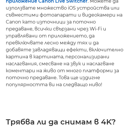
приложение Canon Live Switcher
. Можете да
използвате множество iOS устройства или
съвместими фотоапарати и видеокамери на
Canon като източници за поточно
предаване, всички свързани чрез Wi-Fi и
управлявани от приложението, да
превключвате лесно между тях и да
добавяте завладяващи ефекти, включително
картина в картината, персонализирани
наслагвания, смесване на звук и наслагване
коментари на живо от много платформи за
поточно предаване. Това ще издигне
популярността ви на следващо ниво!
Трябва ли да снимам в 4K?