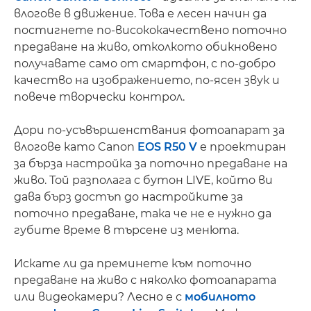
влогове в движение. Това е лесен начин да
постигнете по-висококачествено поточно
предаване на живо, отколкото обикновено
получавате само от смартфон, с по-добро
качество на изображението, по-ясен звук и
повече творчески контрол.
Дори по-усъвършенствания фотоапарат за
влогове като Canon
EOS R50 V
е проектиран
за бърза настройка за поточно предаване на
живо. Той разполага с бутон LIVE, който ви
дава бърз достъп до настройките за
поточно предаване, така че не е нужно да
губите време в търсене из менюта.
Искате ли да преминете към поточно
предаване на живо с няколко фотоапарата
или видеокамери? Лесно е с
мобилното