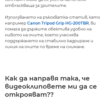
отблъскваща за зрителите.
Използването на ръкохватка-статив, като
например
Canon Tripod Grip HG-200TBR
, ви
помага да държите обектива удобно на
нивото на очите, което улеснява
поддържането на стабилно кадриране и
линия на очите по време на снимане.
Как да направя така, че
видеоклиповете ми да се
открояват??