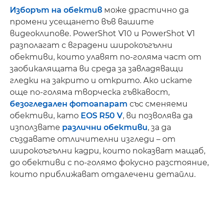
Изборът на обектив
може драстично да
промени усещането във вашите
видеоклипове. PowerShot V10 и PowerShot V1
разполагат с вградени широкоъгълни
обективи, които улавят по-голяма част от
заобикалящата ви среда за завладяващи
гледки на закрито и открито. Ако искате
още по-голяма творческа гъвкавост,
безогледален фотоапарат
със сменяеми
обективи, като
EOS R50 V
, ви позволява да
използвате
различни обективи
, за да
създавате отличителни изгледи – от
широкоъгълни кадри, които показват мащаб,
до обективи с по-голямо фокусно разстояние,
които приближават отдалечени детайли.