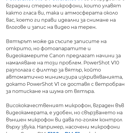
вградени стерео микрофони, които улавят
както гласа ви, така и атмосферата около
вас, което ги прави идеални за снимане на
влогове и запис на видео на терен.
Вятърът може да съсипе записите на
открито, но фотоапаратите и
видеокамерите Canon предлагат начини за
намаляване на този проблем. PowerShot V10
разполага с филтър за вятър, който
автоматично минимизира изкривяванията,
докато PowerShot V1 се доставя с ветробран
за потискане на шума от вятъра.
Висококачественият микрофон, вграден във
видеокамерата, е удобен, но свързването на
външен микрофон ви дава по-голям контрол
върху звука. Например, насочени микрофони