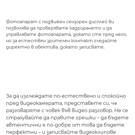
Фотоапарат с подвижен сензорен дисплей ви
позволява да проверявате кадрирането и да
управлявате фотоапарата, докато сте пред него,
но за естествен зрителен контакт гледайте
директно в обектива, докато записвате.
За да изглеждате по-естествено и спокойно
пред видеокамерата, представете си, че
разговаряте с човек във видео разговор. Не се
страхувайте да правите грешки – да бъдете
автентични е по-добре от това да бъдете
перфектни – и записвайте видеоклипове