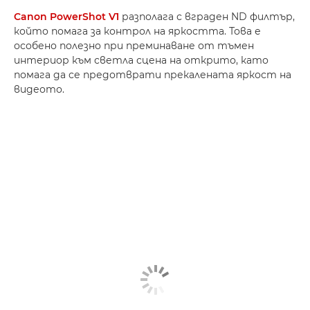
Canon PowerShot V1
разполага с вграден ND филтър,
който помага за контрол на яркостта. Това е
особено полезно при преминаване от тъмен
интериор към светла сцена на открито, като
помага да се предотврати прекалената яркост на
видеото.