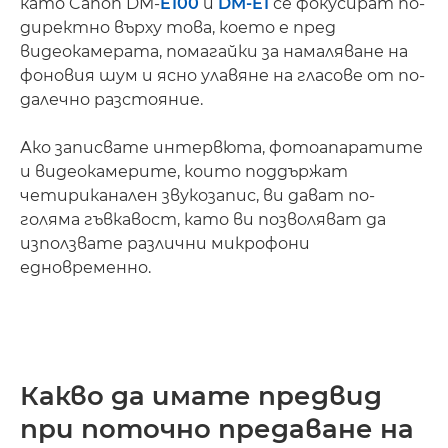
като Canon DM-
E100
и
DM-E1
се фокусират по-
директно върху това, което е пред
видеокамерата, помагайки за намаляване на
фоновия шум и ясно улавяне на гласове от по-
далечно разстояние.
Ако записвате интервюта, фотоапаратите
и видеокамерите, които поддържат
четириканален звукозапис, ви дават по-
голяма гъвкавост, като ви позволяват да
използвате различни микрофони
едновременно.
Какво да имате предвид
при поточно предаване на