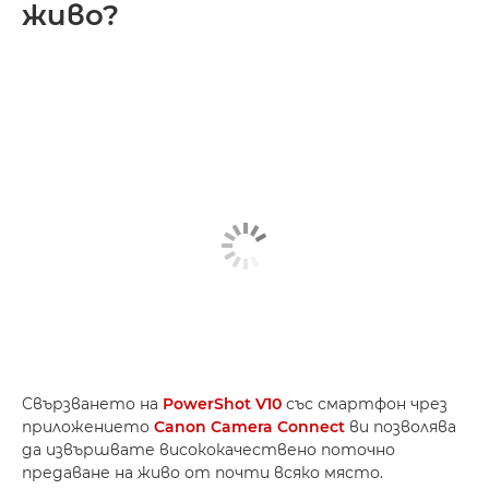
живо?
Свързването на
PowerShot V10
със смартфон чрез
приложението
Canon Camera Connect
ви позволява
да извършвате висококачествено поточно
предаване на живо от почти всяко място.