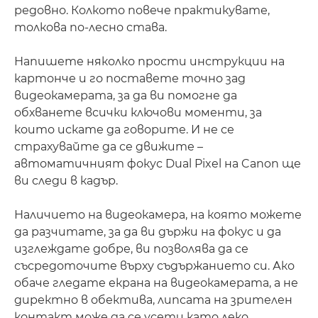
редовно. Колкото повече практикувате,
толкова по-лесно става.
Напишете няколко прости инструкции на
картонче и го поставете точно зад
видеокамерата, за да ви помогне да
обхванете всички ключови моменти, за
които искате да говорите. И не се
страхувайте да се движите –
автоматичният фокус Dual Pixel на Canon ще
ви следи в кадър.
Наличието на видеокамера, на която можете
да разчитате, за да ви държи на фокус и да
изглеждате добре, ви позволява да се
съсредоточите върху съдържанието си. Ако
обаче гледате екрана на видеокамерата, а не
директно в обектива, липсата на зрителен
контакт може да се усети като леко