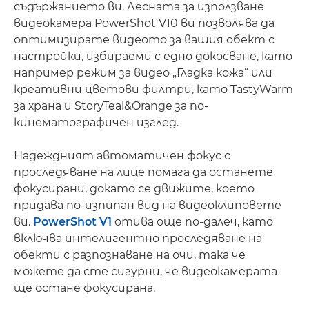
съдържанието ви. Лесната за използване
видеокамера PowerShot V10 ви позволява да
оптимизирате видеото за вашия обект с
настройки, избираеми с едно докосване, като
например режим за видео „Гладка кожа“ или
креативни цветови филтри, като TastyWarm
за храна и StoryTeal&Orange за по-
кинематографичен изглед.
Надеждният автоматичен фокус с
проследяване на лице помага да останете
фокусирани, докато се движите, което
придава по-изпипан вид на видеоклиповете
ви.
PowerShot V1
отива още по-далеч, като
включва интелигентно проследяване на
обекти с разпознаване на очи, така че
можете да сте сигурни, че видеокамерата
ще остане фокусирана.