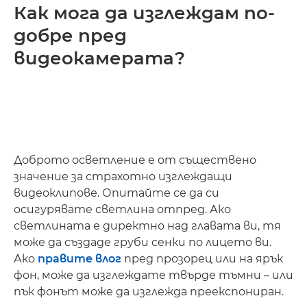
Как мога да изглеждам по-
добре пред
видеокамерата?
Доброто осветление е от съществено
значение за страхотно изглеждащи
видеоклипове. Опитайте се да си
осигурявате светлина отпред. Ако
светлината е директно над главата ви, тя
може да създаде груби сенки по лицето ви.
Ако
правите влог
пред прозорец или на ярък
фон, може да изглеждате твърде тъмни – или
пък фонът може да изглежда преекспониран.