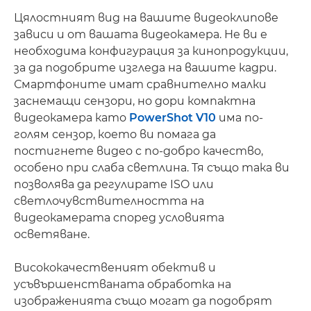
Цялостният вид на вашите видеоклипове
зависи и от вашата видеокамера. Не ви е
необходима конфигурация за кинопродукции,
за да подобрите изгледа на вашите кадри.
Смартфоните имат сравнително малки
заснемащи сензори, но дори компактна
видеокамера като
PowerShot V10
има по-
голям сензор, което ви помага да
постигнете видео с по-добро качество,
особено при слаба светлина. Тя също така ви
позволява да регулирате ISO или
светлочувствителността на
видеокамерата според условията
осветяване.
Висококачественият обектив и
усъвършенстваната обработка на
изображенията също могат да подобрят