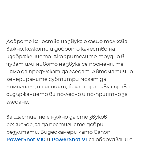
Доброто качество на звука е също толкова
важно, колкото и доброто качество на
изображението. Ако зрителите трудно ви
чуват или нивото на звука се променя, те
няма да продължат да гледат. Автоматично
генерираните субтитри могат да
помогнат, но ясният, балансиран звук прави
съдържанието ви по-лесно и по-приятно за
гледане.
За щастие, не е нужно да сте звуков
режисьор, за да постигнете добри
резултати. Видеокамери като Canon
PowerShot V10
и
PowerShot V1
са оборудвани с