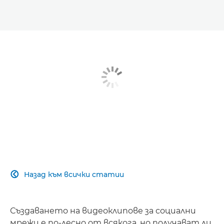
Назад към всички статии

Създаването на видеоклипове за социални
мрежи е по-лесно от всякога, но получават ли