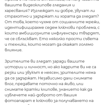
вашите видеоклипове гледания и
харесвания? Изглеждат ли добре, звучат ли
страхотно и задържат ли хората да гледат?
От това, което чухме от социалните мрежи,
идентифицирахме седем ключови проблема, с
които амбициозните инфлуенсъри твърдят,
че се сблъскват. Ето няколко прости съвета
и техники, които могат да окажат голямо
влияние.
Зрителите ви гледат заради вашите
истории и личност, но ако кадрите ви не са
резки или звукът е неясен, зрителите няма
да се задържат. Независимо дали снимате
влог, предавате поточно на живо, или
снимате кратки клипове, знанието как да
извлечете най-доброто от вашия
фотоапарат е ключово за получаването на