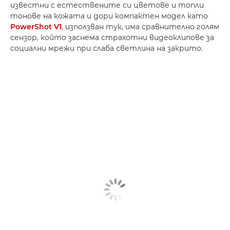
известни с естествените си цветове и топли
тонове на кожата и дори компактен модел като
PowerShot V1
, използван тук, има сравнително голям
сензор, който заснема страхотни видеоклипове за
социални мрежи при слаба светлина на закрито.