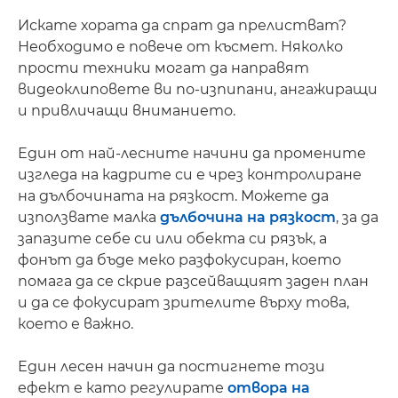
Искате хората да спрат да прелистват?
Необходимо е повече от късмет. Няколко
прости техники могат да направят
видеоклиповете ви по-изпипани, ангажиращи
и привличащи вниманието.
Един от най-лесните начини да промените
изгледа на кадрите си е чрез контролиране
на дълбочината на рязкост. Можете да
използвате малка
дълбочина на рязкост
, за да
запазите себе си или обекта си рязък, а
фонът да бъде меко разфокусиран, което
помага да се скрие разсейващият заден план
и да се фокусират зрителите върху това,
което е важно.
Един лесен начин да постигнете този
ефект е като регулирате
отвора на