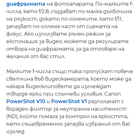
диафрагмата
на фотоапарата. По-малките f-
числа, като f/2.8, създават по-малка дълбочина
на рязкост, докато по-големите, като f/11,
запазват по-голяма част от сцената на
фокус. Ако използвате ръчен режим за
експонация за видео, можете да регулирате
отвора на диафрагмата, за да отговаря на
желания от вас стил.
Малките f-числа също така пропускат повече
светлина във видеокамерата, което може да
накара видеоклиповете да изглеждат
твърде ярки при слънчеви условия. Canon
PowerShot V10
и
PowerShot V1
разполагат с
вграден филтър за неутрална наситеност
(ND), който помага за контрол на яркостта,
като същевременно запазва избрания от вас
изглед.