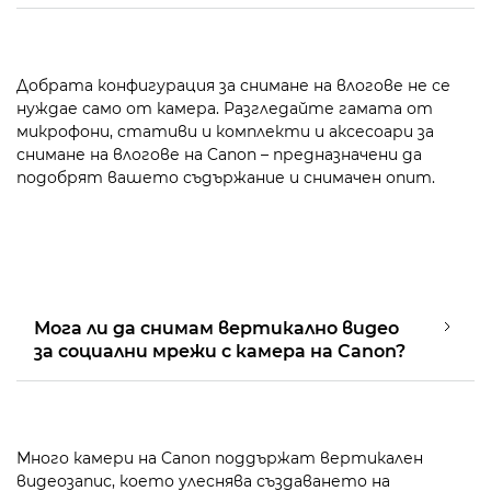
Добрата конфигурация за снимане на влогове не се
нуждае само от камера. Разгледайте гамата от
микрофони, стативи и комплекти и аксесоари за
снимане на влогове на Canon – предназначени да
подобрят вашето съдържание и снимачен опит.
Мога ли да снимам вертикално видео
за социални мрежи с камера на Canon?
Много камери на Canon поддържат вертикален
видеозапис, което улеснява създаването на