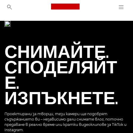
Canon Logo, back to ho
Цифрови фотоапарати
Прев
Canon
СНИМАЙТЕ.
СПОДЕЛЯЙТ
Е.
ИЗПЪКНЕТЕ.
Проектирани за творци, тези камери ще подобрят
съдържанието ви – независимо дали снимате влог, поточно
предаване в реално време или кратки видеоклипове за TikTok и
Instagram.