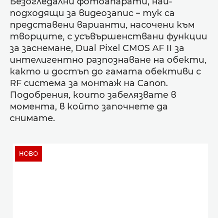
Безогледални фотоапарати, най-
подходящи за видеозапис – тук са
представени варианти, насочени към
творците, с усъвършенствани функции
за заснемане, Dual Pixel CMOS AF II за
интелигентно разпознаване на обекти,
както и достъп до гамата обективи с
RF система за монтаж на Canon.
Подобрения, които забелязвате в
момента, в който започнете да
снимате.
НОВО