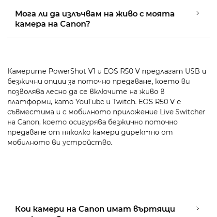
Мога ли да излъчвам на живо с моята
камера на Canon?
Камерите PowerShot V1 и EOS R50 V предлагат USB и
безжични опции за поточно предаване, което ви
позволява лесно да се включите на живо в
платформи, като YouTube и Twitch. EOS R50 V е
съвместима и с мобилното приложение Live Switcher
на Canon, което осигурява безжично поточно
предаване от няколко камери директно от
мобилното ви устройство.
Кои камери на Canon имат въртящи