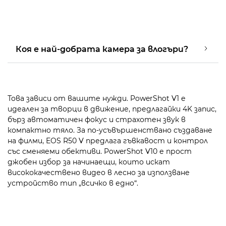
Коя е най-добрата камера за влогъри?
Това зависи от вашите нужди. PowerShot V1 е
идеален за творци в движение, предлагайки 4K запис,
бърз автоматичен фокус и страхотен звук в
компактно тяло. За по-усъвършенствано създаване
на филми, EOS R50 V предлага гъвкавост и контрол
със сменяеми обективи. PowerShot V10 е прост
джобен избор за начинаещи, които искат
висококачествено видео в лесно за използване
устройство тип „всичко в едно“.