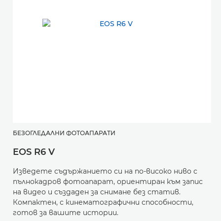
БЕЗОГЛЕДАЛНИ ФОТОАПАРАТИ
Б
EOS R6 V
E
Изведете съдържанието си на по-високо ниво с
Б
пълнокадров фотоапарат, ориентиран към запис
о
на видео и създаден за снимане без статив.
в
Компактен, с кинематографични способности,
к
готов за вашите истории.