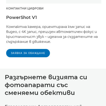
КОМПАКТНИ ЦИФРОВИ
PowerShot V1
Компактна камера, ориентирана към запис на
видео, с 4K запис, прецизен автоматичен фокус и
кристалночист звук – идеална за създателите на
съдържание в движение.
ЗАЯВКА ЗА ОБАЖДАНЕ
Разгърнете визията си
фотоапарати със
сменяеми обективи