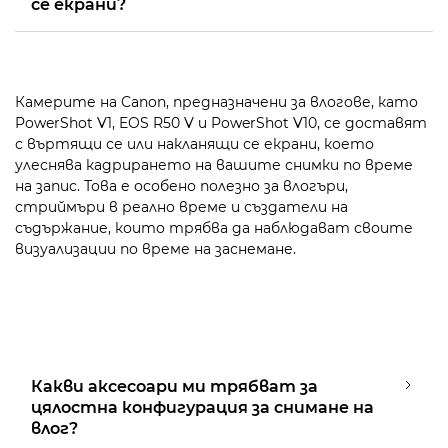
се екрани?
Камерите на Canon, предназначени за влогове, като
PowerShot V1, EOS R50 V и PowerShot V10, се доставят
с въртящи се или накланящи се екрани, което
улеснява кадрирането на вашите снимки по време
на запис. Това е особено полезно за влогъри,
стриймъри в реално време и създатели на
съдържание, които трябва да наблюдават своите
визуализации по време на заснемане.
Какви аксесоари ми трябват за
цялостна конфигурация за снимане на
влог?