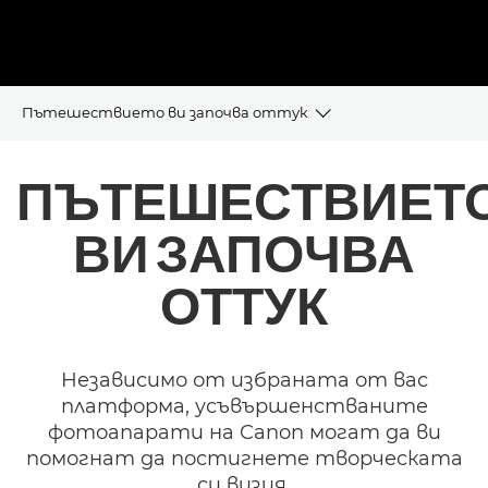
Пътешествието ви започва оттук
Серия EOS/PowerShot V
ПЪТЕШЕСТВИЕТ
Професионални камери за влогове
ВИ ЗАПОЧВА
Съвети и техники
ОТТУК
Често задавани въпроси
Независимо от избраната от вас
платформа, усъвършенстваните
фотоапарати на Canon могат да ви
помогнат да постигнете творческата
си визия.