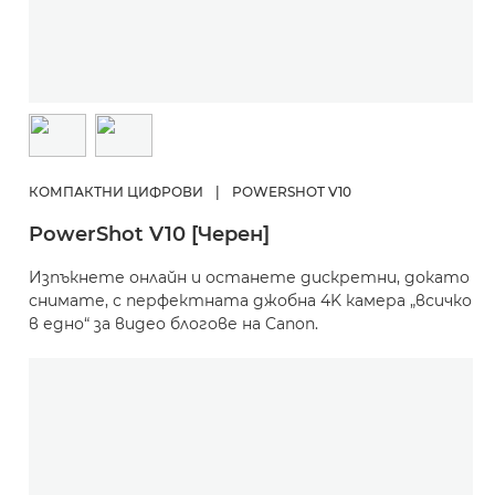
КОМПАКТНИ ЦИФРОВИ
|
POWERSHOT V10
PowerShot V10 [Черен]
Изпъкнете онлайн и останете дискретни, докато
снимате, с перфектната джобна 4K камера „всичко
в едно“ за видео блогове на Canon.