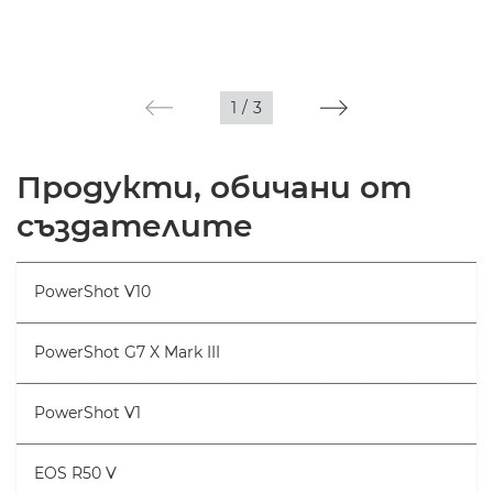
1
/
3
Продукти, обичани от
създателите
PowerShot V10
PowerShot G7 X Mark III
PowerShot V1
EOS R50 V