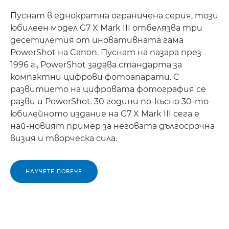
Пуснат в еднократна ограничена серия, този
юбилеен модел G7 X Mark III отбелязва три
десетилетия от иновативната гама
PowerShot на Canon. Пуснат на пазара през
1996 г., PowerShot задава стандарта за
компактни цифрови фотоапарати. С
развитието на цифровата фотография се
разви и PowerShot. 30 години по-късно 30-то
юбилейното издание на G7 X Mark III сега е
най-новият пример за неговата дългосрочна
визия и творческа сила.
НАУЧЕТЕ ПОВЕЧЕ