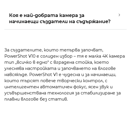
Коя е най-добрата камера за
начинаещи създатели на съдържание?
За създателите, които тепърва започват,
PowerShot V10 е солиден избор – тя е малка 4K камера
тип „всичко в едно“ с вградена стойка, което
улеснява настройката и започването на влогове
навсякъде. PowerShot V1 е чудесна и за начинаещи,
които търсят повече творчески контрол, с
интелигентен автоматичен фокус, ясен звук и
усъвършенствана технология за стабилизиране за
плавни влогове без статив.