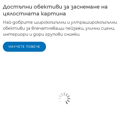
Достъпни обективи за заснемане на
цялостната картина
Най-добрите широкоъгълни и ултраширокоъгълни
обективи за впечатляващи пейзажи, улични сцени,
интериори и дори групови снимки.
НАУЧЕТЕ ПОВЕЧЕ