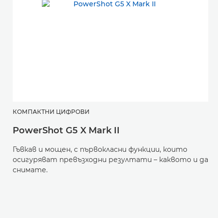
КОМПАКТНИ ЦИФРОВИ
Б
PowerShot G5 X Mark II
E
Гъвкав и мощен, с първокласни функции, които
Н
осигуряват превъзходни резултати – каквото и да
ф
снимате.
ф
н