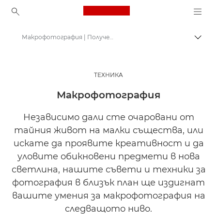
Canon Logo, back to ho
Макрофотография | Получете вдъхновение
Прев
Canon
Вдъхновете се | Съвети за фотография и печат и ръководства за купувача
ТЕХНИКA
Съвети и техники за фотография и печат
Макрофотография
Независимо дали сте очаровани от
тайния живот на малки същества, или
искате да проявите креативност и да
уловите обикновени предмети в нова
светлина, нашите съвети и техники за
фотография в близък план ще издигнат
вашите умения за макрофотография на
следващото ниво.