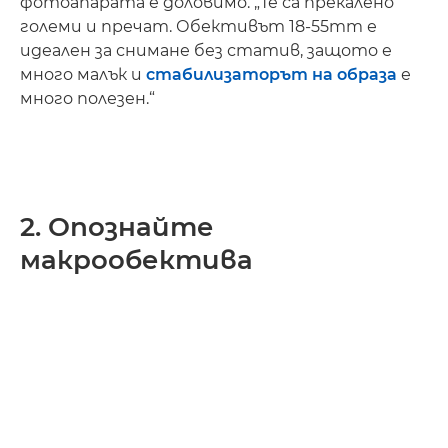
фотоапарата е доловимо. „Те са прекалено
големи и пречат. Обективът 18-55mm е
идеален за снимане без статив, защото е
много малък и
стабилизаторът на образа
е
много полезен.“
2. Опознайте
макрообектива