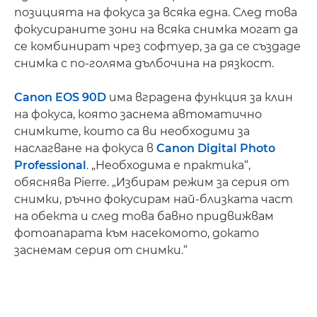
позицията на фокуса за всяка една. След това
фокусираните зони на всяка снимка могат да
се комбинират чрез софтуер, за да се създаде
снимка с по-голяма дълбочина на рязкост.
Canon EOS 90D
има вградена функция за клин
на фокуса, която заснема автоматично
снимките, които са ви необходими за
наслагване на фокуса в
Canon Digital Photo
Professional
. „Необходима е практика“,
обяснява Pierre. „Избирам режим за серия от
снимки, ръчно фокусирам най-близката част
на обекта и след това бавно придвижвам
фотоапарата към насекомото, докато
заснемам серия от снимки.“