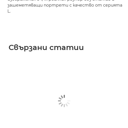
зашеметяващи портрети с качество от серията
L.
Свързани статии