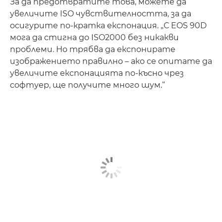
За да предотвратите това, можете да
увеличите ISO чувствителността, за да
осигурите по-кратка експонация. „С EOS 90D
мога да стигна до ISO2000 без никакви
проблеми. Но трябва да експонирате
изображението правилно – ако се опитате да
увеличите експонацията по-късно чрез
софтуер, ще получите много шум.“