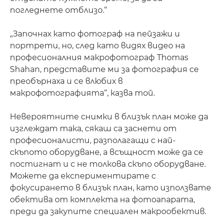
погледнете отблизо.“
„Започнах като фотограф на пейзажи и
портрети, но, след като видях видео на
професионалния макрофотограф Thomas
Shahan, представите ми за фотография се
преобърнаха и се влюбих в
макрофотографията“, казва той.
Невероятните снимки в близък план може да
изглеждат така, сякаш са заснети от
професионалисти, разполагащи с най-
скъпото оборудване, а всъщност може да се
постигнат и с не толкова скъпо оборудване.
Можете да експериментирате с
фокусирането в близък план, като използвате
обектива от комплекта на фотоапарата,
преди да закупите специален макрообектив.