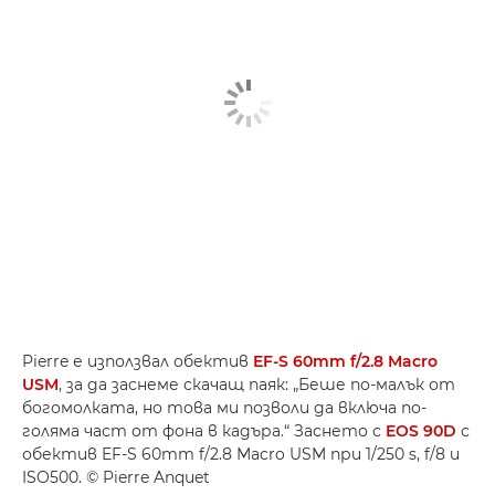
Pierre е използвал обектив
EF-S 60mm f/2.8 Macro
USM
, за да заснеме скачащ паяк: „Беше по-малък от
богомолката, но това ми позволи да включа по-
голяма част от фона в кадъра.“ Заснето с
EOS 90D
с
обектив EF-S 60mm f/2.8 Macro USM при 1/250 s, f/8 и
ISO500. © Pierre Anquet