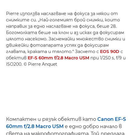
Pierre използва наслагване на фокуса за някои от
снимките си. „Най-големият брой снимки, които
направих за едно наслагване на фокуса, беше 28.
Богомолката беше на клон и аз исках да фокусирам
цялото насекомо. Заснемайки множество снимки и
движейки фотоапарата успях да фокусирам
главата, краката и тялото.“ Заснето с
EOS 90D
с
обектив
EF-S 60mm f/2.8 Macro USM
при 1/250 s, f/9 и
ISO200. © Pierre Anquet
Компактен и рязък обектив като
Canon EF-S
60mm f/2.8 Macro USM
е едно добро начало в
света на макрофотографията. Той предлага