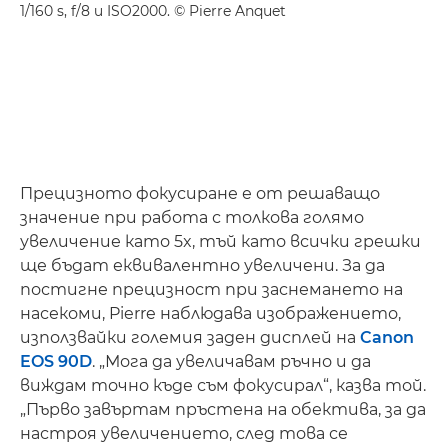
1/160 s, f/8 и ISO2000. © Pierre Anquet
Прецизното фокусиране е от решаващо
значение при работа с толкова голямо
увеличение като 5x, тъй като всички грешки
ще бъдат еквивалентно увеличени. За да
постигне прецизност при заснемането на
насекоми, Pierre наблюдава изображението,
използвайки големия заден дисплей на
Canon
EOS 90D
. „Мога да увеличавам ръчно и да
виждам точно къде съм фокусирал“, казва той.
„Първо завъртам пръстена на обектива, за да
настроя увеличението, след това се