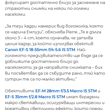
фокусират достатъчно близо за заснемане на
страхотни снимки на някои по-големи
насекоми.
„За тези кадри намерих вид богомолка, която
се нарича Емпузи“, обяснява Pierre. „Тя е дълга
около 3 – 4 cm, което означава, че запълва
целия кадър, за който използвах обектив
Canon EF-S 18-55mm f/4-5.6 IS STM
. Най-
голямото предизвикателство ще бъде да се
доближите достатъчно близо до
насекомото, за да направите снимката – бих
ви посъветвал да се събудите рано, тъй като
сутрин те са по-малко активни.“
Обективите
EF-M 28mm f/3.5 Macro IS STM
и
EF-S 35mm f/2.8 Macro IS STM
имат вградени
макро светкавици, осигуряващи интересни и
креативни светлинни ефекти, които преди