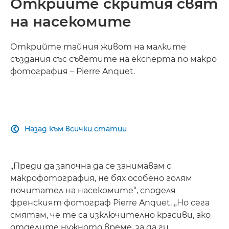
Открийте скрития свят
на насекомите
Открийте тайния живот на малките
създания със съветите на експерта по макро
фотография – Pierre Anquet.
Назад към всички статии

„Преди да започна да се занимавам с
макрофотография, не бях особено голям
почитател на насекомите“, споделя
френският фотограф Pierre Anquet. „Но сега
смятам, че те са изключително красиви, ако
отделите нужното време, за да ги