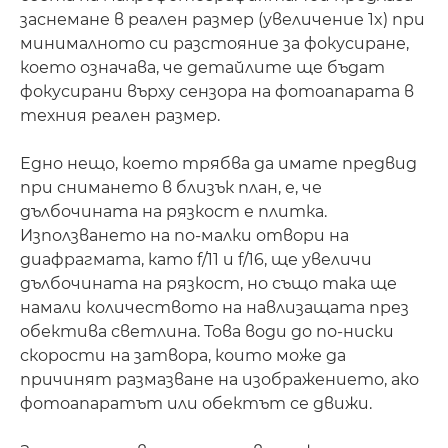
заснемане в реален размер (увеличение 1x) при
минималното си разстояние за фокусиране,
което означава, че детайлите ще бъдат
фокусирани върху сензора на фотоапарата в
техния реален размер.
Едно нещо, което трябва да имате предвид
при снимането в близък план, е, че
дълбочината на рязкост е плитка.
Използването на по-малки отвори на
диафрагмата, като f/11 и f/16, ще увеличи
дълбочината на рязкост, но също така ще
намали количеството на навлизащата през
обектива светлина. Това води до по-ниски
скорости на затвора, които може да
причинят размазване на изображението, ако
фотоапаратът или обектът се движи.