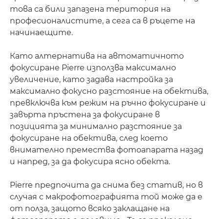
това са били запазена територия на
професионалистите, а сега са в ръцете на
начинаещите.
Като алтернатива на автоматичното
фокусиране Pierre използва максимално
увеличение, като задава настройка за
максимално фокусно разстояние на обектива,
превключва към режим на ръчно фокусиране и
завърта пръстена за фокусиране в
позицията за минимално разстояние за
фокусиране на обектива, след което
внимателно премества фотоапарата назад
и напред, за да фокусира ясно обекта.
Pierre предпочита да снима без статив, но в
случая с макрофотографията той може да е
от полза, защото всяко заклащане на