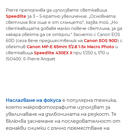
Pierre препоръчва да използвате светкавица
Speedlite
за 3 – 5-кратно увеличение. „Основната
светлина все още е от слънцето“, казва той. „Но
светкавицата добавя малко повече светлина, за да
накара обекта да се открои.“ Заснето с Canon EOS
60D (сега вече предшественик на
Canon EOS 90D
) с
обектив
Canon MP-E 65mm f/2.8 1-5x Macro Photo
и
светкавица
Speedlite 430EX II
при 1/250 s, f/10 и
ISO400. © Pierre Anquet
Наслагване на фокуса
е популярна техника,
която макрофотографите използват за
увеличаване на дълбочината на рязкост. Тя
включва заснемане на последователност от
еднакви снимки с ръчно преместване на