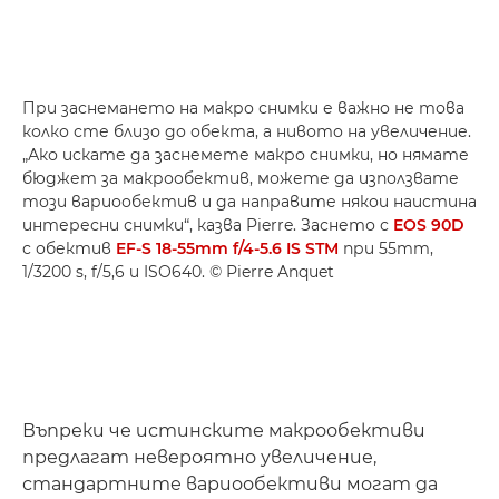
При заснемането на макро снимки е важно не това
колко сте близо до обекта, а нивото на увеличение.
„Ако искате да заснемете макро снимки, но нямате
бюджет за макрообектив, можете да използвате
този вариообектив и да направите някои наистина
интересни снимки“, казва Pierre. Заснето с
EOS 90D
с обектив
EF-S 18-55mm f/4-5.6 IS STM
при 55mm,
1/3200 s, f/5,6 и ISO640. © Pierre Anquet
Въпреки че истинските макрообективи
предлагат невероятно увеличение,
стандартните вариообективи могат да