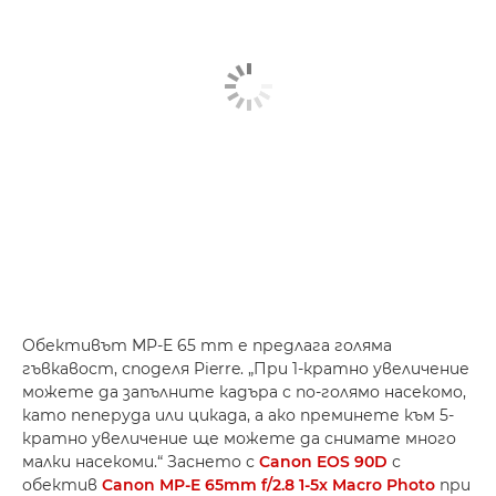
Обективът MP-E 65 mm е предлага голяма
гъвкавост, споделя Pierre. „При 1-кратно увеличение
можете да запълните кадъра с по-голямо насекомо,
като пеперуда или цикада, а ако преминете към 5-
кратно увеличение ще можете да снимате много
малки насекоми.“ Заснето с
Canon EOS 90D
с
обектив
Canon MP-E 65mm f/2.8 1-5x Macro Photo
при