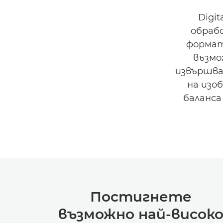
Digit
обраб
формат
възмо
извършва
на изо
баланса
Постигнете
възможно най-висок