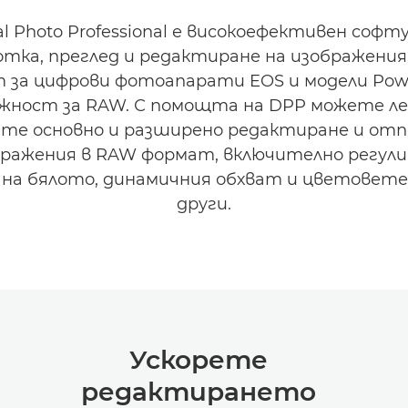
al Photo Professional е високоефективен софт
отка, преглед и редактиране на изображения
 за цифрови фотоапарати EOS и модели Powe
жност за RAW. С помощта на DPP можете ле
те основно и разширено редактиране и от
бражения в RAW формат, включително регули
 на бялото, динамичния обхват и цветовете
други.
Ускорете
о
редактирането