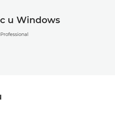
ac и Windows
rofessional
и