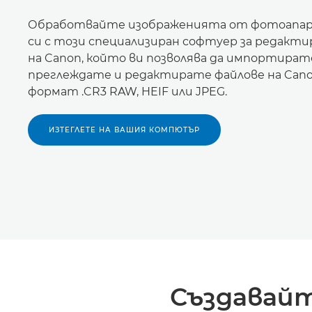
Обработвайте изображенията от фотоапа
си с този специализиран софтуер за редакти
на Canon, който ви позволява да импортират
преглеждате и редактирате файлове на Cano
формат .CR3 RAW, HEIF или JPEG.
ИЗТЕГЛЕТЕ НА ВАШИЯ КОМПЮТЪР
Създавайт