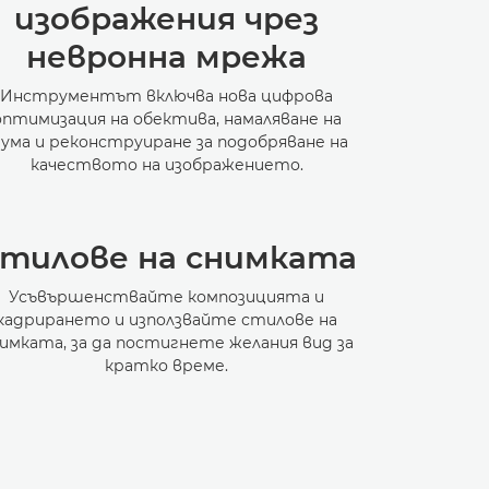
изображения чрез
невронна мрежа
Инструментът включва нова цифрова
оптимизация на обектива, намаляване на
ума и реконструиране за подобряване на
качеството на изображението.
тилове на снимката
Усъвършенствайте композицията и
кадрирането и използвайте стилове на
имката, за да постигнете желания вид за
кратко време.