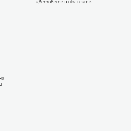
цветовете и нюансите.
на
и