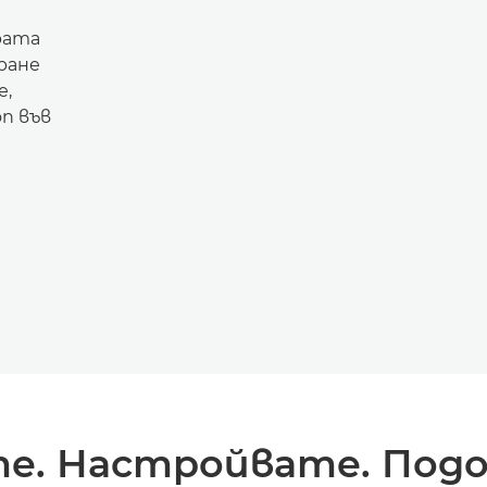
рата
ране
е,
n във
е. Настройвате. Под