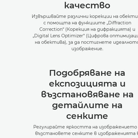
качество
Извършвайте различни корекции на обекти
с помощта на функциите „Diffraction
Correction“ (Корекция на дифракцията) и
„Digital Lens Optimizer“ (Цифрова оптимизац
на обектива), за да постигнете идеалнот
изображение.
Подобряване на
експозицията и
възстановяване на
детайлите на
сенките
Регулирайте яркостта на изображението
възстановете сенките в изображенията 