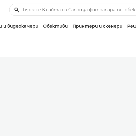
 и видеокамери
Обективи
Принтери и скенери
Реш