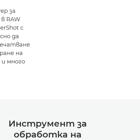
уер за
 в RAW
rShot с
сно да
печатване
ране на
 и много
Инструмент за
обработка на