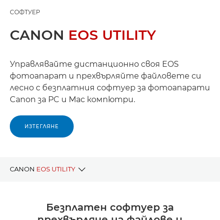
СОФТУЕР
CANON
EOS UTILITY
Управлявайте дистанционно своя EOS
фотоапарат и прехвърляйте файловете си
лесно с безплатния софтуер за фотоапарати
Canon за PC и Mac компютри.
ИЗТЕГЛЯНЕ
CANON
EOS UTILITY
ПРЕДИМСТВА
Безплатен софтуер за
прехвърляне на файлове и
ИЗТЕГЛЕТЕ EOS UTILITY