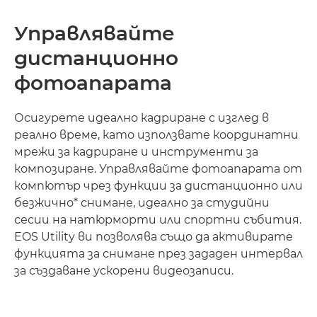
Управлявайте
дистанционно
фотоапарата
Осигурете идеално кадриране с изглед в
реално време, като използвате координатни
мрежи за кадриране и инструменти за
композиране. Управлявайте фотоапарата от
компютър чрез функции за дистанционно или
безжично* снимане, идеално за студийни
сесии на натюрморти или спортни събития.
EOS Utility ви позволява също да активирате
функцията за снимане през зададен интервал
за създаване ускорени видеозаписи.