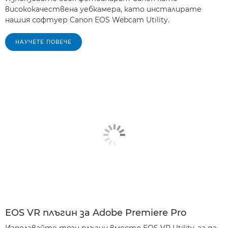
висококачествена уебкамера, като инсталирате
нашия софтуер Canon EOS Webcam Utility.
НАУЧЕТЕ ПОВЕЧЕ
EOS VR плъгин за Adobe Premiere Pro
Използвайте този плъгин вместо EOS VR Utility, за да