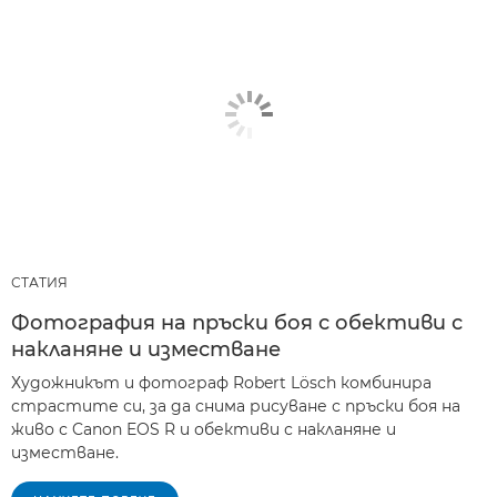
СТАТИЯ
Фотография на пръски боя с обективи с
накланяне и изместване
Художникът и фотограф Robert Lösch комбинира
страстите си, за да снима рисуване с пръски боя на
живо с Canon EOS R и обективи с накланяне и
изместване.