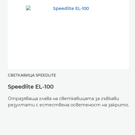
СВЕТКАВИЦА SPEEDLITE
С
Speedlite EL-100
S
Отразяваща глава на светкавицата за гъвкави
М
резултати с естествена осветеност на закрито.
п
и
с