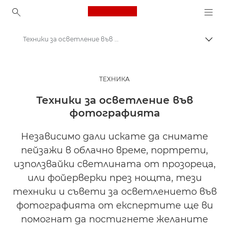
Canon Logo, back to ho
Техники за осветление във фотографията | Вдъхновете се – Canon Europe
Прев
Canon
Вдъхновете се | Съвети за фотография и печат и ръководства за купувача
ТЕХНИКA
Съвети и техники за фотография и печат
Техники за осветление във
фотографията
Независимо дали искате да снимате
пейзажи в облачно време, портрети,
използвайки светлината от прозореца,
или фойерверки през нощта, тези
техники и съвети за осветлението във
фотографията от експертите ще ви
помогнат да постигнете желаните