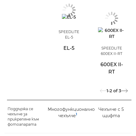
SPEEDLITE
EL-5
EL-5
SPEEDLITE
600EX II-RT
600EX II-
RT
1-2
of
3
Поддържа се
Многофункционално
Чехълче с 5
чехълче за
1
чехълче
щифта
прикрепяне към
фотоапарата