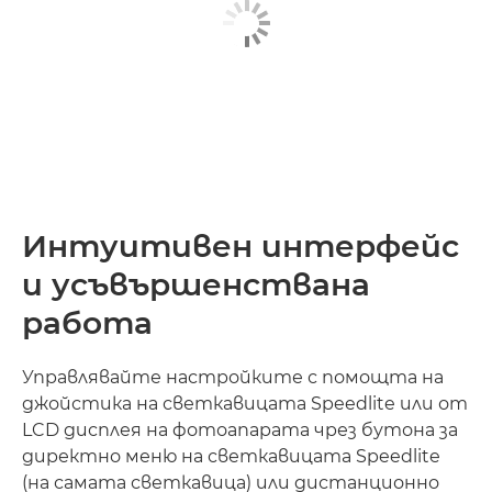
Интуитивен интерфейс
и усъвършенствана
работа
Управлявайте настройките с помощта на
джойстика на светкавицата Speedlite или от
LCD дисплея на фотоапарата чрез бутона за
директно меню на светкавицата Speedlite
(на самата светкавица) или дистанционно