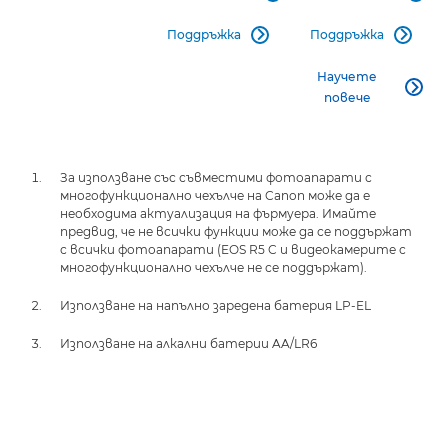
Поддръжка
Поддръжка


Научете

повече
За използване със съвместими фотоапарати с
многофункционално чехълче на Canon може да е
необходима актуализация на фърмуера. Имайте
предвид, че не всички функции може да се поддържат
с всички фотоапарати (EOS R5 C и видеокамерите с
многофункционално чехълче не се поддържат).
Използване на напълно заредена батерия LP-EL
Използване на алкални батерии AA/LR6