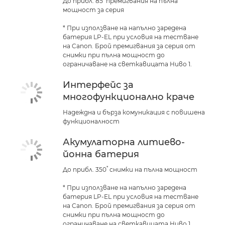
До прибл. 85
премигвания на пълна
мощност за серия
* При използване на напълно заредена
батерия LP-EL при условия на тестване
на Canon. Брой премигвания за серия от
снимки при пълна мощност до
ограничаване на светкавицата Ниво 1.
Интерфейс за
многофункционално краче
Надеждна и бърза комуникация с повишена
функционалност
Акумулаторна литиево-
йонна батерия
*
До прибл. 350
снимки на пълна мощност
* При използване на напълно заредена
батерия LP-EL при условия на тестване
на Canon. Брой премигвания за серия от
снимки при пълна мощност до
ограничаване на светкавицата Ниво 1.