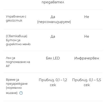
предавател
Управление с
Да
Не
джойстик
(персонализируем)
(Светкавица)
Да
Не
Бутон за
директно меню
Лъч за
Бял LED
Инфрачервен
подпомагане на
AF
Време за
Приблиз. 0,1 – 1,2
Приблиз. 0,1 – 5,5
презареждане
сек
сек
(нормално
мигане)
Open