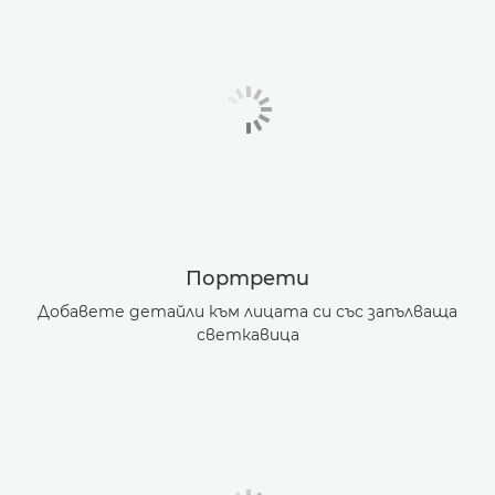
Портрети
Добавете детайли към лицата си със запълваща
светкавица