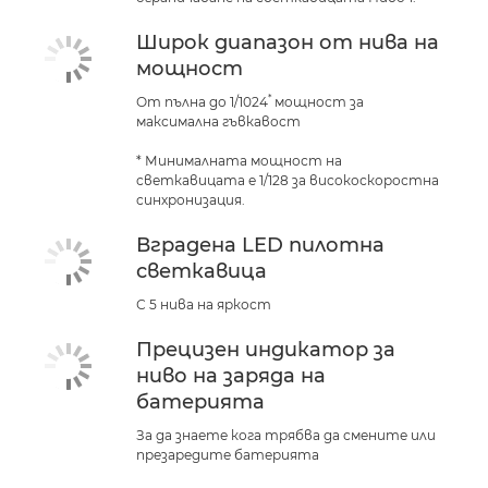
Широк диапазон от нива на
мощност
*
От пълна до 1/1024
мощност за
максимална гъвкавост
* Минималната мощност на
светкавицата е 1/128 за високоскоростна
синхронизация.
Вградена LED пилотна
светкавица
С 5 нива на яркост
Прецизен индикатор за
ниво на заряда на
батерията
За да знаете кога трябва да смените или
презаредите батерията