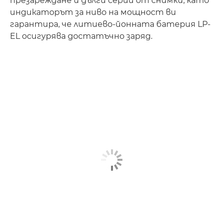
презареждане и дълги серии от снимки, като
индикаторът за ниво на мощност ви
гарантира, че литиево-йонната батерия LP-
EL осигурява достатъчно заряд.