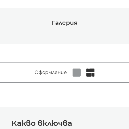
Галерия
Оформление
Set tiled view
Set masonry view
Какво включва