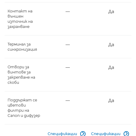
Контакт на
―
Да
външен
източник на
захранване
Терминал за
―
Да
синхронизация
Отвори за
―
Да
винтове за
закрепване на
скоби
Поддържат се
―
Да
цветови
филтри на
Canon и дифузер
Спецификации
Спецификации

