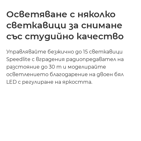
Осветяване с няколко
светкавици за снимане
със студийно качество
Управлявайте безжично до 15 светкавици
Speedlite с вградения радиопредавател на
разстояние до 30 m и моделирайте
осветлението благодарение на двоен бял
LED с регулиране на яркостта.