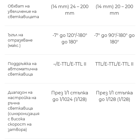
Обхват на
(14 mm) 24 – 200
(14 mm) 20 – 200
увеличение на
mm
mm
светкавицата
Ъгъл на
-7° до 120°/-180°
-7° до 90°/-180° до
отразяване
до 180°
180°
(макс.)
Поддръжка на
–/E-TTL/E-TTL II
TTL/E-TTL/E-TTL II
автоматична
светкавица
Диапазон на
През 1/1 стъпка
През 1/1 стъпка
настройка на
до 1/1024 (1/128)
до 1/128 (1/128)
ръчна
светкавица
(синхронизация
с висока
скорост на
затвора)