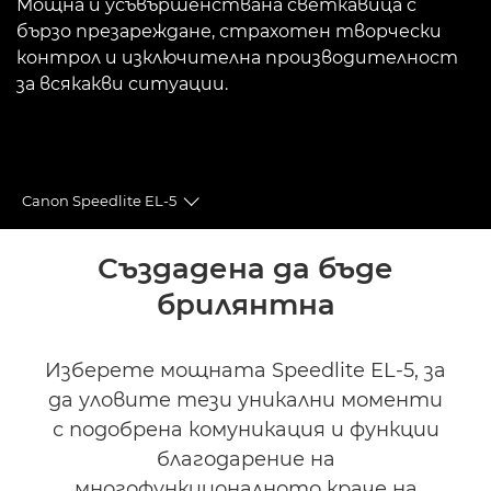
Мощна и усъвършенствана светкавица с
бързо презареждане, страхотен творчески
контрол и изключителна производителност
за всякакви ситуации.
Canon Speedlite EL-5
Toggle breadcrumbs
Преглед
Създадена да бъде
брилянтна
Спецификации
Галерия
Изберете мощната Speedlite EL-5, за
да уловите тези уникални моменти
Аксесоари
с подобрена комуникация и функции
благодарение на
Поддръжка
многофункционалното краче на