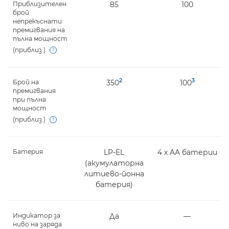
Приблизителен
85
100
брой
непрекъснати
премигвания на
пълна мощност
(приблиз.)
Open
2
3
Брой на
350
100
премигвания
при пълна
мощност
(приблиз.)
Open
Батерия
LP-EL
4 x AA батерии
(акумулаторна
литиево-йонна
батерия)
Индикатор за
Да
―
ниво на заряда