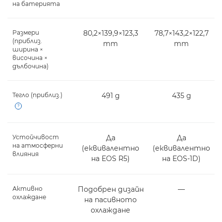
на батерията
Размери
80,2×139,9×123,3
78,7×143,2×122,7
(приблиз.
mm
mm
ширина ×
височина ×
дълбочина)
Тегло (приблиз.)
491 g
435 g
Open
Устойчивост
Да
Да
на атмосферни
(еквивалентно
(еквивалентно
влияния
на EOS R5)
на EOS-1D)
Активно
Подобрен дизайн
―
охлаждане
на пасивното
охлаждане