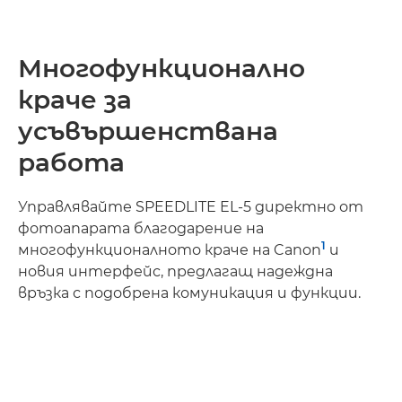
Многофункционално
краче за
усъвършенствана
работа
Управлявайте SPEEDLITE EL-5 директно от
фотоапарата благодарение на
1
многофункционалното краче на Canon
и
новия интерфейс, предлагащ надеждна
връзка с подобрена комуникация и функции.