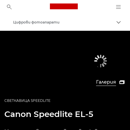
Canon Logo, back to ho
Цифрови фотоапарати
Прев
Canon
Галерия

СВЕТКАВИЦА SPEEDLITE
Canon
Speedlite EL-5