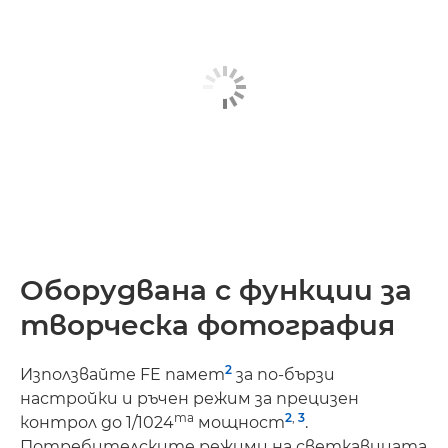
Оборудвана с функции за
творческа фотография
2
Използвайте FE памет
за по-бързи
настройки и ръчен режим за прецизен
та
2
,
3
контрол до 1/1024
мощност
.
Потребителските режими на светкавицата