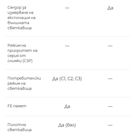
Сензор за
―
Да
измерване на
експонация на
външната
светкавица
Режим на
―
―
приоритет на
серия от
снимки (CSP)
Потребителски
Да (C1, C2, C3)
―
режим на
светкавица
FE памет
Да
―
Пилотна
Да (бял)
―
светкавица