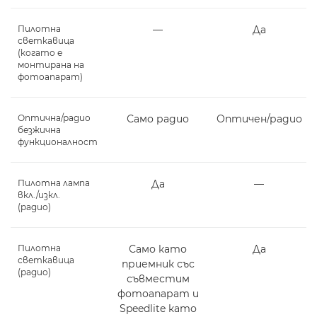
Пилотна
―
Да
светкавица
(когато е
монтирана на
фотоапарат)
Оптична/радио
Само радио
Оптичен/радио
безжична
функционалност
Пилотна лампа
Да
―
вкл./изкл.
(радио)
Пилотна
Само като
Да
светкавица
приемник със
(радио)
съвместим
фотоапарат и
Speedlite като