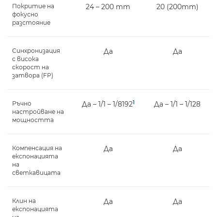
Покритие на
24 – 200 mm
20 (200mm)
фокусно
разстояние
Синхронизация
Да
Да
с висока
скорост на
затвора (FP)
1
Ръчно
Да – 1/1 – 1/8192
Да – 1/1 – 1/128
настройване на
мощността
Компенсация на
Да
Да
експонацията
на
светкавицата
Клин на
Да
Да
експонацията