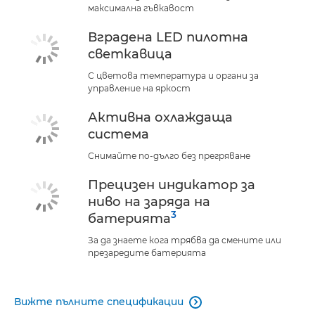
максимална гъвкавост
Вградена LED пилотна
светкавица
С цветова температура и органи за
управление на яркост
Активна охлаждаща
система
Снимайте по-дълго без прегряване
Прецизен индикатор за
ниво на заряда на
3
батерията
За да знаете кога трябва да смените или
презаредите батерията
Вижте пълните спецификации
