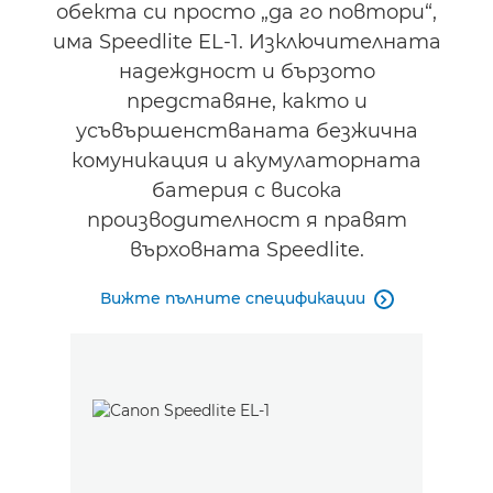
Аксесоари
обекта си просто „да го повтори“,
има Speedlite EL-1. Изключителната
Поддръжка
надеждност и бързото
представяне, както и
усъвършенстваната безжична
комуникация и акумулаторната
батерия с висока
производителност я правят
върховната Speedlite.
Вижте пълните спецификации
