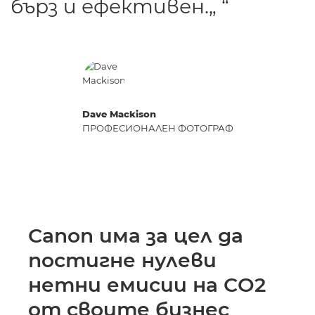
бърз и ефективен.„ “
Dave Mackison
ПРОФЕСИОНАЛЕН ФОТОГРАФ
Canon има за цел да
постигне нулеви
нетни емисии на CO2
от своите бизнес