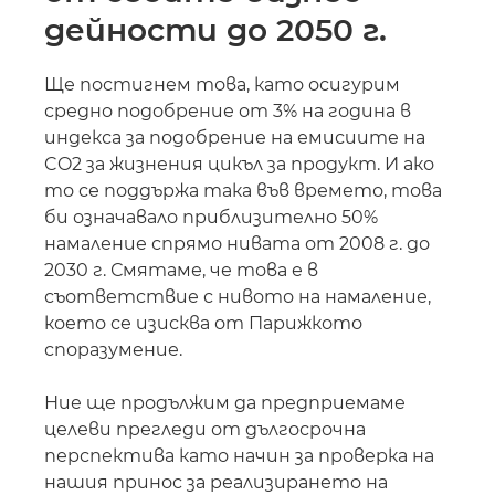
дейности до 2050 г.
Ще постигнем това, като осигурим
средно подобрение от 3% на година в
индекса за подобрение на емисиите на
CO2 за жизнения цикъл за продукт. И ако
то се поддържа така във времето, това
би означавало приблизително 50%
намаление спрямо нивата от 2008 г. до
2030 г. Смятаме, че това е в
съответствие с нивото на намаление,
което се изисква от Парижкото
споразумение.
Ние ще продължим да предприемаме
целеви прегледи от дългосрочна
перспектива като начин за проверка на
нашия принос за реализирането на