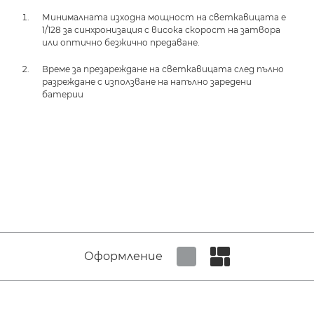
Минималната изходна мощност на светкавицата е
1/128 за синхронизация с висока скорост на затвора
или оптично безжично предаване.
Време за презареждане на светкавицата след пълно
разреждане с използване на напълно заредени
батерии
Оформление
Set tiled view
Set masonry view