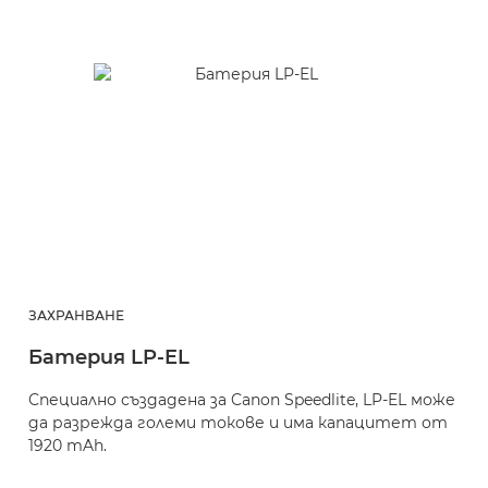
ЗАХРАНВАНЕ
З
Батерия LP-EL
З
E
Специално създадена за Canon Speedlite, LP-EL може
да разрежда големи токове и има капацитет от
З
1920 mAh.
б