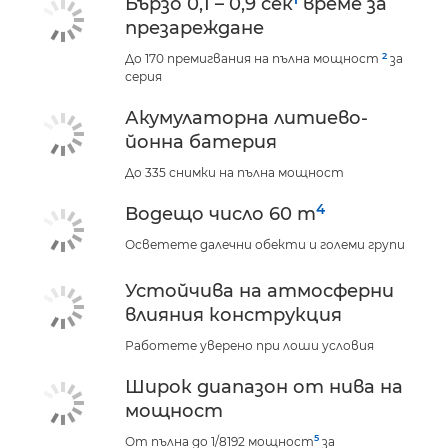
Бързо 0,1 – 0,9 сек
време за
презареждане
2
До 170 премигвания на пълна мощност
за
серия
Акумулаторна литиево-
йонна батерия
До 335 снимки на пълна мощност
4
Водещо число 60 m
Осветете далечни обекти и големи групи
Устойчива на атмосферни
влияния конструкция
Работете уверено при лоши условия
Широк диапазон от нива на
мощност
5
От пълна до 1/8192 мощност
за