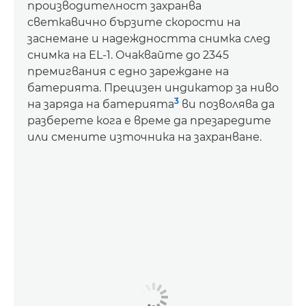
производителност захранва
светкавично бързите скорости на
заснемане и надеждността снимка след
снимка на EL-1. Очаквайте до 2345
премигвания с едно зареждане на
батерията. Прецизен индикатор за ниво
3
на заряда на батерията
ви позволява да
разберете кога е време да презаредите
или смените източника на захранване.