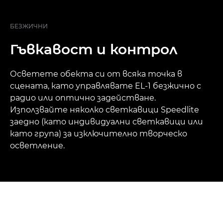
БЕЗЖИЧНИ
Гъвкавост и контрол
Осветете обекта си от всяка точка в
сцената, като управлявате EL-1 безжично с
радио или оптично задействане.
Използвайте няколко светкавици Speedlite
заедно (като индивидуални светкавици или
като група) за изключително творческо
осветление.