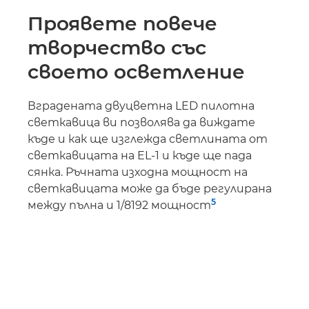
Проявете повече
творчество със
своето осветление
Вградената двуцветна LED пилотна
светкавица ви позволява да виждате
къде и как ще изглежда светлината от
светкавицата на EL-1 и къде ще пада
сянка. Ръчната изходна мощност на
светкавицата може да бъде регулирана
5
между пълна и 1/8192 мощност