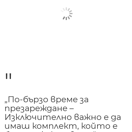
„По-бързо време за
презареждане –
Изключително важно е да
имаш комплект, който е