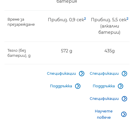
батерия
2
2
Време за
Приблиз. 0,9 сек
Приблиз. 5,5 сек
презареждане
(алкални
батерии)
Тегло (без
572 g
435g
батерии), g
Спецификации
Спецификации


Поддръжка
Поддръжка


Спецификации

Научете

повече