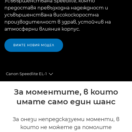
Усъвършенствана Speedlite, която
предоставя превъзходна надеждност и
усъвършенствана високоскоростна
производителност в здрав, устойчив на
атмосферни влияния корпус.
ВИЖТЕ НОВИЯ МОДЕЛ
Canon Speedlite EL-1
Toggle breadcrumbs
Преглед
За моментите, в които
имате само един шанс
Спецификации
Галерия
За онези непредсказуеми моменти, в
които не можете да помолите