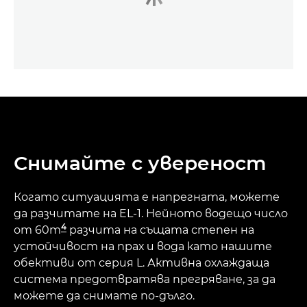
Снимайте с увереност
Когато ситуацията е напрегната, можете
да разчитате на EL-1. Нейното водещо число
4
от 60m
разчита на същата степен на
устойчивост на прах и вода като нашите
обективи от серия L. Активна охлаждаща
система предотвратява прегряване, за да
можете да снимате по-дълго.