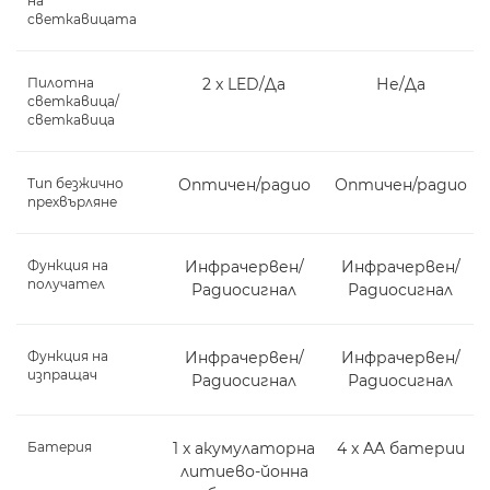
на
светкавицата
Пилотна
2 x LED/Да
Не/Да
светкавица/
светкавица
Тип безжично
Оптичен/радио
Оптичен/радио
прехвърляне
Функция на
Инфрачервен/
Инфрачервен/
получател
Радиосигнал
Радиосигнал
Функция на
Инфрачервен/
Инфрачервен/
изпращач
Радиосигнал
Радиосигнал
Батерия
1 x акумулаторна
4 x AA батерии
литиево-йонна