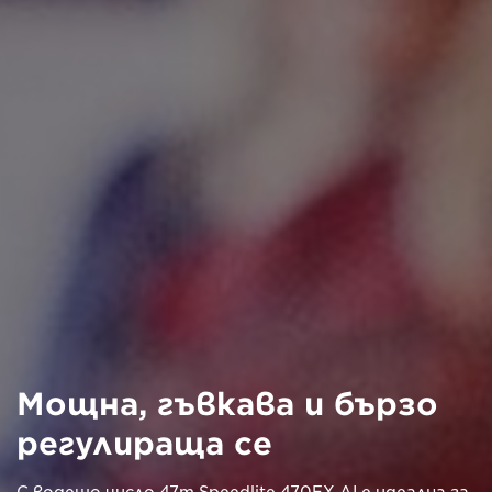
Мощна, гъвкава и бързо
регулираща се
С водещо число 47m Speedlite 470EX-AI е идеална за