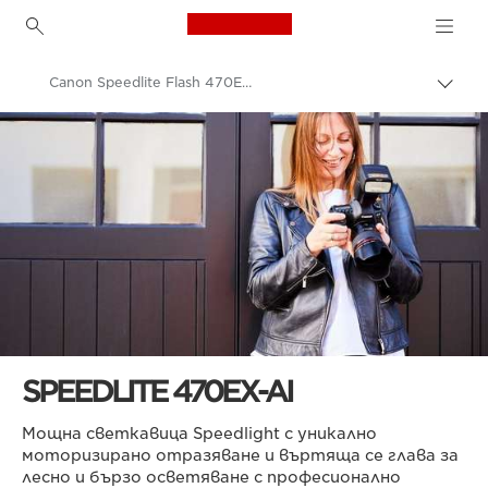
Canon Logo, back to h
Canon Speedlite Flash 470EX-AI
Прев
на
Canon
„bre
нави
Цифрови фотоапарати
SPEEDLITE 470EX-AI
Мощна светкавица Speedlight с уникално
моторизирано отразяване и въртяща се глава за
лесно и бързо осветяване с професионално