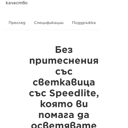
качество
Преглед
Спецификации
Поддръжка
Без
притеснения
със
светкавица
със Speedlite,
която ви
помага да
осветявате