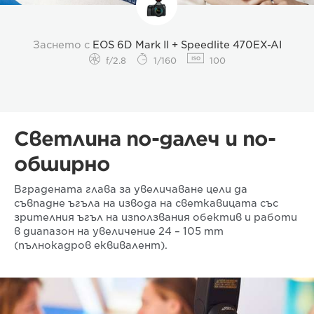
Заснето с
EOS 6D Mark II + Speedlite 470EX-AI
f/2.8
1/160
100
Светлина по-далеч и по-
обширно
Вградената глава за увеличаване цели да
съвпадне ъгъла на извода на светкавицата със
зрителния ъгъл на използвания обектив и работи
в диапазон на увеличение 24 – 105 mm
(пълнокадров еквивалент).