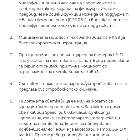
многофункционално чехълче на Canon може да е
необходима актуализация на фърмуера. Имайте
предвид, че не всички функции може да се поддържат
с всички фотоапарати (EOS R5 C и видеокамерите с
многофункционално чехълче не се поддържат).
Минималната мощност на светкавицата е 1/128 за
високоскоростна синхронизация.
При използване на напълно заредена батерия LP-EL
при условия на тестване на Canon. Брой премигвания
за серия от снимки при пълна мощност до
ограничаване на светкавицата Ниво 1.
Със съвместими фотоапарати/устройства и не се
предлага със стробоскопско снимане.
Пилотната светкавица е налична, когато се
използва като приемник, използван както с други
светкавици Speedlite, включващи функция за
изпращане, така и с фотоапарати, поддържащи
пилотна светкавица, които са оборудвани с
конвенционално чехълче за аксесоари, като EOS-1D X
Mark III. При този вид подредба пилотната