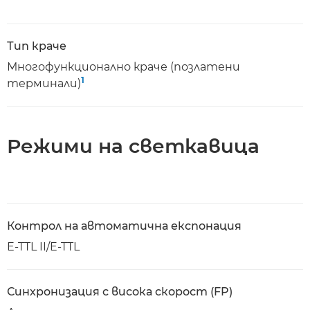
Тип краче
Многофункционално краче (позлатени
1
терминали)
Режими на светкавица
Контрол на автоматична експонация
E-TTL II/E-TTL
Синхронизация с висока скорост (FP)