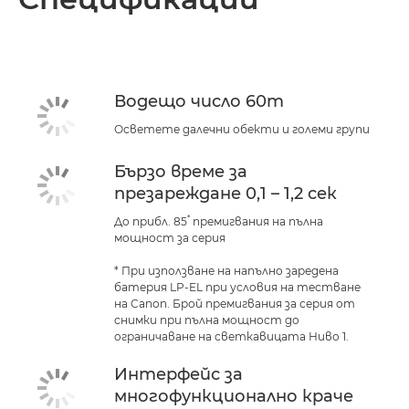
Спецификации
Поддръжка
Водещо число 60m
Осветете далечни обекти и големи групи
Бързо време за
презареждане 0,1 – 1,2 сек
*
До прибл. 85
премигвания на пълна
мощност за серия
* При използване на напълно заредена
батерия LP-EL при условия на тестване
на Canon. Брой премигвания за серия от
снимки при пълна мощност до
ограничаване на светкавицата Ниво 1.
Интерфейс за
многофункционално краче