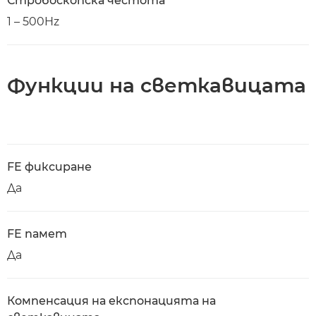
Стробоскопска честота
1 – 500Hz
Функции на светкавицата
FE фиксиране
Да
FE памет
Да
Компенсация на експонацията на