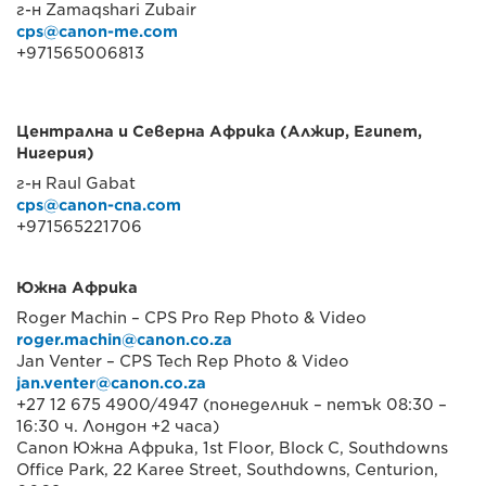
г-н Zamaqshari Zubair
cps@canon-me.com
+971565006813
Централна и Северна Африка (Алжир, Египет,
Нигерия)
г-н Raul Gabat
cps@canon-cna.com
+971565221706
Южна Африка
Roger Machin – CPS Pro Rep Photo & Video
roger.machin@canon.co.za
Jan Venter – CPS Tech Rep Photo & Video
jan.venter@canon.co.za
+27 12 675 4900/4947 (понеделник – петък 08:30 –
16:30 ч. Лондон +2 часа)
Canon Южна Африка, 1st Floor, Block C, Southdowns
Office Park, 22 Karee Street, Southdowns, Centurion,