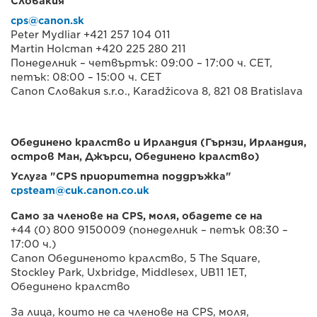
Словакия
cps@canon.sk
Peter Mydliar +421 257 104 011
Martin Holcman +420 225 280 211
Понеделник – четвъртък: 09:00 – 17:00 ч. CET,
петък: 08:00 – 15:00 ч. CET
Canon Словакия s.r.o., Karadžicova 8, 821 08 Bratislava
Обединено кралство и Ирландия (Гърнзи, Ирландия,
остров Ман, Джърси, Обединено кралство)
Услуга "CPS приоритетна поддръжка"
cpsteam@cuk.canon.co.uk
Само за членове на CPS, моля, обадете се на
+44 (0) 800 9150009 (понеделник – петък 08:30 –
17:00 ч.)
Canon Обединеното кралство, 5 The Square,
Stockley Park, Uxbridge, Middlesex, UB11 1ET,
Обединено кралство
За лица, които не са членове на CPS, моля,