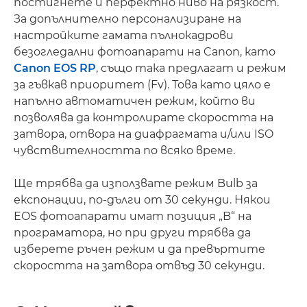
постигнете и перфектно ниво на рязкост.
За допълнително персонализиране на
настройките гамата пълнокадрови
безогледални фотоапарати на Canon, като
Canon EOS RP
, също така предлагат и режим
за гъвкав приоритет (Fv). Това като цяло е
напълно автоматичен режим, който ви
позволява да контролирате скоростта на
затвора, отвора на диафрагмата и/или ISO
чувствителността по всяко време.
Ще трябва да използвате режим Bulb за
експонации, по-дълги от 30 секунди. Някои
EOS фотоапарати имат позиция „B“ на
програматора, но при други трябва да
изберете ръчен режим и да превъртите
скоростта на затвора отвъд 30 секунди.