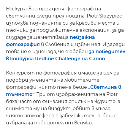
Екскурзовод през деня, фотограф на
светлинни следи през нощта, Piotr Skrzypiec
използва познанията си за красиви места и
техники за продължителна експонация, за да
създаде зашеметяваща
пейзажна
фотография
в Словения и извън нея. И заради
това не е изненада, че е обявен
за победител
в конкурса Redline Challenge на Canon
.
Конкурсът по фотография имаше за цел да
подобри уменията на любителите
фотографи, чиято тема беше
„Светлина в
тъмното“
. Три от изображенията на Piotr
бяха част от финалния списък на журито, а
снимката му на виадукт, обвит в мъгла,
чиято атмосфера е забележителна, беше
избрана за победител от всички.