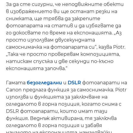
За да сте сигурни, че неподвижните обекти
в изображението ви ще останат резки на
снимката, ще трябва да закрепите
фотоапарата на статив и да избягвате да
го докосвате по време на експонацията. „Аз
просто използвам двусекундната
самоснимачка на фотоапарата си“, казва Piotr.
„Така че просто проверявам композицията,
натискам спусъка и две секунди по-късно
експонацията започва.“
Гамата
безогледални
и
DSLR
фотоапарати на
Canon предлага функция за самоснимачка. Piotr
използва и функцията за заключване на
огледалото в горна позиция, когато снима с
DSLR фотоапарати, които имат тази
функция. Веднъж активирана, тя заключва
огледалото в горна позиция и забавя
началото на експонацията, намалявайки