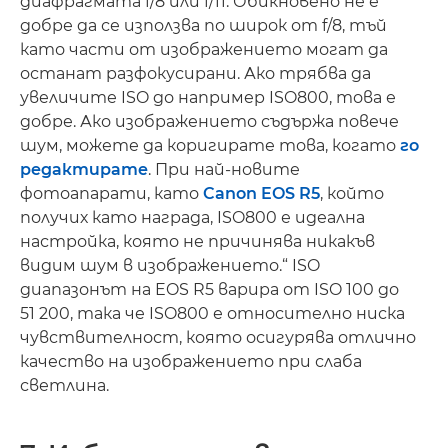
диафрагмата f/8 или f/11. Обикновено не е
добре да се използва по широк от f/8, тъй
като части от изображението могат да
останат разфокусирани. Ако трябва да
увеличите ISO до например ISO800, това е
добре. Ако изображението съдържа повече
шум, можете да коригирате това, когато
го
редактирате
. При най-новите
фотоапарати, като
Canon EOS R5
, който
получих като награда, ISO800 е идеална
настройка, която не причинява никакъв
видим шум в изображението.“ ISO
диапазонът на EOS R5 варира от ISO 100 до
51 200, така че ISO800 е относително ниска
чувствителност, която осигурява отлично
качество на изображението при слаба
светлина.