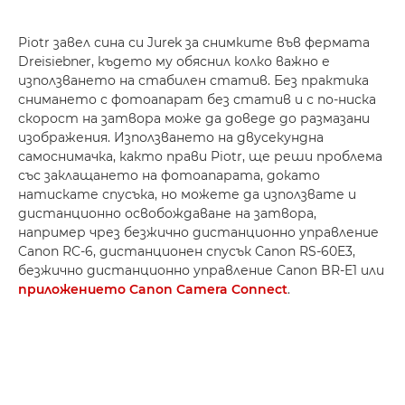
Piotr завел сина си Jurek за снимките във фермата
Dreisiebner, където му обяснил колко важно е
използването на стабилен статив. Без практика
снимането с фотоапарат без статив и с по-ниска
скорост на затвора може да доведе до размазани
изображения. Използването на двусекундна
самоснимачка, както прави Piotr, ще реши проблема
със заклащането на фотоапарата, докато
натискате спусъка, но можете да използвате и
дистанционно освобождаване на затвора,
например чрез безжично дистанционно управление
Canon RC-6, дистанционен спусък Canon RS-60E3,
безжично дистанционно управление Canon BR-E1 или
приложението Canon Camera Connect
.