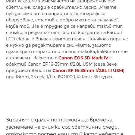
Piotr казва, че заснемането на изображения със
светлинни следи е сравнително лесно. „Имате
нужда само от стандартно фотографско
оборудване, статив и добро място за снимане“,
казва той. „Не е трудно да се направи такъв тип
снимки, а резултатът, който виждате на вашия
LCD екран, е винаги фантастичен. Понякога дори не
е нужно да редактирате снимките, защото
изглеждат страхотно точно такива, каквито сте
ги заснели.“ Заснето с
Canon EOS 5D Mark IV
с
обектив Canon EF 16-35mm f/2.8L USM (сега вече
предшественик на
Canon EF 16-35mm f/2.8L III USM
)
при 18mm, 25 сек, f/11 и ISO1000. © Piotr Skrzypiec
Здрачът е далеч по-подходящо време за
заснемане на снимки със светлинни следи,
отколкото посред нощ, тъй като небето е