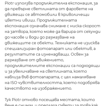
Piotr използва продължителна експонация, за
да превърне светлината от фаровете на
движещи се автомобили в криволичещи
цветни ивици. Продължителната
експонация означава снимане с ниска скорост
на затвора, която може да варира от секунди
до часове и води до размазване на
движещите се обекти. Техниката не изисква
специализиран фотоапарат или обектив, а
резултатите са изненадващи. Освен за
размазване от движението,
продължителните експонации са подходящи
и за увеличаване на светлината, която
навлиза във фотоапарата, с цел намаляване
на ISO чувствителността, което подобрява
качеството на изображението.
Тук Piotr отново посещава местата, които
вече е снимал, и предлага съвети за това как