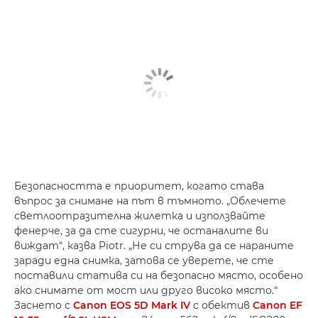
Безопасността е приоритет, когато става
въпрос за снимане на път в тъмното. „Облечете
светлоотразителна жилетка и използвайте
фенерче, за да сте сигурни, че останалите ви
виждат“, казва Piotr. „Не си струва да се нараните
заради една снимка, затова се уверете, че сте
поставили статива си на безопасно място, особено
ако снимате от мост или друго високо място.“
Заснето с
Canon EOS 5D Mark IV
с обектив
Canon EF