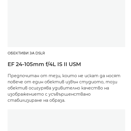
ОБЕКТИВИ ЗА DSLR
EF 24-105mm f/4L IS II USM
Предпочитан от тези, които не искат да носят
повече от един обектив извън студиото, този
обектив осигурява удивително качество на
изображението с усъвършенствано
стабилизиране на образа.