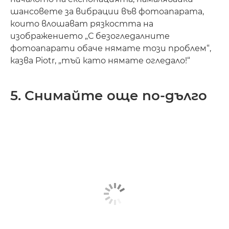
шансовете за вибрации във фотоапарата,
които влошават рязкостта на
изображението „С безогледалните
фотоапарати обаче нямате този проблем“,
казва Piotr, „тъй като нямате огледало!“
5. Снимайте още по-дълго