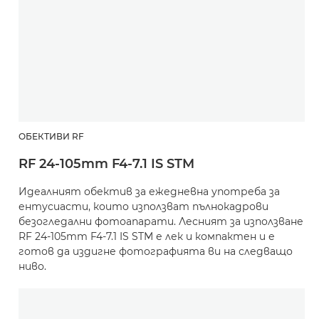
ОБЕКТИВИ RF
RF 24-105mm F4-7.1 IS STM
Идеалният обектив за ежедневна употреба за
ентусиасти, които използват пълнокадрови
безогледални фотоапарати. Лесният за използване
RF 24-105mm F4-7.1 IS STM е лек и компактен и е
готов да издигне фотографията ви на следващо
ниво.