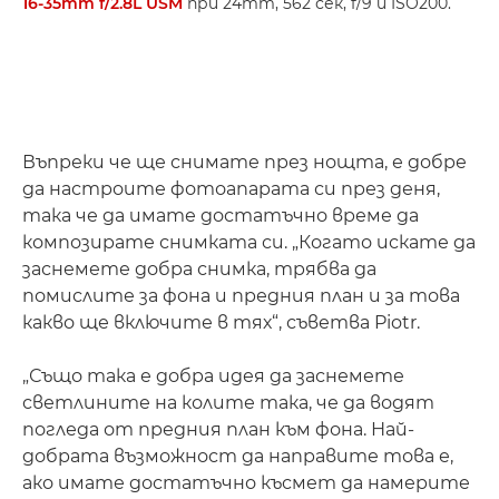
16-35mm f/2.8L USM
при 24mm, 562 сек, f/9 и ISO200.
Въпреки че ще снимате през нощта, е добре
да настроите фотоапарата си през деня,
така че да имате достатъчно време да
композирате снимката си. „Когато искате да
заснемете добра снимка, трябва да
помислите за фона и предния план и за това
какво ще включите в тях“, съветва Piotr.
„Също така е добра идея да заснемете
светлините на колите така, че да водят
погледа от предния план към фона. Най-
добрата възможност да направите това е,
ако имате достатъчно късмет да намерите