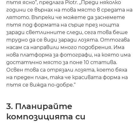
пътя ясно“, предлага Piotr. „Преди няколко
години се върнах на това място в средата на
лятото. Въпреки че можете да заснемете
пътя под формата на сърце през нощта
заради светлинните следи, сега това беше
трудно да се види заради лозята. Оттогава
насам са направили много подобрения. Има
нова платформа за фотографи, на която има
достатъчно място за поне 10 статива.
Освен това са отрязали лозята, което бяха
на преден план, така че красивата форма на
пътя се вижда по-добре.“
3. Планирайте
композицията си