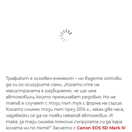
Трафикът е основен елемент – но бъдете готови
да си го осигурите сами. „Когато сте на
магистралата е разбираемо, че ще има
автомобили, които преминават редовно. Но не
такъв е случаят с този път тук с форма на сърце.
Когато снимах този път през 2014 г., чаках два часа,
надявайки се да се появи някакъв автомобил. И
така, за тази снимка помолих съпругата си да кара
колата ни по пътя!“ Заснето с
Canon EOS 5D Mark IV