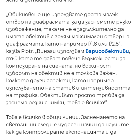
„Обикновено ще използвате доста малък
отвор на диафрагмата, за да заснемете рязко
изображение, така че не е задължително да
имате обектив с голям максимален отвор на
диафрагмата, като например f/1.8 или f/2.8“,
казва Piotr. „Винаги използвам
вариообективи
,
тъй като те дават повече възможности за
композиране на сцената, но всъщност
изборът на обектив не е толкова важен,
колкото други аспекти, като например
използването на статив и интензивността
на трафика. Обективът просто трябва да
заснема резки снимки, това е всичко!“
Това е всичко в общи линии. Заснемането на
светлинни следи е чудесен начин да научите
как да контролирате експонацията и да