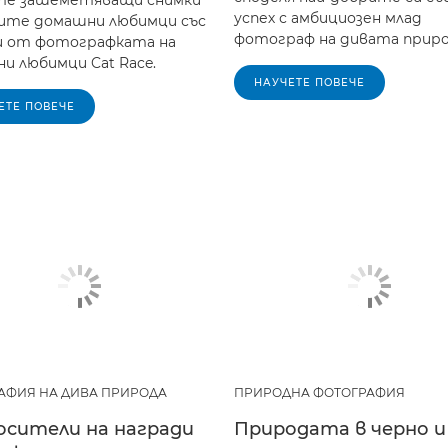
те зашеметяващи снимки
успех с амбициозен млад
ите домашни любимци със
фотограф на дивата приро
 от фотографката на
и любимци Cat Race.
НАУЧЕТЕ ПОВЕЧЕ
ЕТЕ ПОВЕЧЕ
АФИЯ НА ДИВА ПРИРОДА
ПРИРОДНА ФОТОГРАФИЯ
осители на награди
Природата в черно и