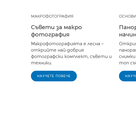
МАКРОФОТОГРАФИЯ
ОСНОВИ
Съвети за макро
Пано
фотография
начи
Макрофотографията е лесна –
Открий
открийте най-добрия
панора
фотографски комплект, съвети и
снимки
техники.
топ съ
НАУЧЕТЕ ПОВЕЧЕ
НАУЧ