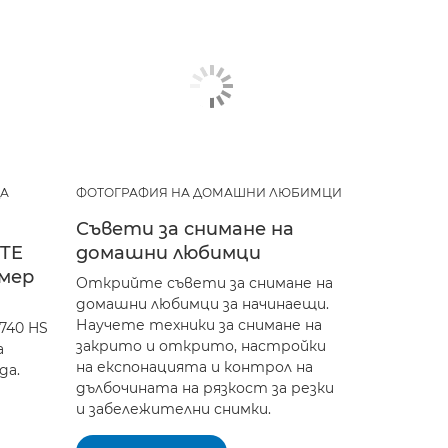
ДА
ФОТОГРАФИЯ НА ДОМАШНИ ЛЮБИМЦИ
Съвети за снимане на
ITE
домашни любимци
змер
Открийте съвети за снимане на
домашни любимци за начинаещи.
Научете техники за снимане на
740 HS
закрито и открито, настройки
а
на експонацията и контрол на
да.
дълбочината на рязкост за резки
и забележителни снимки.