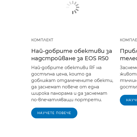
КОМПЛЕКТ
КОМПЛЕ
Най-добрите обективи за
Приб
надстройване за EOS R50
теле
Най-добрите обективи RF на
Заснем
достъпна цена, които да
животн
доближат отдалечените обекти,
тъчлин
да заснемат повече от една
достъп
широка панорама и да заснемат
по-впечатляващи портрети.
НАУЧ
НАУЧЕТЕ ПОВЕЧЕ