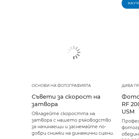
НАУЧ
ОСНОВИ НА ФОТОГРАФИЯТА
ДИВА П
Съвети за скорост на
Фото
затвора
RF 20
USM
Овладейте скоростта на
затвора с нашето ръководство
Профес
за начинаещи и заснемайте по-
фотогр
добри снимки на динамични сцени.
обедин