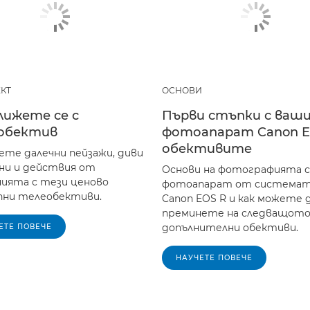
КТ
ОСНОВИ
лижете се с
Първи стъпки с ваш
обектив
фотоапарат Canon E
обективите
ете далечни пейзажи, диви
и и действия от
Основи на фотографията с
ията с тези ценово
фотоапарат от система
ни телеобективи.
Canon EOS R и как можете 
преминете на следващото 
допълнителни обективи.
ЕТЕ ПОВЕЧЕ
НАУЧЕТЕ ПОВЕЧЕ