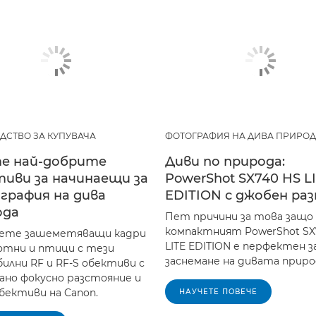
ДСТВО ЗА КУПУВАЧА
ФОТОГРАФИЯ НА ДИВА ПРИРО
е най-добрите
Диви по природа:
иви за начинаещи за
PowerShot SX740 HS L
графия на дива
EDITION с джобен ра
ода
Пет причини за това защо
компактният PowerShot SX
мете зашеметяващи кадри
LITE EDITION е перфектен з
отни и птици с тези
заснемане на дивата приро
илни RF и RF-S обективи с
ано фокусно разстояние и
бективи на Canon.
НАУЧЕТЕ ПОВЕЧЕ