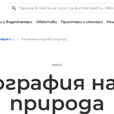
 и видеокамери
Обективи
Принтери и скенери
Реш
Истории за фотография и творчество
Заснемане на дива природа | Получете вдъхновение
ЖАНР
графия на
природа