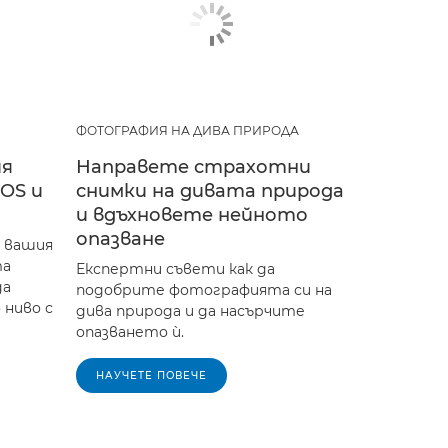
ФОТОГРАФИЯ НА ДИВА ПРИРОДА
ия
Направете страхотни
OS и
снимки на дивата природа
и вдъхновете нейното
опазване
 вашия
та
Експертни съвети как да
да
подобрите фотографията си на
ниво с
дива природа и да насърчите
опазването ѝ.
НАУЧЕТЕ ПОВЕЧЕ