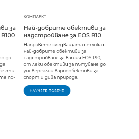
КОМПЛЕКТ
ви за
Най-добрите обективи за
 R100
надстройване за EOS R10
Направете следващата стъпка с
най-добрите обективи за
то да
надстройване за вашия EOS R10,
 да
от леки обективи за пътуване до
бекти
универсални вариообективи за
те по-
спорт и дива природа.
НАУЧЕТЕ ПОВЕЧЕ