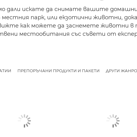
мо дали искате да снимате вашите домашни
в местния парк, или екзотични животни, док
 вижте как можете да заснемете животни в
твени местообитания със съвети от експе
АТИИ
ПРЕПОРЪЧАНИ ПРОДУКТИ И ПАКЕТИ
ДРУГИ ЖАНР