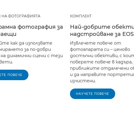
 НА ФОТОГРАФИЯТА
КОМПЛЕКТ
рамна фотография за
Най-добрите обекти
наещи
надстройване за EOS
те как да използвате
Извлечете повече от
мирането за по-добри
фотоапарата си – ценово
 на динамични сцени с тези
достъпни обективи, с кои
вети.
поберете повече в кадъра,
приближите отдалечени о
и да направите портрети
ЕТЕ ПОВЕЧЕ
изчистени.
НАУЧЕТЕ ПОВЕЧЕ