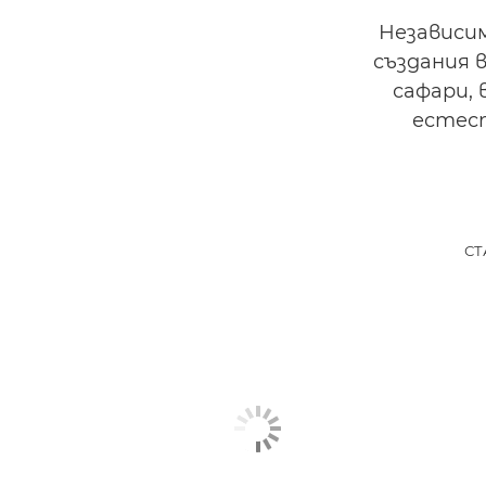
Независи
създания 
сафари,
естес
СТ