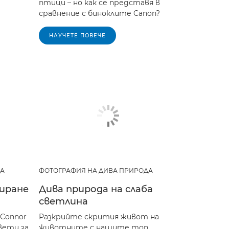
птици – но как се представя в
сравнение с биноклите Canon?
НАУЧЕТЕ ПОВЕЧЕ
ДА
ФОТОГРАФИЯ НА ДИВА ПРИРОДА
иране
Дива природа на слаба
светлина
Connor
Разкрийте скрития живот на
вети за
животните с нашите топ