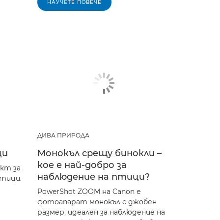
НАУЧЕТЕ ПОВЕЧЕ
ДИВА ПРИРОДА
ци
Монокъл срещу бинокли –
кое е най-добро за
кт за
наблюдение на птици?
тици.
PowerShot ZOOM на Canon е
фотоапарат монокъл с джобен
размер, идеален за наблюдение на