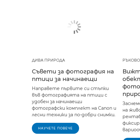
ДИВА ПРИРОДА
РЪКОВО
Съвети за фотография на
Вижт
птици за начинаещи
обект
фото
Направете първите си стъпки
прир
във фотографията на птици с
удобен за начинаещи
Засне
фотографски комплект на Canon и
на жив
лесни техники за по-добри снимки.
рентаб
фиксир
НАУЧЕТЕ ПОВЕЧЕ
вариоо