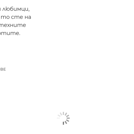
 любимци,
ато сте на
 техните
ртите.
ОВЕ