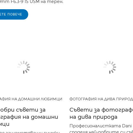
0mm F6.3-9 IS USM на терен.
ЕТЕ ПОВЕЧЕ
АФИЯ НА ДОМАШНИ ЛЮБИМЦИ
ФОТОГРАФИЯ НА ДИВА ПРИРО
обри съвети за
Съвети за фотограф
графия на домашни
на дива природа
мци
Професионалистката Dani 
споделя най-добрите си съ