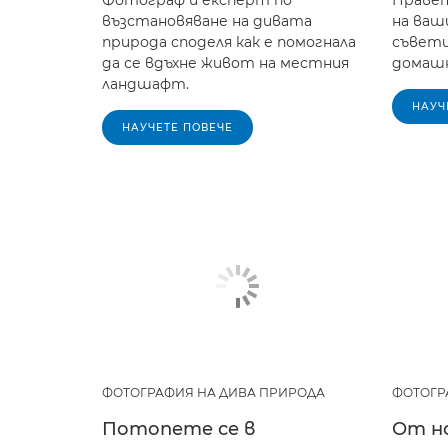
Фотограф и експерт по
Праве
възстановяване на дивата
на ваш
природа споделя как е помогнала
съвети
да се вдъхне живот на местния
домашн
ландшафт.
НАУЧ
НАУЧЕТЕ ПОВЕЧЕ
ФОТОГРАФИЯ НА ДИВА ПРИРОДА
ФОТОГР
Потопете се в
От н