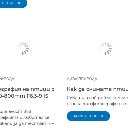
ЕТЕ ПОВЕЧЕ
РИРОДА
ДИВА ПРИРОДА
графия на птици с
Как да снимате пти
0-800mm F6.3-9 IS
Съвети и най-добър компле
начинаещи фотографи на п
ионалист във
НАУЧЕТЕ ПОВЕЧЕ
афията и любител се
яват, за да тестват RF