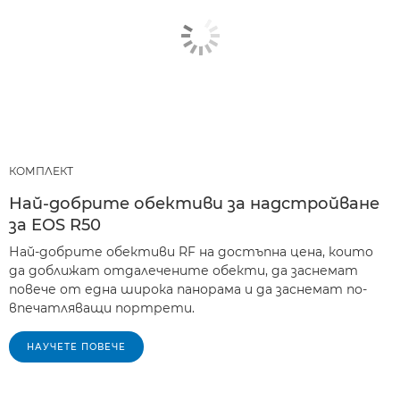
КОМПЛЕКТ
Най-добрите обективи за надстройване
за EOS R50
Най-добрите обективи RF на достъпна цена, които
да доближат отдалечените обекти, да заснемат
повече от една широка панорама и да заснемат по-
впечатляващи портрети.
НАУЧЕТЕ ПОВЕЧЕ