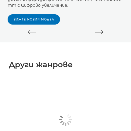
Ф
mm с цифрово увеличение.
п
п
ВИЖТЕ НОВИЯ МОДЕЛ
Други жанрове