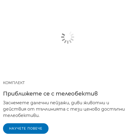
КОМПЛЕКТ
Приближете се с телеобектив
Заснемете далечни пейзажи, диви животни и
действия от тъчлинията с тези ценово достъпни
телеобективи.
НАУЧЕТЕ ПОВЕЧЕ