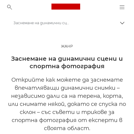
Canon Logo, back to ho
Заснемане на динамични сцени и спортна фотография | Получете вдъхновение
Прев
Canon
Вдъхновете се | Съвети за фотография и печат и ръководства за купувача
ЖАНР
Истории за фотография и творчество
Заснемане на динамични сцени и
спортна фотография
Открийте как можете да заснемате
впечатляващи динамични снимки –
независимо дали са на терена, корта,
или снимате някой, докато се спуска по
склон – със съвети и трикове за
спортна фотография от експерти в
своята област.