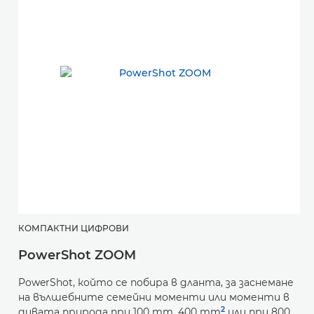
КОМПАКТНИ ЦИФРОВИ
PowerShot ZOOM
К
PowerShot, който се побира в дланта, за заснемане
P
на вълшебните семейни моменти или моменти в
2
дивата природа при 100 mm, 400 mm
или при 800