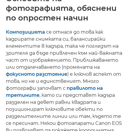
фотографията, обяснени
по опростен начин
Композицията
се отнася до това как
кадрирате снимката си, балансирайки
елементите в кадъра, така че погледът на
зрителя да бъде привлечен към най-важната
част от изображението. Приближаването
или отдалечаването (промяната на
фокусното разстояние
) е ключов аспект от
това, но не и единственият. Много
фотографи започват с
правилото на
третините
, като си представят кадъра
разделен на девет равни квадрата и
позиционират ключовите обекти по
разделителните линии или там, където те
се пресичат. Някои фотоапарати Canon EOS
ви позволяват да покажете координатна