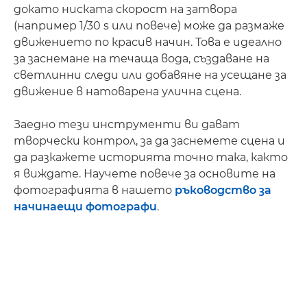
докато ниската скорост на затвора
(например 1/30 s или повече) може да размаже
движението по красив начин. Това е идеално
за заснемане на течаща вода, създаване на
светлинни следи или добавяне на усещане за
движение в натоварена улична сцена.
Заедно тези инструменти ви дават
творчески контрол, за да заснемете сцена и
да разкажете историята точно така, както
я виждате. Научете повече за основите на
фотографията в нашето
ръководство за
начинаещи фотографи
.