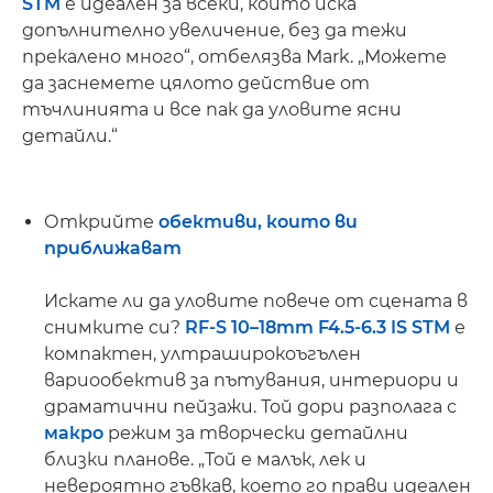
STM
е идеален за всеки, който иска
допълнително увеличение, без да тежи
прекалено много“, отбелязва Mark. „Можете
да заснемете цялото действие от
тъчлинията и все пак да уловите ясни
детайли.“
Открийте
обективи, които ви
приближават
Искате ли да уловите повече от сцената в
снимките си?
RF-S 10–18mm F4.5-6.3 IS STM
е
компактен, ултраширокоъгълен
вариообектив за пътувания, интериори и
драматични пейзажи. Той дори разполага с
макро
режим за творчески детайлни
близки планове. „Той е малък, лек и
невероятно гъвкав, което го прави идеален