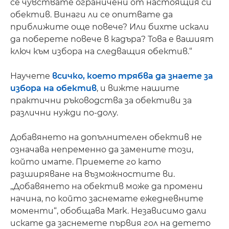
се чувствате ограничени от настоящия си
обектив. Винаги ли се опитвате да
приближите още повече? Или бихте искали
да поберете повече в кадъра? Това е вашият
ключ към избора на следващия обектив.“
Научете
всичко, което трябва да знаете за
избора на обектив
, и вижте нашите
практични ръководства за обективи за
различни нужди по-долу.
Добавянето на допълнителен обектив не
означава непременно да замените този,
който имате. Приемете го като
разширяване на възможностите ви.
„Добавянето на обектив може да промени
начина, по който заснемате ежедневните
моменти“, обобщава Mark. Независимо дали
искате да заснемете първия гол на детето