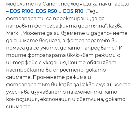
моделите на Canon, подходящи за начинаещи
–
EOS R100
,
EOS R50
и
EOS R10
. „Тези
фотоапарати са проектирани, за да
направят фотографията достъпна“, казва
Mark. „Можете да ги вземете и да започнете
да снимате веднага, а фотоапаратът ви
помага да се учите, докато напредвате.“ И
трите фотоапарата включват режими с
интерфейс с указания, които обясняват
настройките ви опростено, докато
снимате. Променете режима и
фотоапаратът ви казва за какво служи, което
улеснява изучаването на елементи като
композиция, експонация и светлина, докато
снимате.