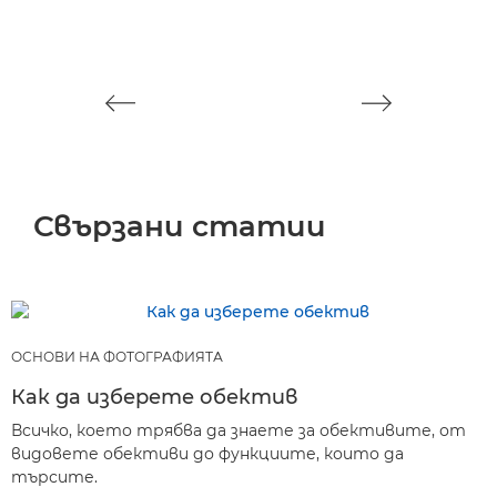
–
п
у
Свързани статии
ОСНОВИ НА ФОТОГРАФИЯТА
Как да изберете обектив
Всичко, което трябва да знаете за обективите, от
видовете обективи до функциите, които да
търсите.