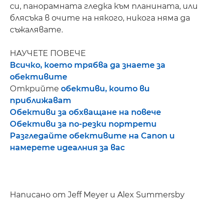
си, панорамната гледка към планината, или
блясъка в очите на някого, никога няма да
съжалявате.
НАУЧЕТЕ ПОВЕЧЕ
Всичко, което трябва да знаете за
обективите
Открийте
обективи, които ви
приближават
Обективи за обхващане на повече
Обективи за по-резки портрети
Разгледайте обективите на Canon и
намерете идеалния за вас
Написано от Jeff Meyer и Alex Summersby