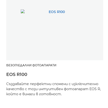
БЕЗОГЛЕДАЛНИ ФОТОАПАРАТИ
EOS R100
Б
Създавайте перфектни спомени с изключително
E
качество с този интуитивен фотоапарат EOS R,
който е винаги в готовност.
С
д