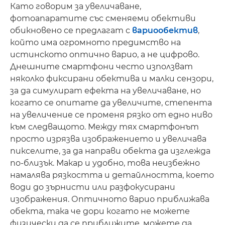
Като говорим за увеличаване,
фотоапаратите със сменяеми обективи
обикновено се предлагат с
вариообектив
,
който има огромното предимство на
истинското оптично варио, а не цифрово.
Днешните смартфони често използват
няколко фиксирани обектива и малки сензори,
за да симулират ефекта на увеличаване, но
когато се опитате да увеличите, степента
на увеличение се променя рязко от едно ниво
към следващото. Между тях смартфонът
просто изрязва изображението и увеличава
пикселите, за да направи обекта да изглежда
по-близък. Макар и удобно, това неизбежно
намалява рязкостта и детайлността, което
води до зърнисти или разфокусирани
изображения. Оптичното варио приближава
обекта, така че дори когато не можете
физически да се приближите, можете да