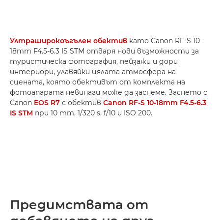
Ултраширокоъгълен обектив
като Canon RF-S 10–
18mm F4.5-6.3 IS STM отваря нови възможности за
туристическа фотография, пейзажи и дори
интериори, улавяйки цялата атмосфера на
сцената, която обективът от комплекта на
фотоапарата невинаги може да заснеме. Заснето с
Canon
EOS R7
с обектив
Canon RF-S 10-18mm F4.5-6.3
IS STM
при 10 mm, 1/320 s, f/10 и ISO 200.
Предимствата от