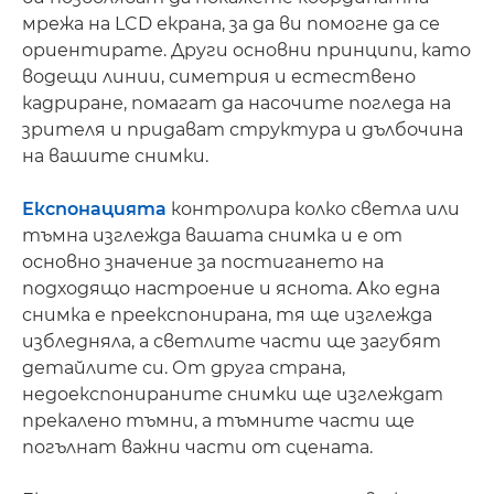
мрежа на LCD екрана, за да ви помогне да се
ориентирате. Други основни принципи, като
водещи линии, симетрия и естествено
кадриране, помагат да насочите погледа на
зрителя и придават структура и дълбочина
на вашите снимки.
Експонацията
контролира колко светла или
тъмна изглежда вашата снимка и е от
основно значение за постигането на
подходящо настроение и яснота. Ако една
снимка е преекспонирана, тя ще изглежда
избледняла, а светлите части ще загубят
детайлите си. От друга страна,
недоекспонираните снимки ще изглеждат
прекалено тъмни, а тъмните части ще
погълнат важни части от сцената.