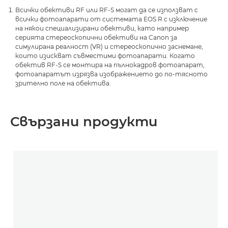
Всички обективи RF или RF-S могат да се използват с
всички фотоапарати от системата EOS R с изключение
на някои специализирани обективи, като например
серията стереоскопични обективи на Canon за
симулирана реалност (VR) и стереоскопично заснемане,
които изискват съвместими фотоапарати. Когато
обектив RF-S се монтира на пълнокадров фотоапарат,
фотоапаратът изрязва изображението до по-тясното
зрително поле на обектива.
Свързани продукти