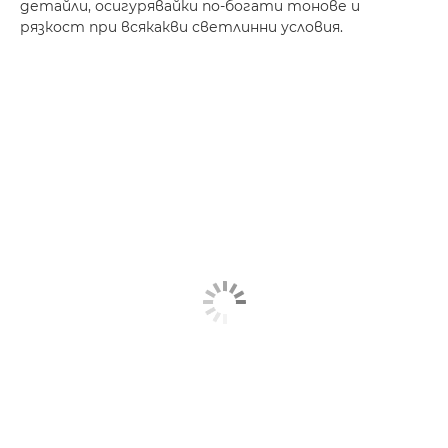
детайли, осигурявайки по-богати тонове и
рязкост при всякакви светлинни условия.