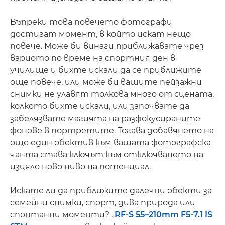
Въпреки това повечето фотографи
достигат момент, в който искат нещо
повече. Може би винаги приближавате чрез
вариото по време на спортния ден в
училище и бихте искали да се приближите
още повече, или може би вашите пейзажни
снимки не улавят толкова много от сцената,
колкото бихте искали, или започвате да
забелязвате магията на разфокусираните
фонове в портретите. Тогава добавянето на
още един обектив към вашата фотографска
чанта става ключът към отключването на
изцяло ново ниво на потенциал.
Искате ли да приближите далечни обекти за
семейни снимки, спорт, дива природа или
спонтанни моменти? „
RF-S 55–210mm F5-7.1 IS