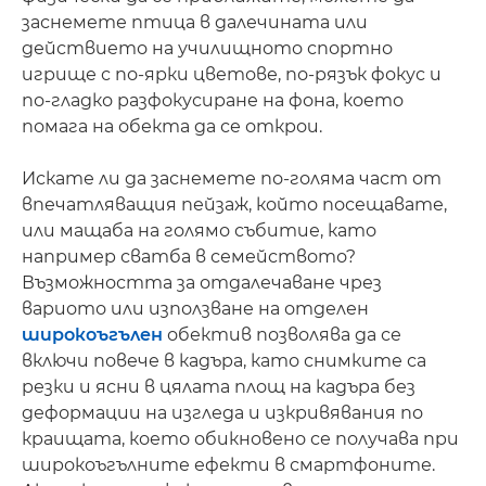
заснемете птица в далечината или
действието на училищното спортно
игрище с по-ярки цветове, по-рязък фокус и
по-гладко разфокусиране на фона, което
помага на обекта да се открои.
Искате ли да заснемете по-голяма част от
впечатляващия пейзаж, който посещавате,
или мащаба на голямо събитие, като
например сватба в семейството?
Възможността за отдалечаване чрез
вариото или използване на отделен
широкоъгълен
обектив позволява да се
включи повече в кадъра, като снимките са
резки и ясни в цялата площ на кадъра без
деформации на изгледа и изкривявания по
краищата, което обикновено се получава при
широкоъгълните ефекти в смартфоните.