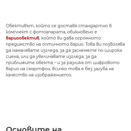
Обективът, който се доставя стандартно в
комплект с фотоапарата, обикновено е
вариообектив
, който ви дава огромното
предимство на оптичното варио. Това ви позволява
да намалявате изгледа, за да заснемете по-широка
сцена, или да увеличавате изгледа, за да
приближите обекта – и за разлика от цифровото
варио на смартфон, всичко това е без загуба на
качество на изображението.
Основите на