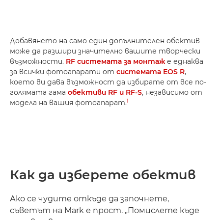
Добавянето на само един допълнителен обектив
може да разшири значително вашите творчески
възможности.
RF системата за монтаж
е еднаква
за всички фотоапарати от
системата EOS R
,
което ви дава възможност да избирате от все по-
голямата гама
обективи RF и RF-S
, независимо от
1
модела на вашия фотоапарат.
Как да изберете обектив
Ако се чудите откъде да започнете,
съветът на Mark е прост. „Помислете къде