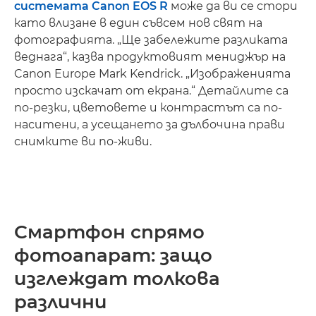
системата Canon EOS R
може да ви се стори
като влизане в един съвсем нов свят на
фотографията. „Ще забележите разликата
веднага“, казва продуктовият мениджър на
Canon Europe Mark Kendrick. „Изображенията
просто изскачат от екрана.“ Детайлите са
по-резки, цветовете и контрастът са по-
наситени, а усещането за дълбочина прави
снимките ви по-живи.
Смартфон спрямо
фотоапарат: защо
изглеждат толкова
различни