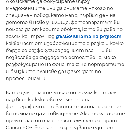
Ако искате да фокусирате върху
младоженците или да снимате някого по
специален повод, като напр, първия ден на
детето в ново училище, фотоапаратът ви
помага да откроите обекта, като ви дава по-
голям контрол над
дълбочината на рязкост
–
каква част от изображението е рязка и колко
бързо се разфокусира задният план – и ви
позволява да създадете естествено, меко
разфокусиране на фона, така че портретите
и близките планове да изглеждат по-
професионални.
Като цяло, имате много по-голям контрол
над всички ключови елементи на
фотографията – и вашият фотоапарат ще
ви помогне да ги овладеете. Ако току-що сте
преминали от смартфон към фотоапарат
Canon EOS, вероятно използвате един от