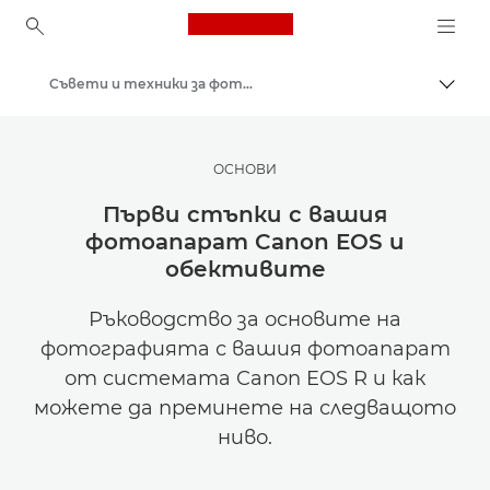
Canon Logo, back to ho
Съвети и техники за фотография и печат
Прев
Canon
Вдъхновете се | Съвети за фотография и печат и ръководства за купувача
ОСНОВИ
Първи стъпки с вашия
фотоапарат Canon EOS и
обективите
Ръководство за основите на
фотографията с вашия фотоапарат
от системата Canon EOS R и как
можете да преминете на следващото
ниво.