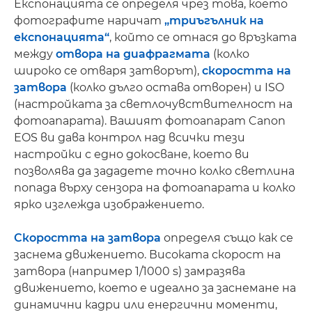
Експонацията се определя чрез това, което
фотографите наричат
„триъгълник на
експонацията“
, който се отнася до връзката
между
отвора на диафрагмата
(колко
широко се отваря затворът),
скоростта на
затвора
(колко дълго остава отворен) и ISO
(настройката за светлочувствителност на
фотоапарата). Вашият фотоапарат Canon
EOS ви дава контрол над всички тези
настройки с едно докосване, което ви
позволява да зададете точно колко светлина
попада върху сензора на фотоапарата и колко
ярко изглежда изображението.
Скоростта на затвора
определя също как се
заснема движението. Високата скорост на
затвора (например 1/1000 s) замразява
движението, което е идеално за заснемане на
динамични кадри или енергични моменти,