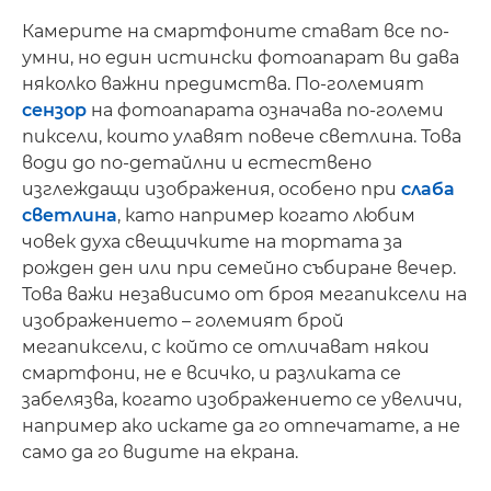
Камерите на смартфоните стават все по-
умни, но един истински фотоапарат ви дава
няколко важни предимства. По-големият
сензор
на фотоапарата означава по-големи
пиксели, които улавят повече светлина. Това
води до по-детайлни и естествено
изглеждащи изображения, особено при
слаба
светлина
, като например когато любим
човек духа свещичките на тортата за
рожден ден или при семейно събиране вечер.
Това важи независимо от броя мегапиксели на
изображението – големият брой
мегапиксели, с който се отличават някои
смартфони, не е всичко, и разликата се
забелязва, когато изображението се увеличи,
например ако искате да го отпечатате, а не
само да го видите на екрана.