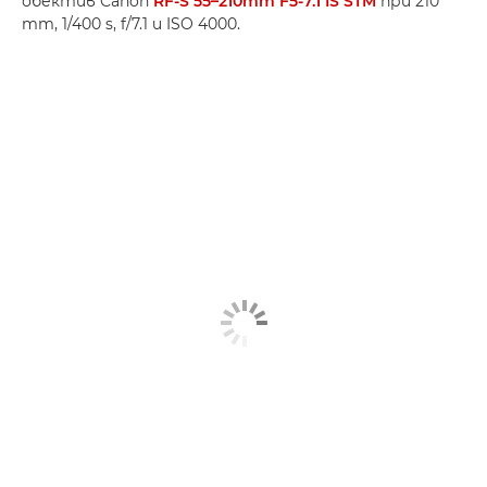
обектив Canon
RF-S 55–210mm F5-7.1 IS STM
при 210
mm, 1/400 s, f/7.1 и ISO 4000.