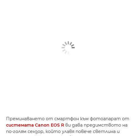
Преминаването от смартфон към фотоапарат от
системата Canon EOS R
ви дава предимството на
по-голям сензор, който улавя повече светлина и