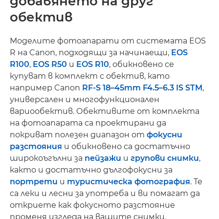
добавянето на друг
обектив
Моделите фотоапарати от системата EOS
R на Canon, подходящи за начинаещи,
EOS
R100
,
EOS R50
и
EOS R10
, обикновено се
купуват в комплект с обектив, като
например Canon
RF-S 18–45mm F4.5–6.3 IS STM
,
универсален и многофункционален
вариообектив. Обективите от комплекта
на фотоапарата са проектирани да
покриват полезен диапазон от
фокусни
разстояния
и обикновено са достатъчно
широкоъгълни за
пейзажи
и
групови снимки
,
както и достатъчно дългофокусни за
портрети
и
туристическа фотография
. Те
са леки и лесни за употреба и ви помагат да
откриете как фокусното разстояние
променя изгледа на вашите снимки.