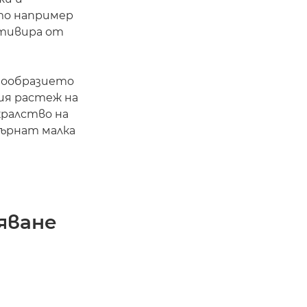
то например
лтивира от
нообразието
ия растеж на
кралство на
 върнат малка
яване