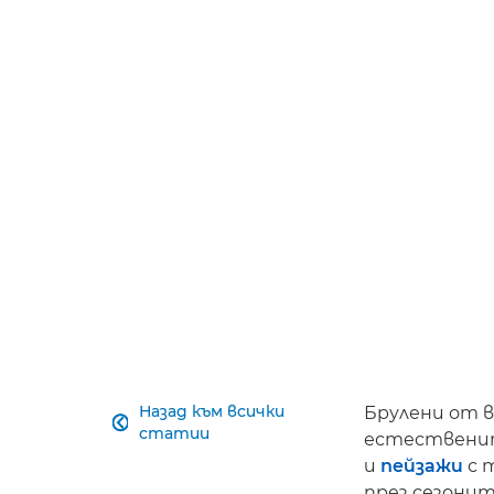
Назад към всички
Брулени от в

статии
естествени
и
пейзажи
с 
през сезонит