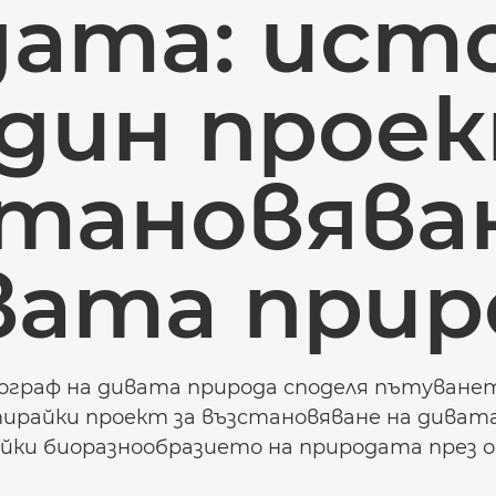
дата: ист
един проек
тановява
вата прир
граф на дивата природа споделя пътуванет
ирайки проект за възстановяване на дивата
йки биоразнообразието на природата през 