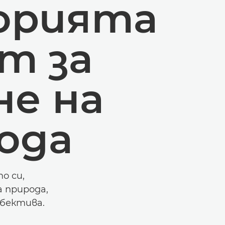
орията
т за
не на
ода
о си,
 природа,
обектива.