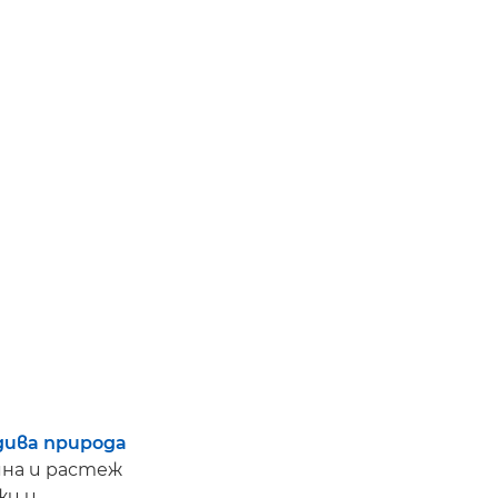
дива природа
на и растеж
жи и