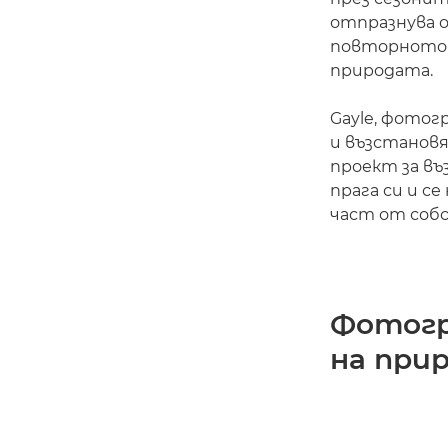
отпразнува о
повторното 
природата.
Gayle, фотог
и възстановя
проект за въ
прага си и с
част от соб
Фотогр
на при