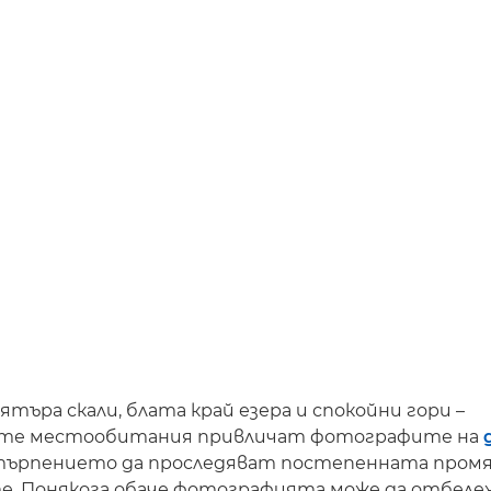
ятъра скали, блата край езера и спокойни гори –
те местообитания привличат фотографите на
търпението да проследяват постепенната промя
е. Понякога обаче фотографията може да отбеле