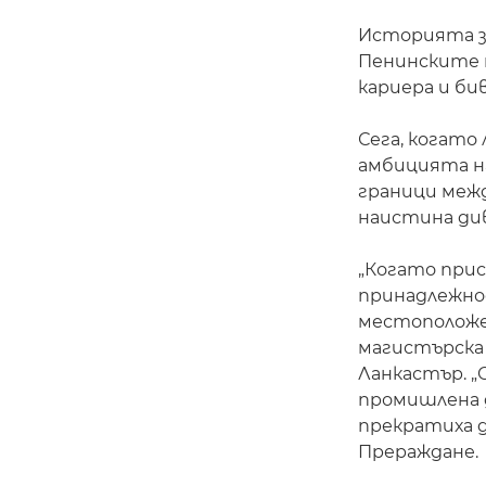
Историята за
Пенинските п
кариера и би
Сега, когат
амбицията на
граници межд
наистина ди
„Когато прис
принадлежно
местоположен
магистърска
Ланкастър. 
промишлена 
прекратиха 
Прераждане.