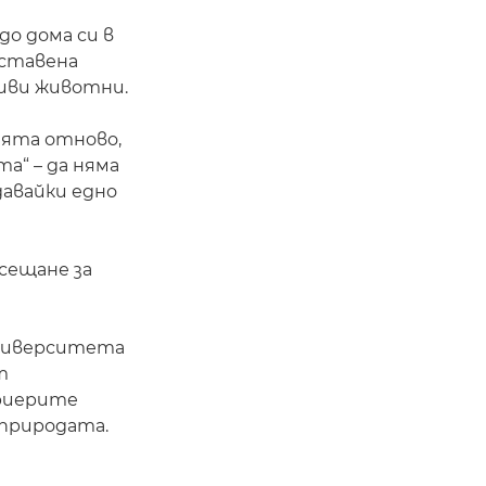
до дома си в
оставена
диви животни.
ята отново,
а“ – да няма
давайки едно
сещане за
университета
т
ариерите
 природата.