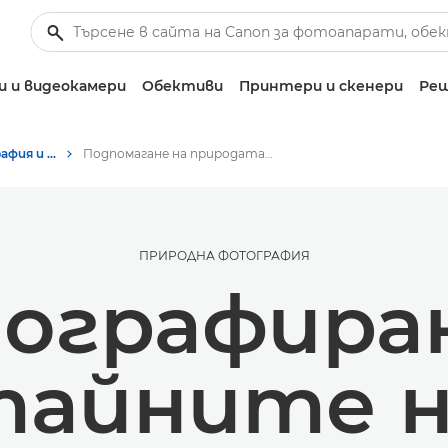
 и видеокамери
Обективи
Принтери и скенери
Реш
Истории за фотография и творчество
Подпомагане на природата чрез фотография
ПРИРОДНА ФОТОГРАФИЯ
ографиран
тайните н