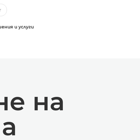
ения и услуги
е на
а