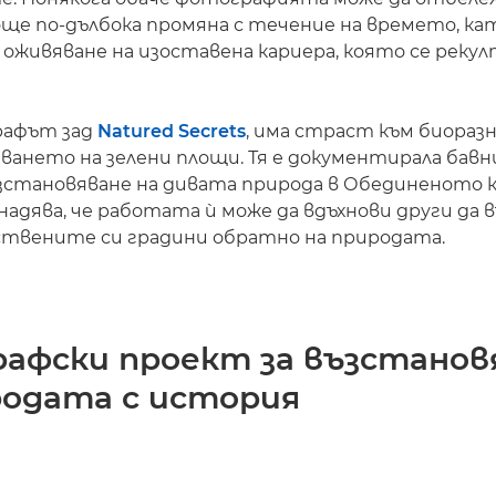
ще по-дълбока промяна с течение на времето, ка
оживяване на изоставена кариера, която се реку
рафът зад
Natured Secrets
, има страст към биораз
ването на зелени площи. Тя е документирала бавн
зстановяване на дивата природа в Обединеното 
е надява, че работата ѝ може да вдъхнови други да
ствените си градини обратно на природата.
афски проект за възстанов
родата с история