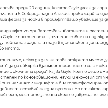
почва преди 20 години, когато Gayle засажда гора 
ланини в Северозападна Англия, превръщайки из
вша ферма за норки в процъфтяващо убежище за 
о ландшафтът приветства животните и растени
 Gayle е постигната – „пътешествие на надеждат
у нейната градина и тази възстановена зона, съз
во място.
тигнахме, исках да дам на това открито място „у
ст“, за да обвържа взаимоотношението си с това
ие с околната среда“, казва Gayle, която също има
 степен по консервационни науки и екология от 
„Оригиналният ландшафт е бил трансформиран о
дейност, оставяйки една пустош. Но откакто к
дейност, мястото започна своето завръщане към