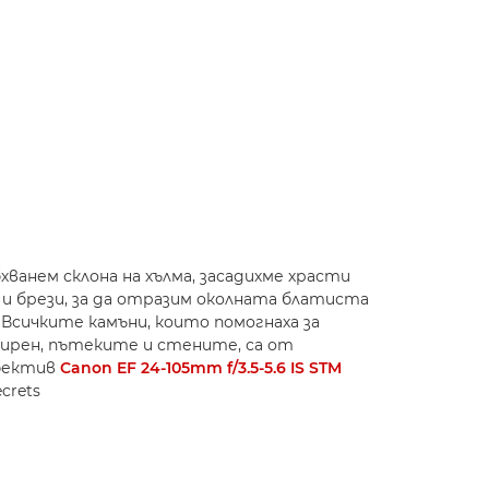
хванем склона на хълма, засадихме храсти
ви и брези, за да отразим околната блатиста
 Всичките камъни, които помогнаха за
пирен, пътеките и стените, са от
бектив
Canon EF 24-105mm f/3.5-5.6 IS STM
ecrets