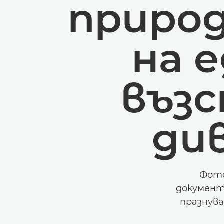
приро
на 
възс
ди
Фото
документ
празнува