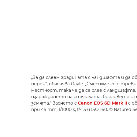
„За да слеем градината с ландшафта и да об
пирен“, обяснява Gayle. „Смесихме го с тре
местност, така че да се слее с ландшафта.
изграждането на стъпалата, бреговете с 
земята.“ Заснето с
Canon EOS 6D Mark II
с о
при 45 mm, 1/1000 s, f/4.5 и ISO 160. © Natured S