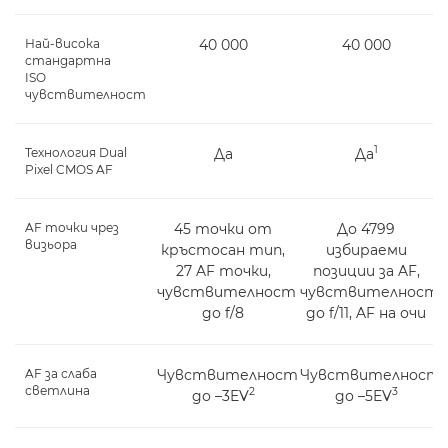
Най-висока
40 000
40 000
стандартна
ISO
чувствителност
1
Технология Dual
Да
Да
Pixel CMOS AF
AF точки чрез
45 точки от
До 4799
визьора
кръстосан тип,
избираеми
27 AF точки,
позиции за AF,
чувствителност
чувствителност
до f/8
до f/11, AF на очи
AF за слаба
Чувствителност
Чувствителност
светлина
2
3
до –3EV
до –5EV