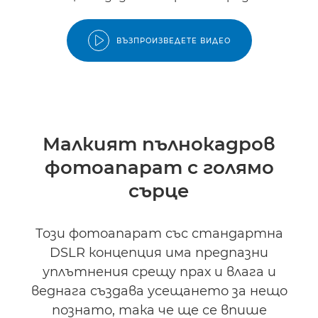
ВЪЗПРОИЗВЕДЕТЕ ВИДЕО
Малкият пълнокадров
фотоапарат с голямо
сърце
Този фотоапарат със стандартна
DSLR концепция има предпазни
уплътнения срещу прах и влага и
веднага създава усещането за нещо
познато, така че ще се впише