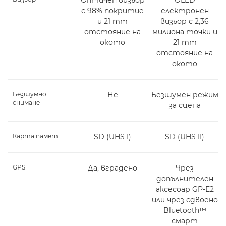
с 98% покритие
електронен
и 21 mm
визьор с 2,36
отстояние на
милиона точки и
окото
21 mm
отстояние на
окото
Безшумно
Не
Безшумен режим
снимане
за сцена
Карта памет
SD (UHS I)
SD (UHS II)
GPS
Да, вградено
Чрез
допълнителен
аксесоар GP-E2
или чрез сдвоено
Bluetooth™
смарт