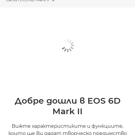
Toggle breadcrumbs
Преглед
Спецификации
Галерия
Добре дошли в EOS 6D
Mark II
Вижте характеристиките и функциите,
които ще Ви дадат творческо предимство