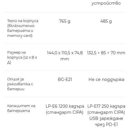
устройство
Тегло на корпуса
765 g
485 g
(включително
батерията и
memory card)
Размер на
144,0 x 110,5 x 74,8
132,5 × 85 × 70 mm
корпуса (Ш x В x
mm
Д)
Опция за
BG-E21
Не се поддържа
ръкохватка с
батерии
Капацитет на
LP-E6 1200 кадъра
LP-E17 250 кадъра
батерията
(стандарт CIPA)
(стандарт CIPA)
USB зареждане
чрез PD-E1