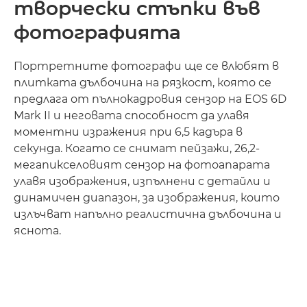
творчески стъпки във
фотографията
Портретните фотографи ще се влюбят в
плитката дълбочина на рязкост, която се
предлага от пълнокадровия сензор на EOS 6D
Mark II и неговата способност да улавя
моментни изражения при 6,5 кадъра в
секунда. Когато се снимат пейзажи, 26,2-
мегапикселовият сензор на фотоапарата
улавя изображения, изпълнени с детайли и
динамичен диапазон, за изображения, които
излъчват напълно реалистична дълбочина и
яснота.
Научете повече
