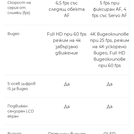
Скорост на
6,5 fps със
5 fps при
серия от
следящ обекта
фиксиран AF, 4
снимки (fps)
AF
fps със Servo AF
Видео
Full HD при 60 fps
4K видеоклипове
режим на 4k
при 25 fps, режим
забързано
на 4K ускорено
движение
видео, Full HD
видеоклипове
при 60 fps
5-осев цифров
Да
Да
IS за видео
Подвижен
Да
Да
сензорен LCD
екран
Визьор
Оптичен визьор
OLED