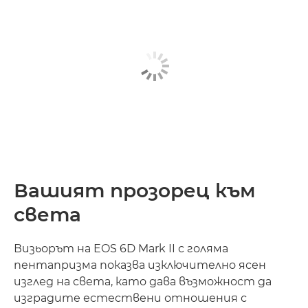
Вашият прозорец към
света
Визьорът на EOS 6D Mark II с голяма
пентапризма показва изключително ясен
изглед на света, като дава възможност да
изградите естествени отношения с