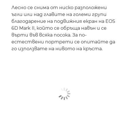
Лесно се снима от ниско разположени
ъгли или над главите на големи групи
благодарение на подвижния екран на EOS
6D Mark II, който се обръща навън и се
върти във всяка посока. За по-
естествени портрети се опитайте да
го използвате на нивото на кръста.