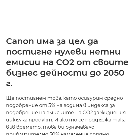
Canon има за цел да
постигне нулеви нетни
емисии на CO2 от своите
бизнес дейности до 2050
г.
Ще постигнем това, като осигурим средно
подобрение от 3% на година в индекса за
подобрение на емисиите на CO2 за жизнения
цикъл за продукт. И ако то се поддържа така
във времето, това би означавало
приблизително 50% намаление спрямо