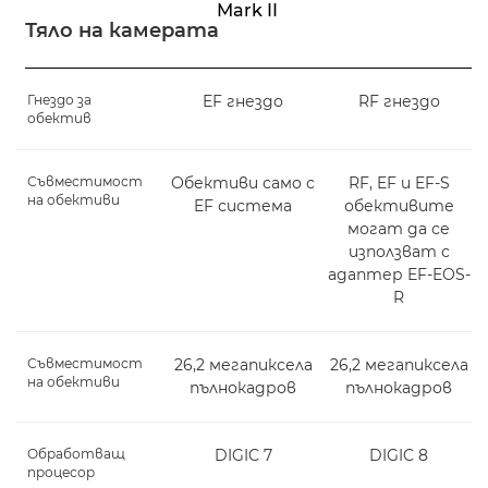
Mark II
Тяло на камерата
Гнездо за
EF гнездо
RF гнездо
обектив
Съвместимост
Обективи само с
RF, EF и EF-S
на обективи
EF система
обективите
могат да се
използват с
адаптер EF-EOS-
R
Съвместимост
26,2 мегапиксела
26,2 мегапиксела
на обективи
пълнокадров
пълнокадров
Обработващ
DIGIC 7
DIGIC 8
процесор