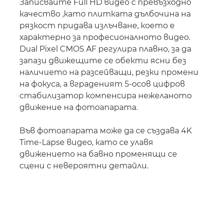
Записвайте Full HD видео с превъзходно
качество ,като плитката дълбочина на
рязкост придава излъчване, което е
характерно за професионалното видео.
Dual Pixel CMOS AF регулира плавно, за да
запази движещите се обекти ясни без
наличието на разсейващи, резки промени
на фокуса, а вграденият 5-осов цифров
стабилизатор компенсира нежеланото
движение на фотоапарата.
Във фотоапарата може да се създава 4K
Time-Lapse видео, като се улавя
движението на бавно променящи се
сцени с невероятни детайли.