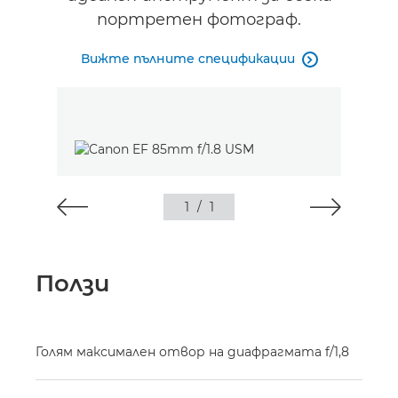
портретен фотограф.
Вижте пълните спецификации

1
/
1
Ползи
Голям максимален отвор на диафрагмата f/1,8