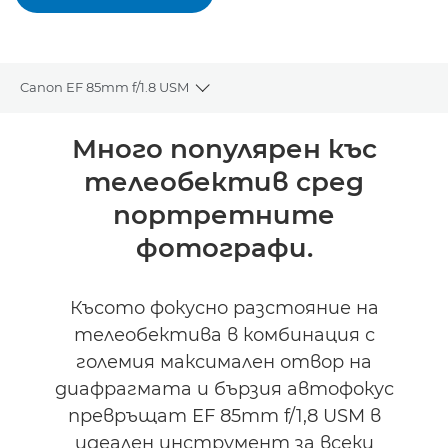
Canon EF 85mm f/1.8 USM
Toggle breadcrumbs
Преглед
Много популярен къс
телеобектив сред
Спецификации
портретните
фотографи.
Късото фокусно разстояние на
телеобектива в комбинация с
големия максимален отвор на
диафрагмата и бързия автофокус
превръщат EF 85mm f/1,8 USM в
идеален инструмент за всеки