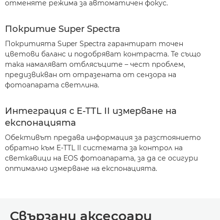
отменяте режима за автоматичен фокус.
Покритие Super Spectra
Покритията Super Spectra гарантират точен
цветови баланс и подобряват контраста. Те също
така намаляват отблясъците – чест проблем,
предизвикван от отразената от сензора на
фотоапарата светлина.
Интеграция с E-TTL II измерване на
експонацията
Обективът предава информация за разстоянието
обратно към E-TTL II системата за контрол на
светкавици на EOS фотоапарата, за да се осигури
оптимално измерване на експонацията.
Свързани аксесоари