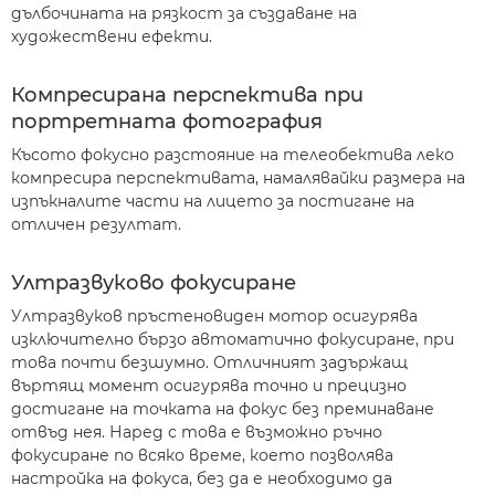
дълбочината на рязкост за създаване на
художествени ефекти.
Компресирана перспектива при
портретната фотография
Късото фокусно разстояние на телеобектива леко
компресира перспективата, намалявайки размера на
изпъкналите части на лицето за постигане на
отличен резултат.
Ултразвуково фокусиране
Ултразвуков пръстеновиден мотор осигурява
изключително бързо автоматично фокусиране, при
това почти безшумно. Отличният задържащ
въртящ момент осигурява точно и прецизно
достигане на точката на фокус без преминаване
отвъд нея. Наред с това е възможно ръчно
фокусиране по всяко време, което позволява
настройка на фокуса, без да е необходимо да