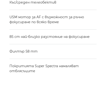
Къс/среден телеобектив
USM мотор за AF с възможност за ръчно
фокусиране по всяко време
85 cm най-близко разстояние на фокусиране
Филтър 58 mm
Покритията Super Spectra намаляват
отблясъците