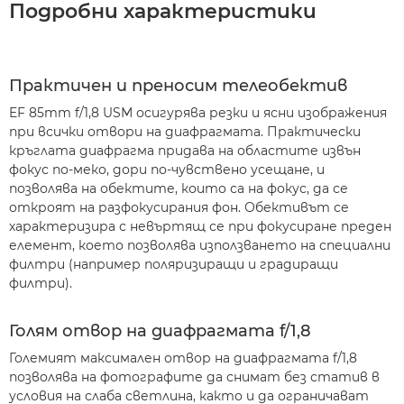
Подробни характеристики
Практичен и преносим телеобектив
EF 85mm f/1,8 USM осигурява резки и ясни изображения
при всички отвори на диафрагмата. Практически
кръглата диафрагма придава на областите извън
фокус по-меко, дори по-чувствено усещане, и
позволява на обектите, които са на фокус, да се
откроят на разфокусирания фон. Обективът се
характеризира с невъртящ се при фокусиране преден
елемент, което позволява използването на специални
филтри (например поляризиращи и градиращи
филтри).
Голям отвор на диафрагмата f/1,8
Големият максимален отвор на диафрагмата f/1,8
позволява на фотографите да снимат без статив в
условия на слаба светлина, както и да ограничават