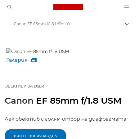
Canon Logo, back to ho
Canon EF 85mm f/1.8 USM - Обективи – обективи за фотоапарати
Прев
Canon
Обективи за фотоапарат Canon
Галерия

ОБЕКТИВИ ЗА DSLR
Canon
EF 85mm f/1.8 USM
Лек обектив с голям отвор на диафрагмата
ВИЖТЕ НОВИЯ МОДЕЛ