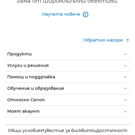
гама от широкоъгълни обективи.
Научете повече

Обратно нагоре
Продукти
Услуги и решения
Помощ и поддръжка
Обучение и образование
Относно Canon
Моят акаунт
Общи условия
Известие за бисквитки
Достъпност