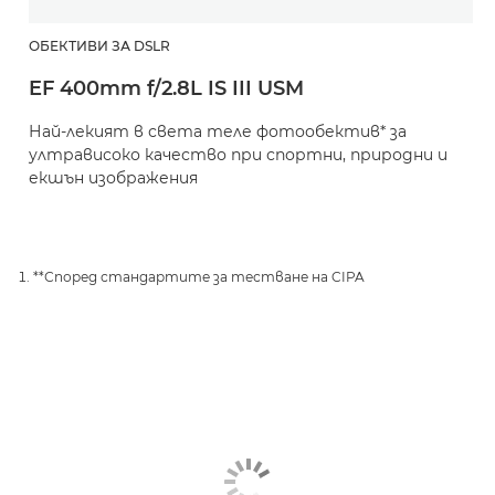
ОБЕКТИВИ ЗА DSLR
EF 400mm f/2.8L IS III USM
Най-лекият в света теле фотообектив* за
ултрависоко качество при спортни, природни и
екшън изображения
**Според стандартите за тестване на CIPA