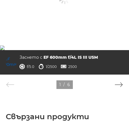
Заснето с
EF 600mm f/4L IS III USM
отвор на диафрагмата
скорост на затвора
ISO



f/5.0
1/2500
2500
1
/
6
Свързани продукти