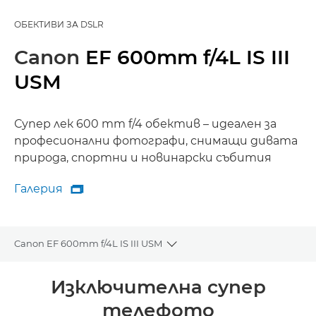
ОБЕКТИВИ ЗА DSLR
Canon
EF 600mm f/4L IS III
USM
Супер лек 600 mm f/4 обектив – идеален за
професионални фотографи, снимащи дивата
природа, спортни и новинарски събития
Галерия

Галерия
Canon EF 600mm f/4L IS III USM
Toggle breadcrumbs
Преглед
Изключителна супер
телефото
Спецификации