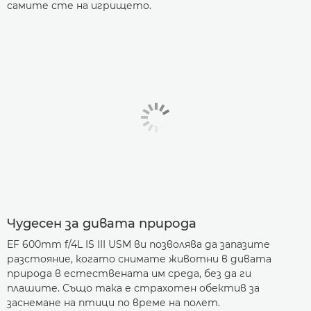
самите сте на игрището.
Чудесен за дивата природа
EF 600mm f/4L IS III USM ви позволява да запазите
разстояние, когато снимате животни в дивата
природа в естествената им среда, без да ги
плашите. Също така е страхотен обектив за
заснемане на птици по време на полет.