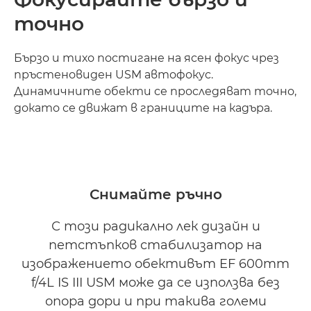
точно
Бързо и тихо постигане на ясен фокус чрез
пръстеновиден USM автофокус.
Динамичните обекти се проследяват точно,
докато се движат в границите на кадъра.
Снимайте ръчно
С този радикално лек дизайн и
петстъпков стабилизатор на
изображението обективът EF 600mm
f/4L IS III USM може да се използва без
опора дори и при такива големи