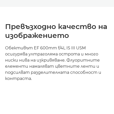
Превъзходно качество на
изображението
Обективът EF 600mm f/4L IS III USM
осигурява ултраголяма острота и много
ниски нива на изкривяване. Флуоритните
елементи намаляват цветните ленти и
подсилват разделителната способност и
контраста.