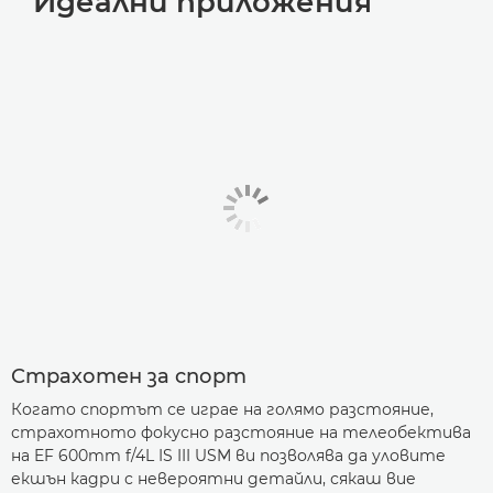
Идеални приложения
Страхотен за спорт
Когато спортът се играе на голямо разстояние,
страхотното фокусно разстояние на телеобектива
на EF 600mm f/4L IS III USM ви позволява да уловите
екшън кадри с невероятни детайли, сякаш вие