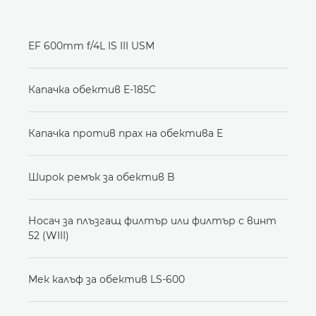
EF 600mm f/4L IS III USM
Капачка обектив E-185C
Капачка против прах на обектива E
Широк ремък за обектив B
Носач за плъзгащ филтър или филтър с винт
52 (WIII)
Мек калъф за обектив LS-600