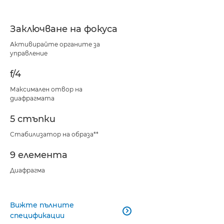
Заключване на фокуса
Активирайте органите за
управление
f/4
Максимален отвор на
диафрагмата
5 стъпки
Стабилизатор на образа**
9 елемента
Диафрагма
Вижте пълните

спецификации