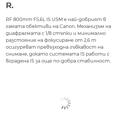
R.
RF 800mm F5.6L IS USM е най-добрият в
гамата обективи на Canon. Механизъм на
диафрагмата с 1/8 стъпки и минимално
разстояние на фокусиране от 2,6 m
осигуряват превъзходна гъвкавост на
снимане, докато системата IS работи с
вградена IS за още по-добра стабилност.