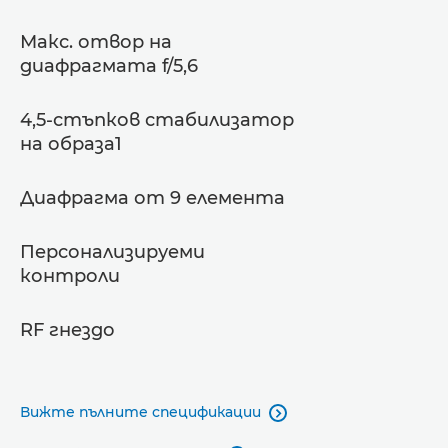
Макс. отвор на
диафрагмата f/5,6
4,5-стъпков стабилизатор
на образа1
Диафрагма от 9 елемента
Персонализируеми
контроли
RF гнездо
Вижте пълните спецификации
