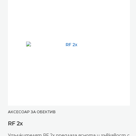
АКСЕСОАР ЗА ОБЕКТИВ
RF 2x
Удължителят RF 2x предлага яснота и гъвкавост с