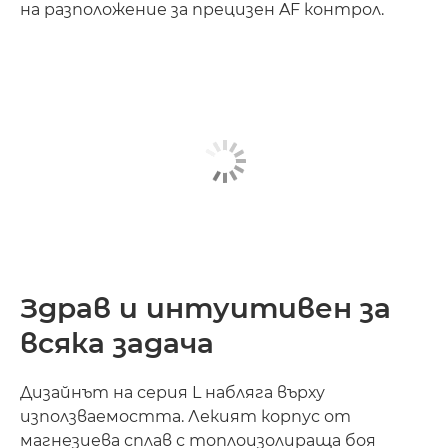
на разположение за прецизен AF контрол.
Здрав и интуитивен за
всяка задача
Дизайнът на серия L набляга върху
използваемостта. Лекият корпус от
магнезиева сплав с топлоизолираща боя