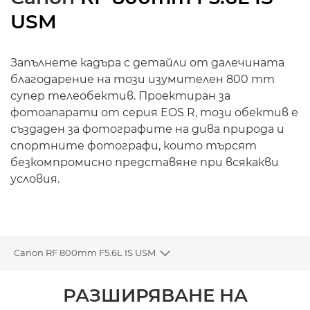
USM
Запълнете кадъра с детайли от далечината
благодарение на този изумителен 800 mm
супер телеобектив. Проектиран за
фотоапарати от серия EOS R, този обектив е
създаден за фотографите на дива природа и
спортните фотографи, които търсят
безкомпромисно представяне при всякакви
условия.
Canon RF 800mm F5.6L IS USM
Toggle breadcrumbs
Преглед
РАЗШИРЯВАНЕ НА