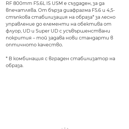
RF 800mm F5.6L IS USM е създаден, за да
впечатлява. От бърза диафрагма F5.6 и 4,5-
стъпкова стабилизация на образа* за лесно
управление до елементи на обектива от
флуор, UD и Super UD с усъвършенствани
покрития – той задава нови стандарти в
оптичното качество.
* В комбинация с вграден стабилизатор на
образа.