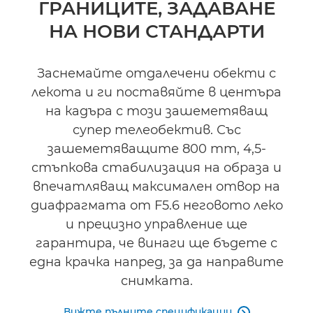
ГРАНИЦИТЕ, ЗАДАВАНЕ
Спецификации
НА НОВИ СТАНДАРТИ
Поддръжка
Заснемайте отдалечени обекти с
лекота и ги поставяйте в центъра
на кадъра с този зашеметяващ
супер телеобектив. Със
зашеметяващите 800 mm, 4,5-
стъпкова стабилизация на образа и
впечатляващ максимален отвор на
диафрагмата от F5.6 неговото леко
и прецизно управление ще
гарантира, че винаги ще бъдете с
една крачка напред, за да направите
снимката.
Вижте пълните спецификации
