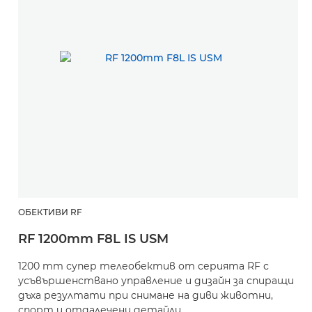
ОБЕКТИВИ RF
RF 1200mm F8L IS USM
1200 mm супер телеобектив от серията RF с
усъвършенствано управление и дизайн за спиращи
дъха резултати при снимане на диви животни,
спорт и отдалечени детайли.