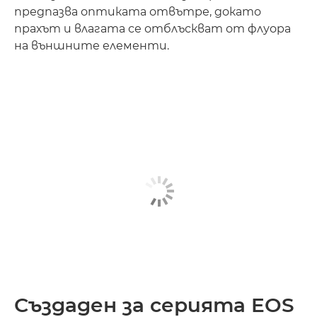
предпазва оптиката отвътре, докато
прахът и влагата се отблъскват от флуора
на външните елементи.
Създаден за серията EOS