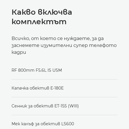
Какво включва
комплектът
Всичко, от което се нуждаете, за да
заснемете изумителни супер телефото
кадри
RF 800mm F5.6L IS USM
Капачка обектив E-180E
Сенник за обектив ET-155 (WIII)
Мек калъф за обектив LS600