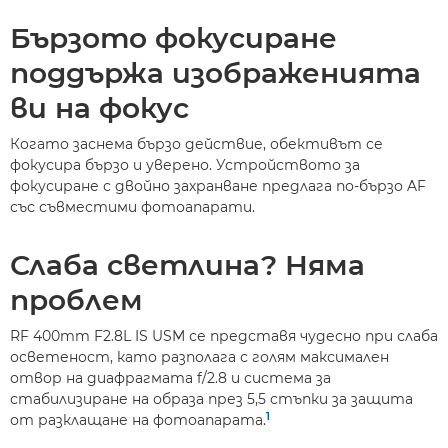
Бързото фокусиране
поддържа изображенията
ви на фокус
Когато заснема бързо действие, обективът се
фокусира бързо и уверено. Устройството за
фокусиране с двойно захранване предлага по-бързо AF
със съвместими фотоапарати.
Слаба светлина? Няма
проблем
RF 400mm F2.8L IS USM се представя чудесно при слаба
осветеност, като разполага с голям максимален
отвор на диафрагмата f/2.8 и система за
стабилизиране на образа през 5,5 стъпки за защита
1
от разклащане на фотоапарата.