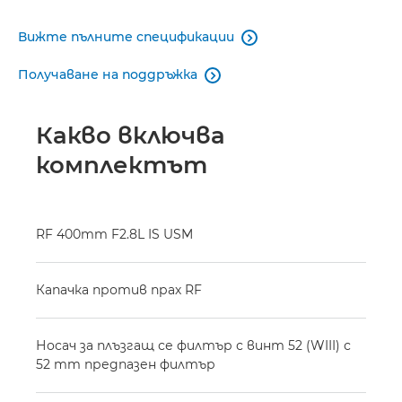
Вижте пълните спецификации

Получаване на поддръжка

Какво включва
комплектът
RF 400mm F2.8L IS USM
Капачка против прах RF
Носач за плъзгащ се филтър с винт 52 (WIII) с
52 mm предпазен филтър