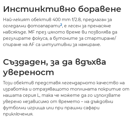
Инстинктивно боравене
Най-лекият обектив 400 mm f/2.8, предлаган за
2
огледални фотоапарати
, е лесен за пренасяне
навсякъде. MF през цялото време ви позволява да
регулирате фокуса, а бутоните за стартиране/
спиране на AF са интуитивни за намиране.
Създаден, за да вдъхва
увереност
Този обектив представя легендарното качество на
изработка и отразяващото топлината покритие от
нашата серия L, така че можете да го използвате
уверено независимо от времето – на дъждовни
футболни игрища или при прашни сафари
приключения.