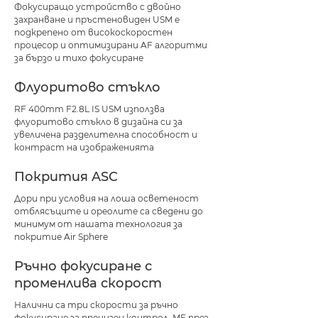
Фокусиращо устройство с двойно
захранване и пръстеновиден USM е
подкрепено от високоскоростен
процесор и оптимизирани AF алгоритми
за бързо и тихо фокусиране
Флуоритово стъкло
RF 400mm F2.8L IS USM използва
флуоритово стъкло в дизайна си за
увеличена разделителна способност и
контраст на изображенията
Покрития ASC
Дори при условия на лоша осветеност
отблясъците и ореолите са сведени до
минимум от нашата технология за
покритие Air Sphere
Ръчно фокусиране с
променлива скорост
Налични са три скорости за ръчно
фокусиране за прецизен контрол. MF през