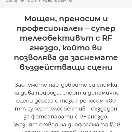
Canon RF 400mm F2.8L IS USM
Toggle breadcrumbs
Преглед
Мощен, преносим и
професионален – супер
Спецификации
телеобективът с RF
Поддръжка
гнездо, който ви
позволява да заснемате
въздействащи сцени
Заснемете най-добрите си снимки
на дива природа, спорт и динамични
сцени досега с този преносим 400
mm супер телеобектив – създаден
за фотоапарати с RF гнездо.
Бързият отвор на диафрагмата f/2.8