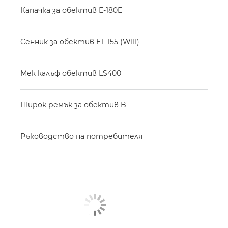
Капачка за обектив E-180E
Сенник за обектив ET-155 (WIII)
Мек калъф обектив LS400
Широк ремък за обектив B
Ръководство на потребителя