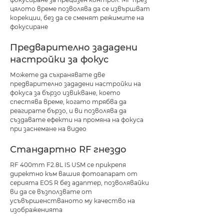
цялото време позволява да се извършват
корекции, без да се сменят режимите на
фокусиране
Предварително зададени
настройки за фокус
Можете да съхранявате две
предварително зададени настройки на
фокуса за бързо извикване, което
спестява време, когато трябва да
реагирате бързо, и ви позволява да
създавате ефекти на промяна на фокуса
при заснемане на видео
Стандартно RF гнездо
RF 400mm F2.8L IS USM се прикрепя
директно към вашия фотоапарат от
серията EOS R без адаптер, позволявайки
ви да се възползвате от
усъвършенстваното му качество на
изображенията