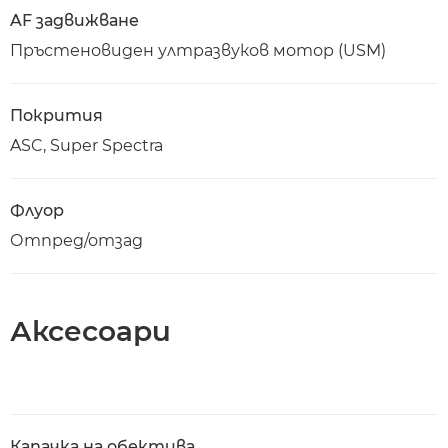
AF задвижване
Пръстеновиден ултразвуков мотор (USM)
Покрития
ASC, Super Spectra
Флуор
Отпред/отзад
Аксесоари
Капачка на обектива