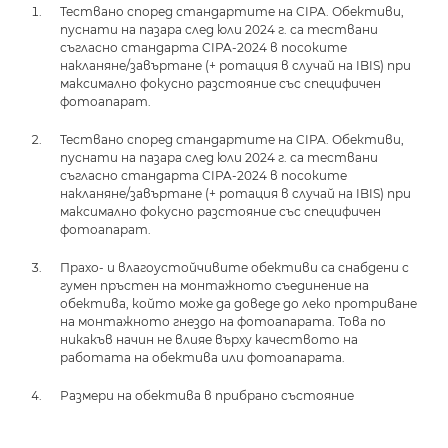
Тествано според стандартите на CIPA. Обективи,
пуснати на пазара след юли 2024 г. са тествани
съгласно стандарта CIPA-2024 в посоките
накланяне/завъртане (+ ротация в случай на IBIS) при
максимално фокусно разстояние със специфичен
фотоапарат.
Тествано според стандартите на CIPA. Обективи,
пуснати на пазара след юли 2024 г. са тествани
съгласно стандарта CIPA-2024 в посоките
накланяне/завъртане (+ ротация в случай на IBIS) при
максимално фокусно разстояние със специфичен
фотоапарат.
Прахо- и влагоустойчивите обективи са снабдени с
гумен пръстен на монтажното съединение на
обектива, който може да доведе до леко протриване
на монтажното гнездо на фотоапарата. Това по
никакъв начин не влияе върху качеството на
работата на обектива или фотоапарата.
Размери на обектива в прибрано състояние