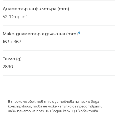
Диаметър на филтъра (mm)
52 "Drop in"
4
Макс. диаметър x дължина (mm)
163 x 367
Тегло (g)
2890
Въпреки че обективът е с устойчива на прах и вода
конструкция, това не може напълно да предотврати
навлизането на прах или водни капчици в обектива.