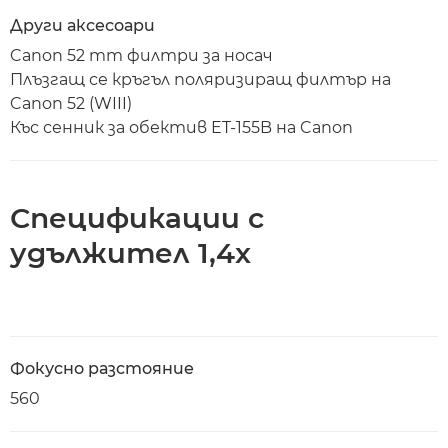
Други аксесоари
Canon 52 mm филтри за носач
Плъзгащ се кръгъл поляризиращ филтър на
Canon 52 (WIII)
Къс сенник за обектив ET-155B на Canon
Спецификации с
удължител 1,4x
Фокусно разстояние
560