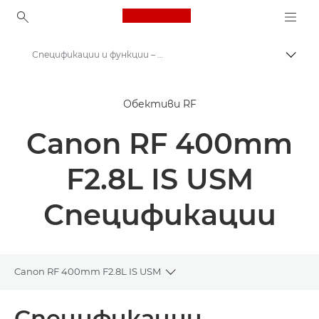
Canon Logo, back to ho
Спецификации и функции – Canon RF 400mm F2.8L IS USM – RF обективи
Прев
Canon
Обективи RF
Обективи за фотоапарат Canon
Canon RF 400mm
Canon RF 400mm F2.8L IS USM – RF обективи
F2.8L IS USM
Спецификации
Canon RF 400mm F2.8L IS USM
Toggle breadcrumbs
Преглед
Спецификации