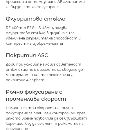
процесор и оптимизирани AF алгоритми
за бързо и тихо фокусиране
Флуоритово стъкло
RF 400mm F2.8L IS USM използва
флуоритово стъкло в дизайна си за
увеличена разделителна способност и
контраст на изображенията
Покрития ASC
Дори при условия на лоша осветеност
отблясъците и ореолите са сведени до
минимум от нашата технология за
покритие Air Sphere
Ръчно фокусиране с
променлива скорост
Налични са три скорости за ръчно
фокусиране за прецизен контрол. MF през
цялото време позволява да се извършват
корекции, без да се сменят режимите на
фокусиране