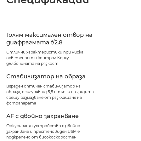
Спецификации
Поддръжка
Голям максимален отвор на
диафрагмата f/2.8
Отлични характеристики при ниска
осветеност и контрол върху
дълбочината на рязкост
Стабилизатор на образа
Вграден оптичен стабилизатор на
образа, осигуряващ 5,5 стъпки на защита
срещу размазване от разклащане на
фотоапарата
AF с двойно захранване
Фокусиращо устройство с двойно
захранване и пръстеновиден USM е
подкрепено от високоскоростен