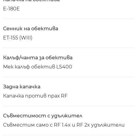
E-180E
Сенник на обектива
ET-155 (WIII)
Калъф/чанта за обектива
Мек калъф обектив LS400
Задна капачка
Капачка против прах RF
Съвместимост с удължител
Съвместим само с RF 1.4x и RF 2x удължители