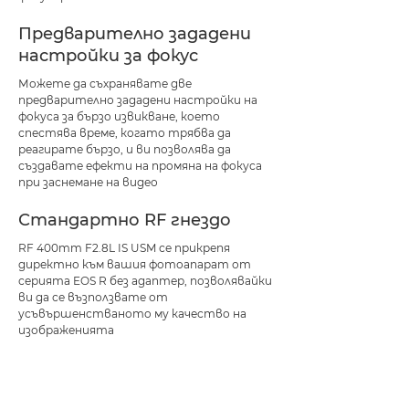
Предварително зададени
настройки за фокус
Можете да съхранявате две
предварително зададени настройки на
фокуса за бързо извикване, което
спестява време, когато трябва да
реагирате бързо, и ви позволява да
създавате ефекти на промяна на фокуса
при заснемане на видео
Стандартно RF гнездо
RF 400mm F2.8L IS USM се прикрепя
директно към вашия фотоапарат от
серията EOS R без адаптер, позволявайки
ви да се възползвате от
усъвършенстваното му качество на
изображенията