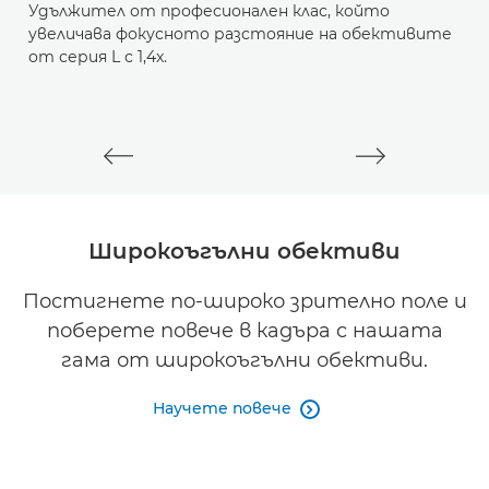
Удължител от професионален клас, който
У
увеличава фокусното разстояние на обективите
у
от серия L с 1,4x.
о
Широкоъгълни обективи
Постигнете по-широко зрително поле и
поберете повече в кадъра с нашата
гама от широкоъгълни обективи.
Научете повече
