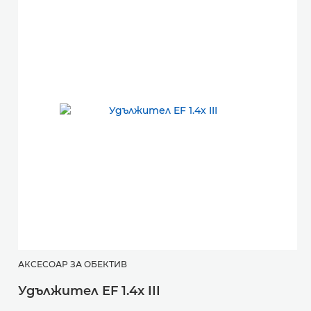
АКСЕСОАР ЗА ОБЕКТИВ
А
Удължител EF 1.4x III
У