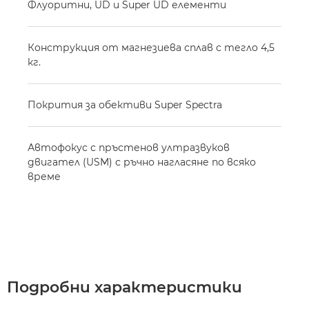
Флуоритни, UD и Super UD елементи
Конструкция от магнезиева сплав с тегло 4,5
кг.
Покрития за обективи Super Spectra
Автофокус с пръстенов ултразвуков
двигател (USM) с ръчно нагласяне по всяко
време
Подробни характеристики