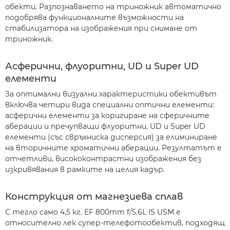
обекти. Разпознаването на триножник автоматично
подобрява функционалните възможности на
стабилизатора на изображения при снимане от
триножник.
Асферични, флуоритни, UD и Super UD
елементи
За оптимални визуални характеристики обективът
включва четири вида специални оптични елементи:
асферични елементи за коригиране на сферичните
аберации и пречупващи флуоритни, UD и Super UD
елементи (със свръхниска дисперсия) за елиминиране
на вторичните хроматични аберации. Резултатът е
отчетливи, висококонтрастни изображения без
изкривявания в рамките на целия кадър.
Конструкция от магнезиева сплав
С тегло само 4,5 кг. EF 800mm f/5.6L IS USM е
относително лек супер-телефотообектив, подходящ