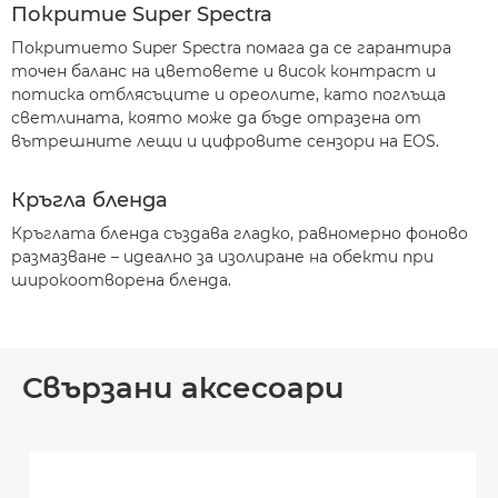
Покритие Super Spectra
Покритието Super Spectra помага да се гарантира
точен баланс на цветовете и висок контраст и
потиска отблясъците и ореолите, като поглъща
светлината, която може да бъде отразена от
вътрешните лещи и цифровите сензори на EOS.
Кръгла бленда
Кръглата бленда създава гладко, равномерно фоново
размазване – идеално за изолиране на обекти при
широкоотворена бленда.
Свързани аксесоари