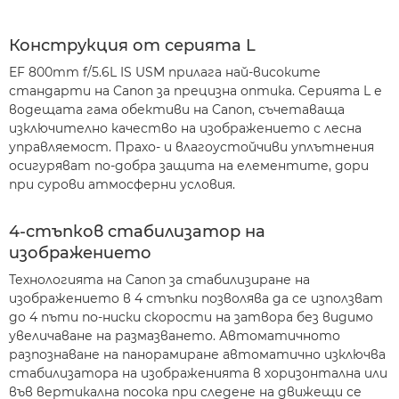
Конструкция от серията L
EF 800mm f/5.6L IS USM прилага най-високите
стандарти на Canon за прецизна оптика. Серията L е
водещата гама обективи на Canon, съчетаваща
изключително качество на изображението с лесна
управляемост. Прахо- и влагоустойчиви уплътнения
осигуряват по-добра защита на елементите, дори
при сурови атмосферни условия.
4-стъпков стабилизатор на
изображението
Технологията на Canon за стабилизиране на
изображението в 4 стъпки позволява да се използват
до 4 пъти по-ниски скорости на затвора без видимо
увеличаване на размазването. Автоматичното
разпознаване на панорамиране автоматично изключва
стабилизатора на изображенията в хоризонтална или
във вертикална посока при следене на движещи се