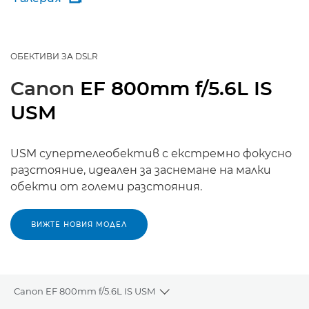
ОБЕКТИВИ ЗА DSLR
Canon
EF 800mm f/5.6L IS
USM
USM супертелеобектив с екстремно фокусно
разстояние, идеален за заснемане на малки
обекти от големи разстояния.
ВИЖТЕ НОВИЯ МОДЕЛ
Canon EF 800mm f/5.6L IS USM
Toggle breadcrumbs