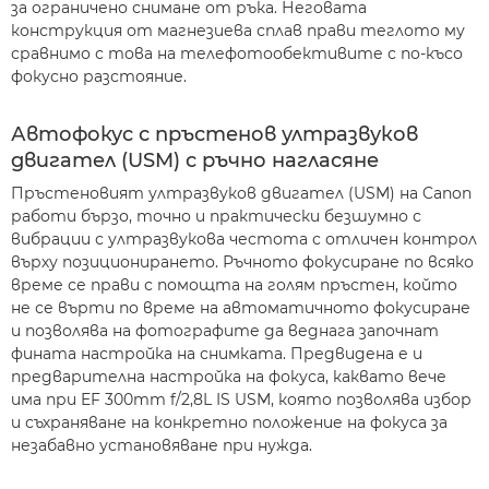
за ограничено снимане от ръка. Неговата
конструкция от магнезиева сплав прави теглото му
сравнимо с това на телефотообективите с по-късо
фокусно разстояние.
Автофокус с пръстенов ултразвуков
двигател (USM) с ръчно нагласяне
Пръстеновият ултразвуков двигател (USM) на Canon
работи бързо, точно и практически безшумно с
вибрации с ултразвукова честота с отличен контрол
върху позиционирането. Ръчното фокусиране по всяко
време се прави с помощта на голям пръстен, който
не се върти по време на автоматичното фокусиране
и позволява на фотографите да веднага започнат
фината настройка на снимката. Предвидена е и
предварителна настройка на фокуса, каквато вече
има при EF 300mm f/2,8L IS USM, която позволява избор
и съхраняване на конкретно положение на фокуса за
незабавно установяване при нужда.