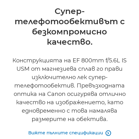
Преглед
Супер-
телефотообективът с
Спецификации
безкомпромисно
качество.
Конструкцията на EF 800mm f/5.6L IS
USM от магнезиева сплав го прави
изключително лек супер-
телефотообектив. Превъзходната
оптика на Canon осигурява отлично
качество на изображението, като
едновременно с това намалява
размерите на обектива.
Вижте пълните спецификации
