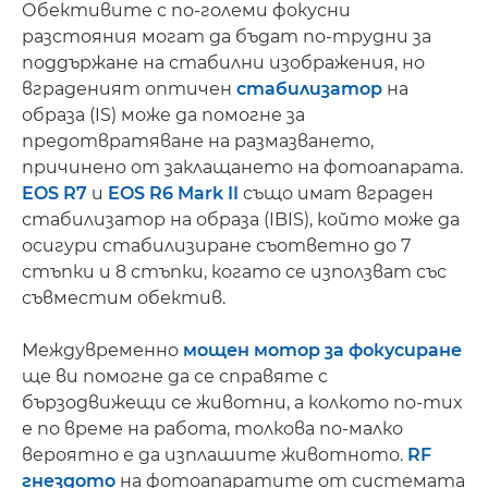
Обективите с по-големи фокусни
разстояния могат да бъдат по-трудни за
поддържане на стабилни изображения, но
вграденият оптичен
стабилизатор
на
образа (IS) може да помогне за
предотвратяване на размазването,
причинено от заклащането на фотоапарата.
EOS R7
и
EOS R6 Mark II
също имат вграден
стабилизатор на образа (IBIS), който може да
осигури стабилизиране съответно до 7
стъпки и 8 стъпки, когато се използват със
съвместим обектив.
Междувременно
мощен мотор за фокусиране
ще ви помогне да се справяте с
бързодвижещи се животни, а колкото по-тих
е по време на работа, толкова по-малко
вероятно е да изплашите животното.
RF
гнездото
на фотоапаратите от системата