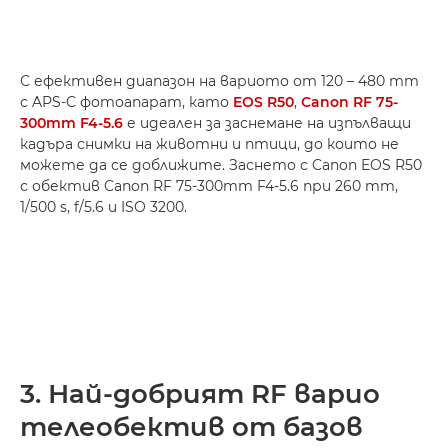
С ефективен диапазон на вариото от 120 – 480 mm
с APS-C фотоапарат, като
EOS R50
,
Canon RF 75-
300mm F4-5.6
е идеален за заснемане на изпълващи
кадъра снимки на животни и птици, до които не
можете да се доближите. Заснето с Canon EOS R50
с обектив Canon RF 75-300mm F4-5.6 при 260 mm,
1/500 s, f/5.6 и ISO 3200.
3. Най-добрият RF варио
телеобектив от базов