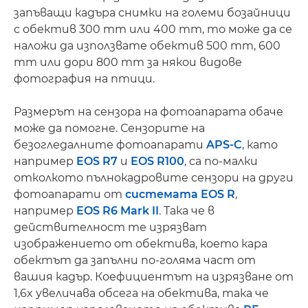
запъващи кадъра снимки на големи бозайници
с обектив 300 mm или 400 mm, то може да се
наложи да използвате обектив 500 mm, 600
mm или дори 800 mm за някои видове
фотография на птици.
Размерът на сензора на фотоапарата обаче
може да помогне. Сензорите на
безогледалните фотоапарати
APS-C
, като
например
EOS R7
и
EOS R100
, са по-малки
отколкото пълнокадровите сензори на други
фотоапарати от
системата EOS R
,
например
EOS R6 Mark II
. Така че в
действителност те изрязват
изображението от обектива, което кара
обектът да запълни по-голяма част от
вашия кадър. Коефициентът на изрязване от
1,6x увеличава обсега на обектива, така че