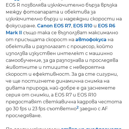
EOS R позволява изключително бърза връзка
между фотоапарата и обектива за
изключително бързи и надеждни скорости на
фокусиране.
Canon EOS R7
,
EOS R10
и
EOS R6
Mark II
също така се възползват максимално
от присъщата скорост на
автофокуса
на
обектива и разполагат с процесор, който
използва изкуствен интелект с машинно
самообучение, за да разпознава и проследява
животните и птиците с невероятна
скорост и ефективност. За да сте сигурни,
че ще постигнете динамична снимка на
дивата природа, най-добре е да заснемете
серия от снимки, а EOS R7 и EOS R10
предоставят светкавична кадрова честота
2
до 30 fps и 23 fps съответно
заедно с AF
проследяване.