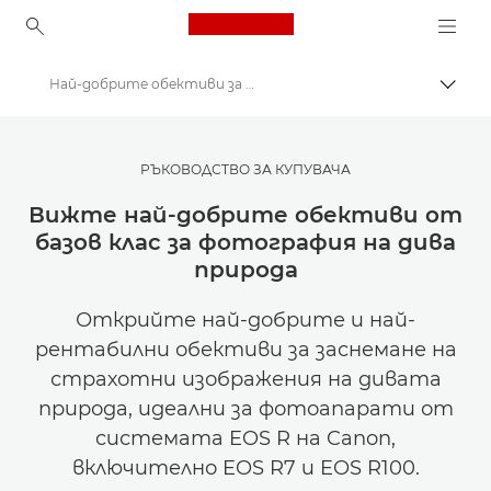
Canon Logo, back to ho
Най-добрите обективи за снимане на дива природа
Прев
Canon
Вдъхновете се | Съвети за фотография и печат и ръководства за купувача
РЪКОВОДСТВО ЗА КУПУВАЧА
Съвети и техники за фотография и печат
Вижте най-добрите обективи от
базов клас за фотография на дива
природа
Открийте най-добрите и най-
рентабилни обективи за заснемане на
страхотни изображения на дивата
природа, идеални за фотоапарати от
системата EOS R на Canon,
включително EOS R7 и EOS R100.