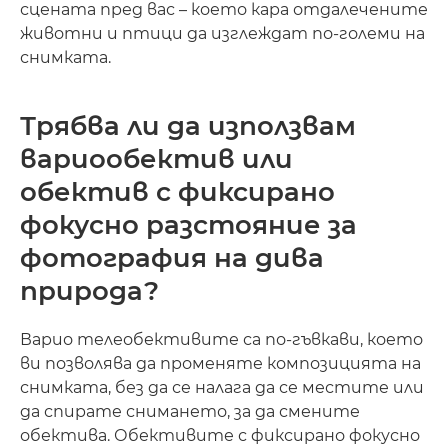
сцената пред вас – което кара отдалечените
животни и птици да изглеждат по-големи на
снимката.
Трябва ли да използвам
вариообектив или
обектив с фиксирано
фокусно разстояние за
фотография на дива
природа?
Варио телеобективите са по-гъвкави, което
ви позволява да променяте композицията на
снимката, без да се налага да се местите или
да спирате снимането, за да смените
обектива. Обективите с фиксирано фокусно