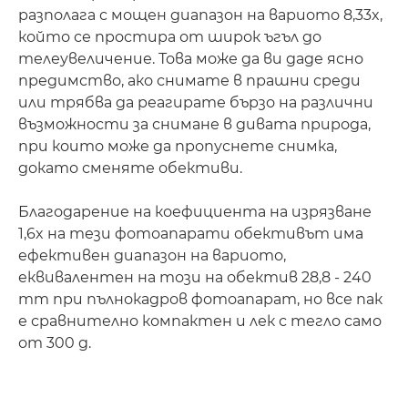
разполага с мощен диапазон на вариото 8,33x,
който се простира от широк ъгъл до
телеувеличение. Това може да ви даде ясно
предимство, ако снимате в прашни среди
или трябва да реагирате бързо на различни
възможности за снимане в дивата природа,
при които може да пропуснете снимка,
докато сменяте обективи.
Благодарение на коефициента на изрязване
1,6x на тези фотоапарати обективът има
ефективен диапазон на вариото,
еквивалентен на този на обектив 28,8 - 240
mm при пълнокадров фотоапарат, но все пак
е сравнително компактен и лек с тегло само
от 300 g.