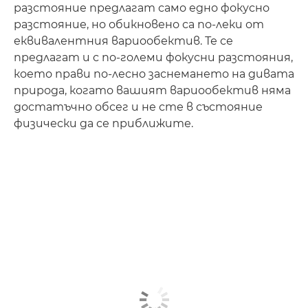
разстояние предлагат само едно фокусно
разстояние, но обикновено са по-леки от
еквивалентния вариообектив. Те се
предлагат и с по-големи фокусни разстояния,
което прави по-лесно заснемането на дивата
природа, когато вашият вариообектив няма
достатъчно обсег и не сте в състояние
физически да се приближите.