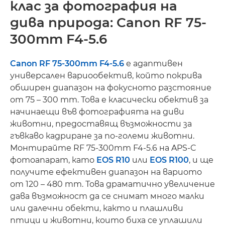
клас за фотография на
дива природа: Canon RF 75-
300mm F4-5.6
Canon RF 75-300mm F4-5.6
е адаптивен
универсален вариообектив, който покрива
обширен диапазон на фокусното разстояние
от 75 – 300 mm. Това е класически обектив за
начинаещи във фотографията на диви
животни, предоставящ възможности за
гъвкаво кадриране за по-големи животни.
Монтирайте RF 75-300mm F4-5.6 на APS-C
фотоапарат, като
EOS R10
или
EOS R100
, и ще
получите ефективен диапазон на вариото
от 120 – 480 mm. Това драматично увеличение
дава възможност да се снимат много малки
или далечни обекти, както и плашливи
птици и животни, които биха се уплашили