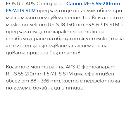
EOS R с APS-C сензори –
Canon RF-S 55-210mm
F5-7.1 IS STM
предлага още по-голям обсег при
максимално телеувеличение. Той всъщност е
малко по-лек от RF-S 18-150mm F3.5-6.3 IS STM и
предлага същите характеристики на
стабилизиране на образа от 4,5 стъпки, така
че е лесен за използване за заснемане на
дивата природа без статив.
Когато е монтиран на APS-C фотоапарат,
RF-S 55-210mm F5-7.1 IS STM има ефективен
обсег от 88 – 336 mm, което е перфектно за
по-големи бозайници и птици.