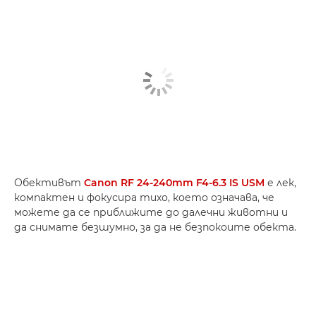
Обективът
Canon RF 24-240mm F4-6.3 IS USM
е лек,
компактен и фокусира тихо, което означава, че
можете да се приближите до далечни животни и
да снимате безшумно, за да не безпокоите обекта.