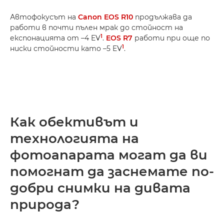
Автофокусът на
Canon EOS R10
продължава да
работи в почти пълен мрак до стойност на
1
експонацията от –4 EV
.
EOS R7
работи при още по
1
ниски стойности като –5 EV
.
Как обективът и
технологията на
фотоапарата могат да ви
помогнат да заснемате по-
добри снимки на дивата
природа?