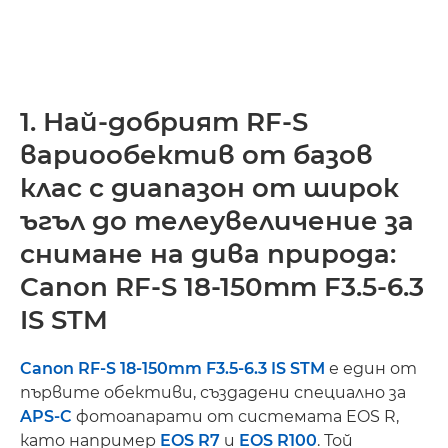
1. Най-добрият RF-S
вариообектив от базов
клас с диапазон от широк
ъгъл до телеувеличение за
снимане на дива природа:
Canon RF-S 18-150mm F3.5-6.3
IS STM
Canon RF-S 18-150mm F3.5-6.3 IS STM
е един от
първите обективи, създадени специално за
APS-C
фотоапарати от системата EOS R,
като например
EOS R7
и
EOS R100
. Той