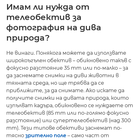
Имам ли нужда от
телеобектив за
фотография на дива
природа?
Не винаги. Понякога можете да използвате
широкоъгълен обектив – обикновено такъв с
фокусно разстояние 35 mm или по-малко – за
да заснемате снимки на диви животни в
тяхната среда, но ще трябва да се
приближите, за да снимате. Ако искате да
получите снимки на дивата природа, които
изпълват кадъра, обикновено се нуждаете от
телеобектив (85 mm или по-голямо фокусно
разстояние) или супертелеобектив (над 300
mm). Тези типове обективи заснемат по-
тясно
зрително поле
– само част от