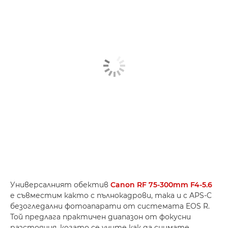
Универсалният обектив
Canon RF 75-300mm F4-5.6
е съвместим както с пълнокадрови, така и с APS-C
безогледални фотоапарати от системата EOS R.
Той предлага практичен диапазон от фокусни
разстояния, когато се учите как да снимате