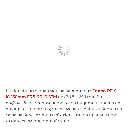
Ефективният диапазон на вариото на
Canon RF-S
18-150mm F3.5-6.3 IS STM
от 28,8 – 240 mm ви
позволява да отдалечите, за да видите нещата по-
обширно – идеално за заснемане на диви животни на
фона на великолепни пейзажи – или да приближите,
за да заснемете детайлите.