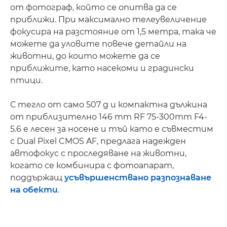
от фотограф, който се опитва да се
приближи. При максимално телеувеличение
фокусира на разстояние от 1,5 метра, така че
можете да уловите повече детайли на
животни, до които можете да се
приближите, като насекоми и градински
птици.
С тегло от само 507 g и компактна дължина
от приблизително 146 mm RF 75-300mm F4-
5.6 е лесен за носене и тъй като е съвместим
с Dual Pixel CMOS AF, предлага надежден
автофокус с проследяване на животни,
когато се комбинира с фотоапарат,
поддържащ
усъвършенствано разпознаване
на обекти
.