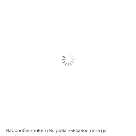
Вариообективът ви дава гъвкавостта да