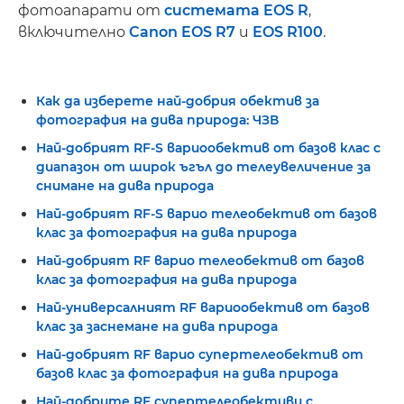
фотоапарати от
системата EOS R
,
включително
Canon EOS R7
и
EOS R100
.
Как да изберете най-добрия обектив за
фотография на дива природа: ЧЗВ
Най-добрият RF-S вариообектив от базов клас с
диапазон от широк ъгъл до телеувеличение за
снимане на дива природа
Най-добрият RF-S варио телеобектив от базов
клас за фотография на дива природа
Най-добрият RF варио телеобектив от базов
клас за фотография на дива природа
Най-универсалният RF вариообектив от базов
клас за заснемане на дива природа
Най-добрият RF варио супертелеобектив от
базов клас за фотография на дива природа
Най-добрите RF супертелеобективи с