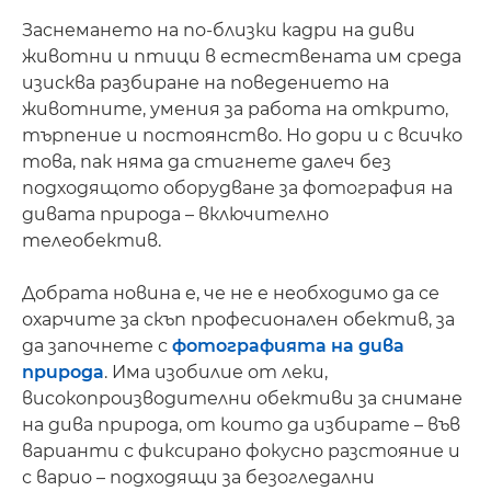
Заснемането на по-близки кадри на диви
животни и птици в естествената им среда
изисква разбиране на поведението на
животните, умения за работа на открито,
търпение и постоянство. Но дори и с всичко
това, пак няма да стигнете далеч без
подходящото оборудване за фотография на
дивата природа – включително
телеобектив.
Добрата новина е, че не е необходимо да се
охарчите за скъп професионален обектив, за
да започнете с
фотографията на дива
природа
. Има изобилие от леки,
високопроизводителни обективи за снимане
на дива природа, от които да избирате – във
варианти с фиксирано фокусно разстояние и
с варио – подходящи за безогледални