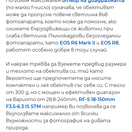
По-голям максимален
отвор на диафрагмата
(по-малко f-число) означава, че обективът
може да пропусне повече светлина във
фотоапарата, което може да помогне, ако
снимате бързодвижещи се животни при
слаба светлина. Пълнокадрови безогледални
фотоапарати, като
EOS R6 Mark II
и
EOS R8
,
работят особено добре в този случай.
И накрая трябва да вземете предвид размера
и теглото на обектива си, тъй като
вероятно ще предпочетете да носите
компактен и лек обектив със себе си. С тегло
от 300 g, но с мощен и ефективен диапазон
на вариото от 28.8-240mm,
RF-S 18-150mm
F3.5-6.3 IS STM
например ви позволява да се
възползвате максимално от всички
възможности за фотография на дивата
природа.