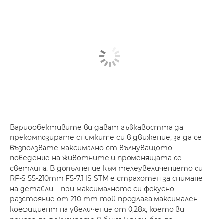
Вариообективите ви дават гъвкавостта да
прекомпозирате снимките си в движение, за да се
възползвате максимално от вълнуващото
поведение на животните и променящата се
светлина. В допълнение към телеувеличението си
RF-S 55-210mm F5-7.1 IS STM е страхотен за снимане
на детайли – при максималното си фокусно
разстояние от 210 mm той предлага максимален
коефициент на увеличение от 0,28x, което ви