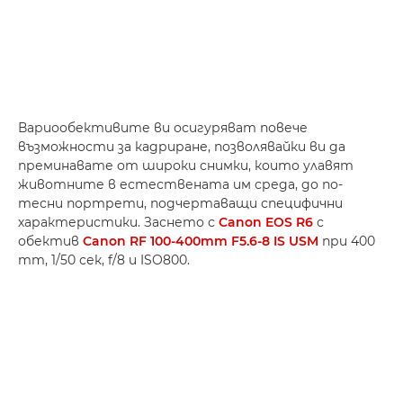
Вариообективите ви осигуряват повече
възможности за кадриране, позволявайки ви да
преминавате от широки снимки, които улавят
животните в естествената им среда, до по-
тесни портрети, подчертаващи специфични
характеристики. Заснето с
Canon EOS R6
с
обектив
Canon RF 100-400mm F5.6-8 IS USM
при 400
mm, 1/50 сек, f/8 и ISO800.