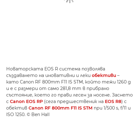
Новаторската EOS R система позволява
създаването на иновативни и леки
обективи
–
като Canon RF 800mm F11 IS STM, който тежи 1260 g
и е с размери от само 281,8 mm в прибрано
състояние, което го прави лесен за носене. Заснето
с
Canon EOS RP
(сега предшественик на
EOS R8
) с
обектив
Canon RF 800mm F11 IS STM
при 1/500 s, f/11 и
ISO 1250. © Ben Hall