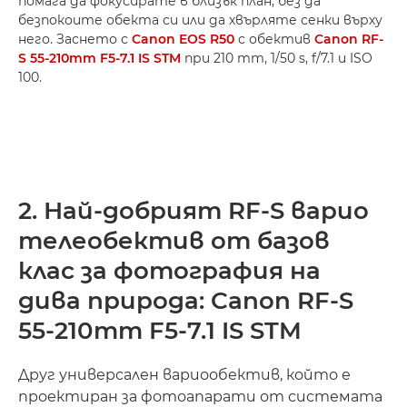
помага да фокусирате в близък план, без да
безпокоите обекта си или да хвърляте сенки върху
него. Заснето с
Canon EOS R50
с обектив
Canon RF-
S 55-210mm F5-7.1 IS STM
при 210 mm, 1/50 s, f/7.1 и ISO
100.
2. Най-добрият RF-S варио
телеобектив от базов
клас за фотография на
дива природа: Canon RF-S
55-210mm F5-7.1 IS STM
Друг универсален вариообектив, който е
проектиран за фотоапарати от системата