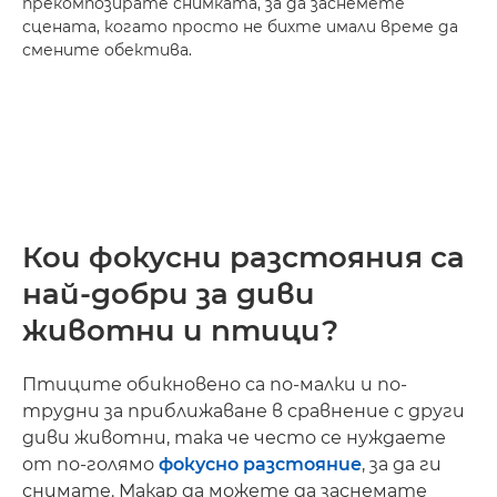
прекомпозирате снимката, за да заснемете
сцената, когато просто не бихте имали време да
смените обектива.
Кои фокусни разстояния са
най-добри за диви
животни и птици?
Птиците обикновено са по-малки и по-
трудни за приближаване в сравнение с други
диви животни, така че често се нуждаете
от по-голямо
фокусно разстояние
, за да ги
снимате. Макар да можете да заснемате