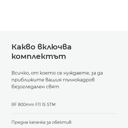
Какво включва
комплектът
Всичко, от което се нуждаете, за да
приближите вашия пълнокадров
безогледален свят
RF 800mm F11 IS STM
Предна капачка за обектив