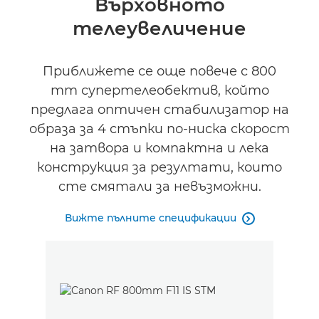
Върховното
телеувеличение
Спецификации
Поддръжка
Приближете се още повече с 800
mm супертелеобектив, който
предлага оптичен стабилизатор на
образа за 4 стъпки по-ниска скорост
на затвора и компактна и лека
конструкция за резултати, които
сте смятали за невъзможни.
Вижте пълните спецификации
