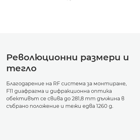
Революционни размери и
тегло
Благодарение на RF система за монтиране,
F11 диафрагма и дифракционна оптика
обективът се свива до 281,8 mm дължина в
събрано положение и тежи едва 1260 g.