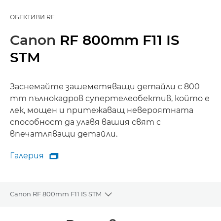
ОБЕКТИВИ RF
Canon
RF 800mm F11 IS
STM
Заснемайте зашеметяващи детайли с 800
mm пълнокадров супертелеобектив, който е
лек, мощен и притежаващ невероятната
способност да улавя вашия свят с
впечатляващи детайли.
Галерия

Галерия
Canon RF 800mm F11 IS STM
Toggle breadcrumbs
Преглед