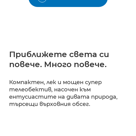
Приближете света си
повече. Много повече.
Компактен, лек и мощен супер
телеобектив, насочен към
ентусиастите на дивата природа,
търсещи върховния обсег.