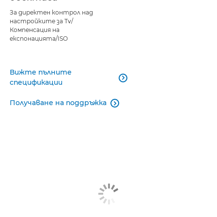
За директен контрол над
настройките за Tv/
Компенсация на
експонацията/ISO
Вижте пълните

спецификации
Получаване на поддръжка
