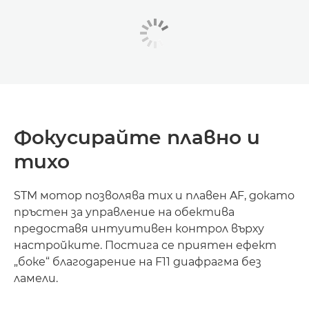
Фокусирайте плавно и
тихо
STM мотор позволява тих и плавен AF, докато
пръстен за управление на обектива
предоставя интуитивен контрол върху
настройките. Постига се приятен ефект
„боке“ благодарение на F11 диафрагма без
ламели.