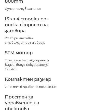
800mm
Супертелеувеличение
IS за 4 стъпки по-
ниска скорост на
затвора
Усъвършенстван
стабилизатор на образа
STM мотор
Тихо и гладко фокусиране за
видео, бързо фокусиране за
снимки
Компактен размер
281,8 mm в прибрано положение
Пръстен за
управление на
обектива