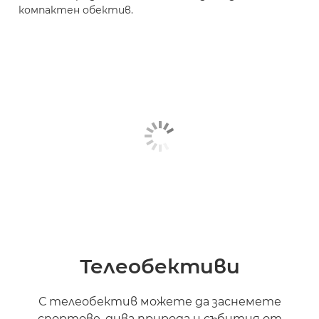
компактен обектив.
Телеобективи
С телеобектив можете да заснемете
спортове, дива природа и събития от