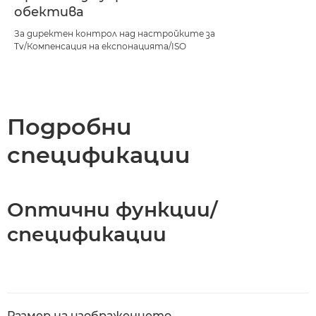
обектива
За директен контрол над настройките за
Tv/Компенсация на експонацията/ISO
Подробни
спецификации
Оптични функции/
спецификации
Размер на изображението