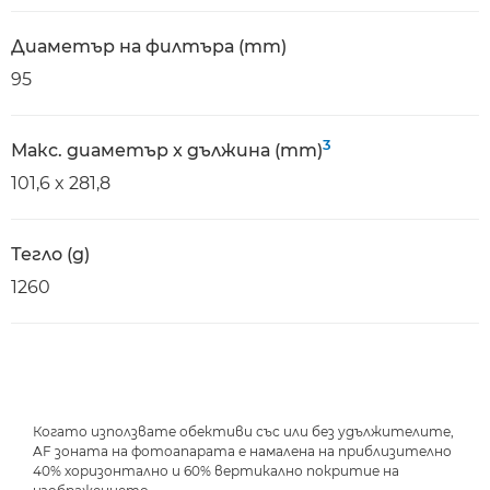
Диаметър на филтъра (mm)
95
3
Макс. диаметър x дължина (mm)
101,6 x 281,8
Тегло (g)
1260
Когато използвате обективи със или без удължителите,
AF зоната на фотоапарата е намалена на приблизително
40% хоризонтално и 60% вертикално покритие на