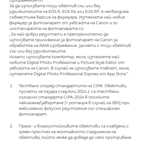
изображението.
За да използвате този обектив със или без
удължителите на EOS R, EOS Ra или EOS RP, е необходима
съвместима версия на фърмуера. Изтеглете най-новия
фърмуер за фотоапарат от уебсайта на Canon и го
инсталирайте на фотоапарата си.
„За най-добри резултати е препоръчително да
използвате приложения за фотоапарат на Canon за
обработка на RAW изображения, заснети с този обектив
със или без удължителите.
Когато използвате компютър, моля, изтеглете най-
новите Digital Photo Professional и Picture Style Editor от
уебсайта на Canon. В случай че използвате таблет, моля,
изтеглете Digital Photo Professional Express от App Store.“
Тествано според стандартите на CIPA. Обективи,
пуснати на пазара след юли 2024 г. са тествани
съгласно стандарта CIPA-2024 в посоките
накланяне/завъртане (+ ротация в случай на IBIS) при
максимално фокусно разстояние със специфичен
фотоапарат.
Прахо- и влагоустойчивите обективи са снабдени с
гумен пръстен на монтажното съединение на
обектива, който може да доведе до леко протриване