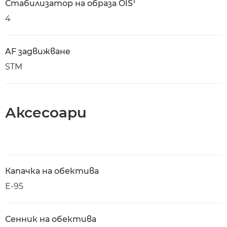
1
Стабилизатор на образа OIS
4
AF задвижване
STM
Аксесоари
Капачка на обектива
E-95
Сенник на обектива