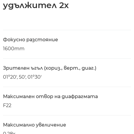
удължител 2x
Фокусно разстояние
1600mm
Зрителен ъгъл (хориз., верт., диаг.)
01°20′, 50′, 01°30′
Максимален отвор на диафрагмата
F22
Максимално увеличение
0,28x