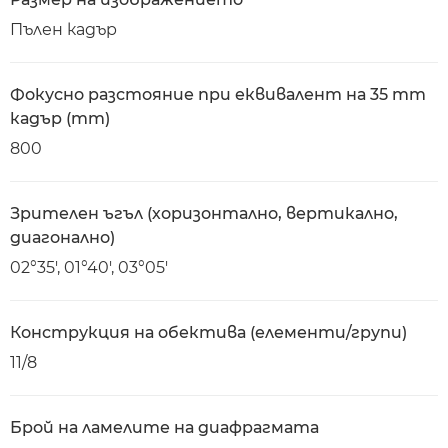
Пълен кадър
Фокусно разстояние при еквивалент на 35 mm
кадър (mm)
800
Зрителен ъгъл (хоризонтално, вертикално,
диагонално)
02°35′, 01°40′, 03°05′
Конструкция на обектива (елементи/групи)
11/8
Брой на ламелите на диафрагмата