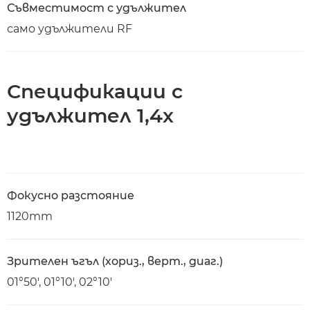
Съвместимост с удължител
само удължители RF
Спецификации с
удължител 1,4x
Фокусно разстояние
1120mm
Зрителен ъгъл (хориз., верт., диаг.)
01°50′, 01°10′, 02°10′